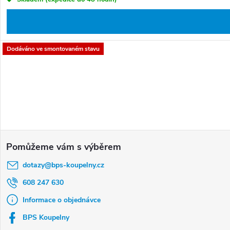
Dodáváno ve smontovaném stavu
Z
á
dotazy
@
bps-koupelny.cz
p
a
608 247 630
t
Informace o objednávce
í
BPS Koupelny