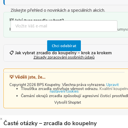
d
Získejte přehled o novinkách a speciálních akcích.
a
💡 Jaký tvar zrcadla vybrat?
c
Hranaté zrcadlo
– univerzální klasika. Kopíruje linie skříňky a um
í
p
Chci odebírat
r
📋 Jak vybrat zrcadlo do koupelny – krok za krokem
Zásady zpracování osobních údajů
v
k
y
💡 Věděli jste, že…
Copyright 2026
BPS Koupelny
. Všechna práva vyhrazena.
Upravit
v
Tloušťka zrcadla ovlivňuje věrnost odrazu.
Kvalitní koupeln
nastavení cookies
ý
Černání okrajů zrcadla způsobují agresivní čisticí prostřed
Vytvořil Shoptet
p
i
×
s
Časté otázky – zrcadla do koupelny