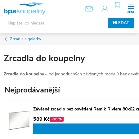
Přejít
NÁKUPNÍ
KOŠÍK
na
obsah
HLEDAT
Zrcadla a galerky
Zrcadla do koupelny
Zrcadla do koupelny
– od jednoduchých závěsných modelů bez osvětlen
Nejprodávanější
Závěsné zrcadlo bez osvětlení Remik Riviera 80x62 
589 Kč
-16 %