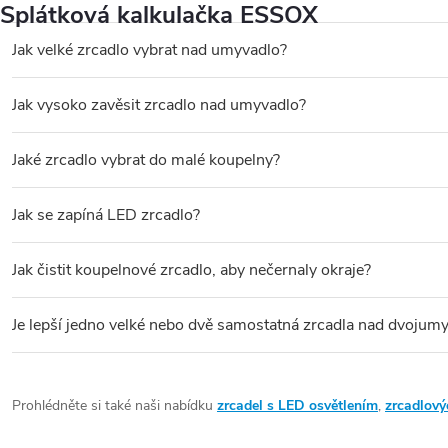
u
Splátková kalkulačka ESSOX
Jak velké zrcadlo vybrat nad umyvadlo?
Šířka zrcadla by měla odpovídat šířce umyvadla nebo být o něco
Jak vysoko zavěsit zrcadlo nad umyvadlo?
Spodní hrana zrcadla by měla být přibližně
10–20 cm nad umyva
Jaké zrcadlo vybrat do malé koupelny?
Do malé koupelny se hodí jednoduché zrcadlo bez masivního rámu 
Jak se zapíná LED zrcadlo?
Záleží na konkrétním modelu – LED zrcadla nabízejí různé způsoby
Jak čistit koupelnové zrcadlo, aby nečernaly okraje?
Používejte výhradně prostředky určené na sklo a měkkou utěrku n
Je lepší jedno velké nebo dvě samostatná zrcadla nad dvojum
Obě řešení fungují dobře.
Jedno velké zrcadlo
přes celou šířku se
Prohlédněte si také naši nabídku
zrcadel s LED osvětlením
,
zrcadlový