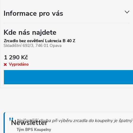
Informace pro vás
Kde nás najdete
Zrcadlo bez osvětlení Lukrecia B 40 Z
Skladištní 692/3, 746 01 Opava
1 290 Kč
Vyprodáno
O
v
Nejčastější chyba při výběru zrcadla do koupelny je špat
l
Newsletter
á
Tým BPS Koupelny