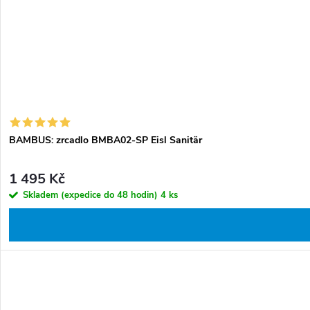
t
k
ů
t
ů
BAMBUS: zrcadlo BMBA02-SP Eisl Sanitär
1 495 Kč
Skladem (expedice do 48 hodin)
4 ks