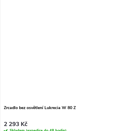
Zrcadlo bez osvětlení Lukrecia W 80 Z
2 293 Kč
Skladem (expedice do 48 hodin)