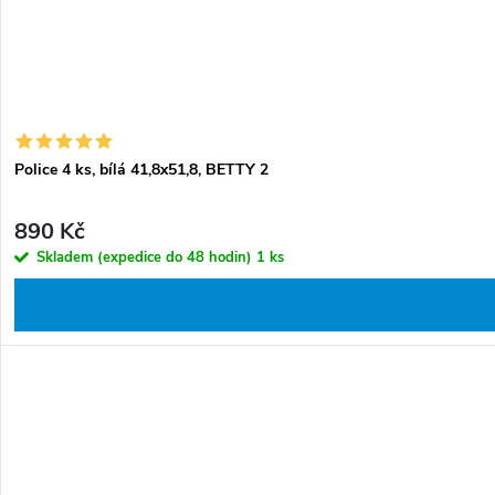
t
ů
Police 4 ks, bílá 41,8x51,8, BETTY 2
890 Kč
Skladem (expedice do 48 hodin)
1 ks