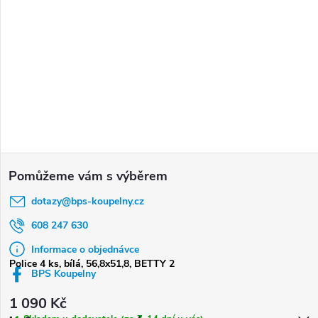
Z
á
dotazy
@
bps-koupelny.cz
p
a
608 247 630
t
Informace o objednávce
Police 4 ks, bílá, 56,8x51,8, BETTY 2
í
BPS Koupelny
1 090 Kč