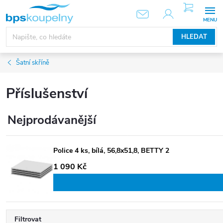
Přejít
NÁKUPNÍ
KOŠÍK
na
obsah
HLEDAT
Šatní skříně
Příslušenství
Nejprodávanější
Police 4 ks, bílá, 56,8x51,8, BETTY 2
1 090 Kč
Filtrovat