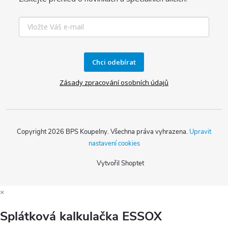
k
y
v
ý
Chci odebírat
p
Zásady zpracování osobních údajů
i
s
u
Copyright 2026
BPS Koupelny
. Všechna práva vyhrazena.
Upravit
nastavení cookies
Vytvořil Shoptet
×
Splátková kalkulačka ESSOX