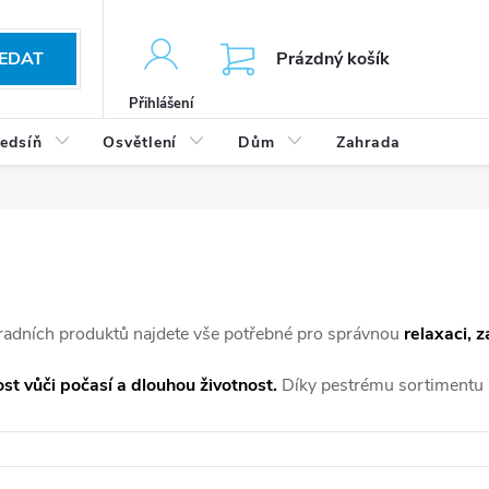
KOŠÍK
EDAT
Prázdný košík
Přihlášení
edsíň
Osvětlení
Dům
Zahrada
Výp
radních produktů najdete vše potřebné pro správnou
relaxaci, z
st vůči počasí a dlouhou životnost.
Díky pestrému sortimentu 