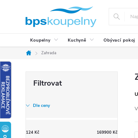
Přejít
na
obsah
Koupelny
Kuchyně
Obývací pokoj
Zahrada
Domů
P
o
s
U
t
Dle ceny
V
r
a
n
124
Kč
169900
Kč