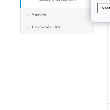
Zahradní sušáky na prádlo
Nast
Výprodej
Doplňkové služby