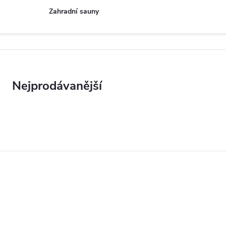
Zahradní sauny
Nejprodávanější
V
ý
p