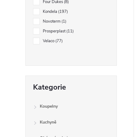
Four Dukes
8
Kondela
197
r
Novoterm
1
Prosperplast
11
Velaco
77
t
Přeskočit
Kategorie
kategorie
Koupelny
Kuchyně