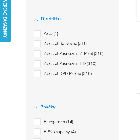
n
í
Dle štítku
p
a
Akce
1
n
Zakázat Balíkovna
310
e
Zakázat Zásilkovna Z-Point
310
l
Zakázat Zásilkovna HD
310
Zakázat DPD Pickup
310
Značky
Bluegarden
14
i
BPS-koupelny
4
s