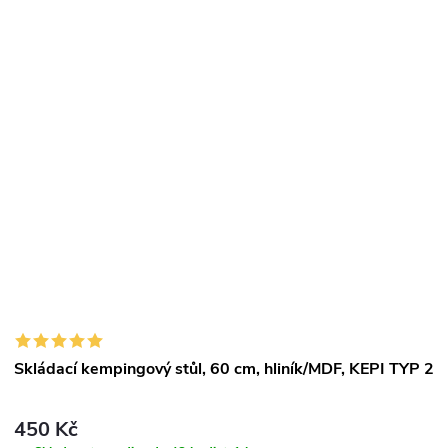
p
o
d
u
k
ů
Skládací kempingový stůl, 60 cm, hliník/MDF, KEPI TYP 2
450 Kč