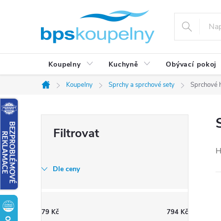
Přejít
na
obsah
Koupelny
Kuchyně
Obývací pokoj
Koupelny
Sprchy a sprchové sety
Sprchové 
Domů
P
o
s
H
t
Dle ceny
r
a
n
79
Kč
794
Kč