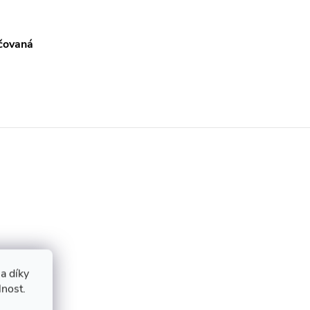
čovaná
a díky
lnost.