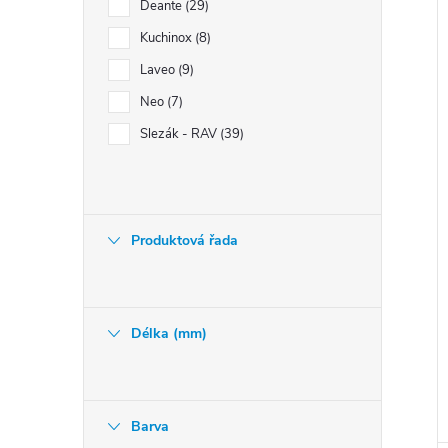
r
Deante
29
Kuchinox
8
Laveo
9
Neo
7
Slezák - RAV
39
t
Produktová řada
Délka (mm)
Barva