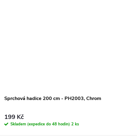
o
d
u
k
ů
Sprchová hadice 200 cm - PH2003, Chrom
199 Kč
Skladem (expedice do 48 hodin)
2 ks