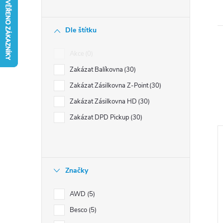
n
í
Dle štítku
p
a
Akce
0
n
Zakázat Balíkovna
30
e
Zakázat Zásilkovna Z-Point
30
l
Zakázat Zásilkovna HD
30
Zakázat DPD Pickup
30
Značky
i
s
AWD
5
Besco
5