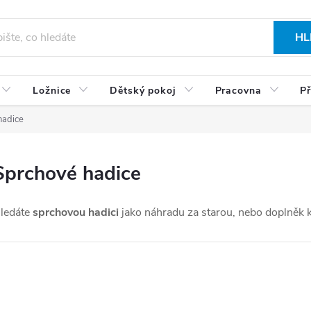
HL
Ložnice
Dětský pokoj
Pracovna
Př
hadice
Sprchové hadice
ledáte
sprchovou hadici
jako náhradu za starou, nebo doplněk