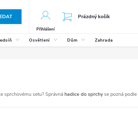
KOŠÍK
EDAT
Prázdný košík
Přihlášení
edsíň
Osvětlení
Dům
Zahrada
Výp
 ke sprchovému setu? Správná
hadice do sprchy
se pozná podle d