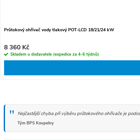
Průtokový ohřívač vody tlakový POT-LCD 18/21/24 kW
8 360 Kč
Skladem u dodavatele (expedice za 4-6 týdnů)
O
v
Nejčastější chyba při výběru průtokového ohřívače je podc
l
á
Tým BPS Koupelny
d