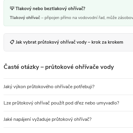
a
💡 Tlakový nebo beztlakový ohřívač?
c
Tlakový ohřívač
– připojen přímo na vodovodní řad, může zásobova
í
p
r
📋 Jak vybrat průtokový ohřívač vody – krok za krokem
v
k
Časté otázky – průtokové ohřívače vody
y
v
ý
Jaký výkon průtokového ohřívače potřebuji?
p
Výkon závisí na plánovaném využití.
3,5–5 kW
– mytí rukou u u
Lze průtokový ohřívač použít pod dřez nebo umyvadlo?
i
s
Ano – beztlakové průtokové ohřívače s integrovanou baterií nebo 
Jaké napájení vyžaduje průtokový ohřívač?
u
Modely s nižším výkonem bývají určeny pro napájení 230 V. Výkonn