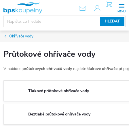
Přejít
NÁKUPNÍ
KOŠÍK
na
obsah
HLEDAT
Ohřívače vody
Průtokové ohřívače vody
V nabídce
průtokových ohřívačů vody
najdete
tlakové ohřívače
připoj
Tlakové průtokové ohřívače vody
Beztlaké průtokové ohřívače vody