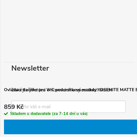
Newsletter
Získejte přehled o novinkách a speciálních akcích.
Ovládací tlačítko pro WC podomítkové moduly YOSEMITE MATTE 
859 Kč
Skladem u dodavatele (za 7-14 dní u vás)
Chci odebírat