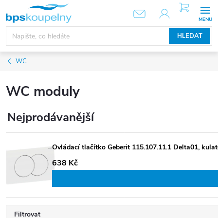
Přejít
NÁKUPNÍ
KOŠÍK
na
obsah
HLEDAT
WC
WC moduly
Nejprodávanější
Ovládací tlačítko Geberit 115.107.11.1 Delt
638 Kč
Filtrovat