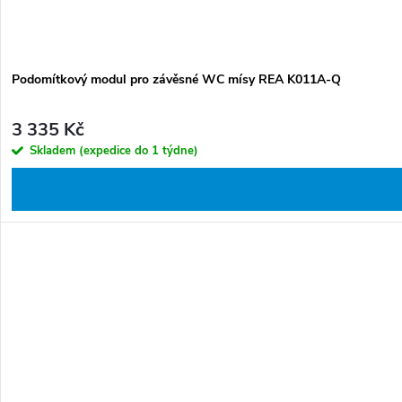
Podomítkový modul pro závěsné WC mísy REA K011A-Q
3 335 Kč
Skladem (expedice do 1 týdne)