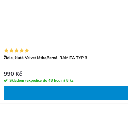
t
k
ů
t
ů
Židle, žlutá Velvet látka/černá, RAMITA TYP 3
990 Kč
Skladem (expedice do 48 hodin)
8 ks