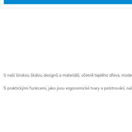
O
v
l
S
á
t
d
r
a
á
S naší širokou škálou designů a materiálů, včetně teplého dřeva, moder
c
n
í
S praktickými funkcemi, jako jsou ergonomické tvary a polstrování, naše
k
p
o
r
v
v
á
k