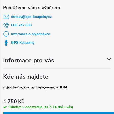
Z
á
dotazy
@
bps-koupelny.cz
p
a
608 247 630
t
Informace o objednávce
í
BPS Koupelny
Informace pro vás
Kde nás najdete
Jídelní židle, světle hnědá/černá, RODIA
Skladištní 692/3, 746 01 Opava
1 750 Kč
Skladem u dodavatele (za 7-14 dní u vás)