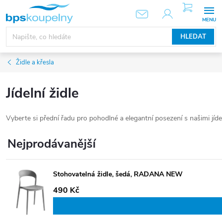
Přejít
NÁKUPNÍ
KOŠÍK
na
obsah
HLEDAT
Židle a křesla
Jídelní židle
Vyberte si přední řadu pro pohodlné a elegantní posezení s našimi jídel
Nejprodávanější
Stohovatelná židle, šedá, RADANA NEW
490 Kč