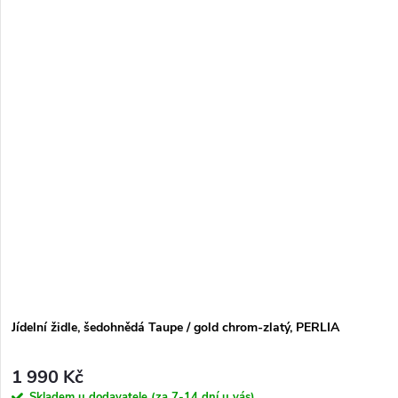
Jídelní židle, šedohnědá Taupe / gold chrom-zlatý, PERLIA
1 990 Kč
Skladem u dodavatele (za 7-14 dní u vás)