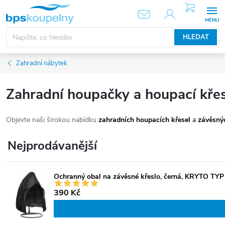
Přejít
NÁKUPNÍ
KOŠÍK
na
obsah
HLEDAT
Zahradní nábytek
Zahradní houpačky a houpací křes
Objevte naši širokou nabídku
zahradních houpacích křesel
a
závěsný
Nejprodávanější
Ochranný obal na závěsné křeslo, černá, KRYTO TYP
390 Kč