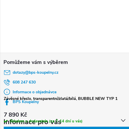
Z
á
dotazy
@
bps-koupelny.cz
p
a
608 247 630
t
Informace o objednávce
Závěsné křeslo, transparentní/zlatá/bílá, BUBBLE NEW TYP 1
í
BPS Koupelny
7 890 Kč
Informace pro vás
Skladem u dodavatele (za 7-14 dní u vás)