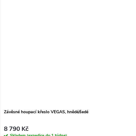
Závěsné houpací křeslo VEGAS, hnědé/šedé
8 790 Kč
Skladem (expedice do 1 týdne)