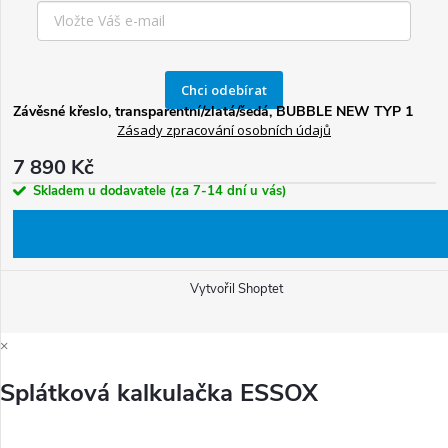
Chci odebírat
Závěsné křeslo, transparentní/zlatá/šedá, BUBBLE NEW TYP 1
Zásady zpracování osobních údajů
7 890 Kč
Skladem u dodavatele (za 7-14 dní u vás)
Copyright 2026
BPS Koupelny
. Všechna práva vyhrazena.
Upravit
nastavení cookies
Vytvořil Shoptet
×
Splátková kalkulačka ESSOX