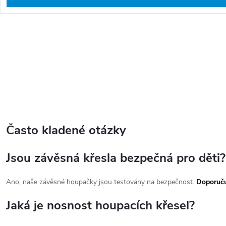
O
v
l
S
á
t
d
r
a
Často kladené otázky
á
c
n
í
Jsou závěsná křesla bezpečná pro děti?
k
p
o
r
Ano, naše závěsné houpačky jsou testovány na bezpečnost.
Doporuču
v
v
Jaká je nosnost houpacích křesel?
á
k