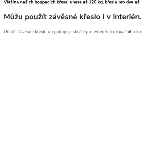
n
y
Většina našich houpacích křesel unese až 120 kg, křesla pro dva až
í
v
Můžu použít závěsné křeslo i v interiér
ý
p
Určitě! Závěsné křeslo do pokoje je skvělé pro vytvoření relaxačního k
i
s
u