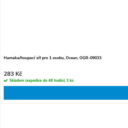
t
k
ů
t
ů
Hamaka/houpací síť pro 1 osobu, Ocean, OGR-09033
283 Kč
Skladem (expedice do 48 hodin)
3 ks