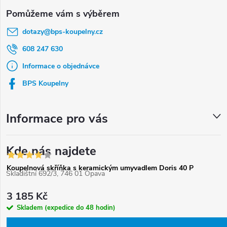
Z
á
dotazy
@
bps-koupelny.cz
p
a
608 247 630
t
Informace o objednávce
í
BPS Koupelny
Informace pro vás
Kde nás najdete
Koupelnová skříňka s keramickým umyvadlem Doris 40 P
Skladištní 692/3, 746 01 Opava
3 185 Kč
Skladem (expedice do 48 hodin)