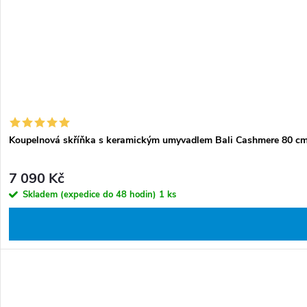
t
k
ů
t
ů
Koupelnová skříňka s keramickým umyvadlem Bali Cashmere 80 cm
7 090 Kč
Skladem (expedice do 48 hodin)
1 ks