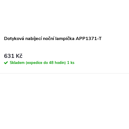
ů
Dotyková nabíjecí noční lampička APP1371-T
631 Kč
Skladem (expedice do 48 hodin)
1 ks