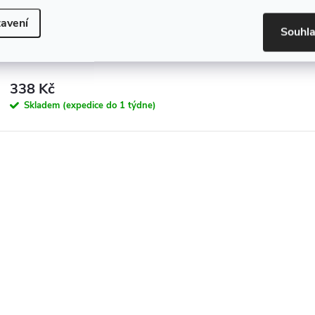
avení
Souhl
Dotyková nabíjecí noční lampička APP1357-T
338 Kč
Skladem (expedice do 1 týdne)