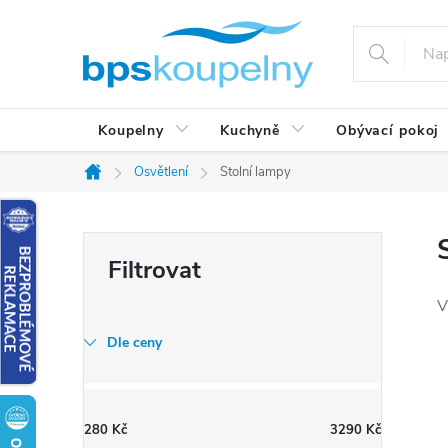
Přejít
na
obsah
Koupelny
Kuchyně
Obývací pokoj
Osvětlení
Stolní lampy
Domů
P
o
s
V
t
Dle ceny
r
a
n
280
Kč
3290
Kč