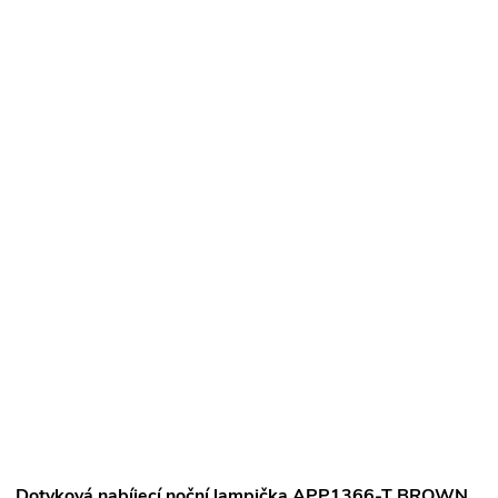
Dotyková nabíjecí noční lampička APP1366-T BROWN