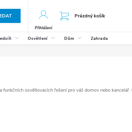
KOŠÍK
EDAT
Prázdný košík
Přihlášení
edsíň
Osvětlení
Dům
Zahrada
Výp
h a funkčních osvětlovacích řešení pro váš domov nebo kancelář.