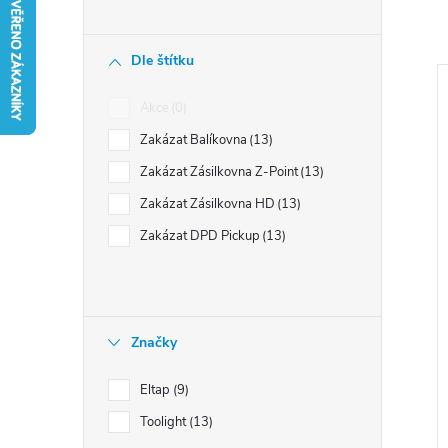
n
í
Dle štítku
p
a
Akce
0
n
Zakázat Balíkovna
13
e
i
Zakázat Zásilkovna Z-Point
13
l
s
Zakázat Zásilkovna HD
13
Zakázat DPD Pickup
13
r
Značky
Eltap
9
t
Toolight
13