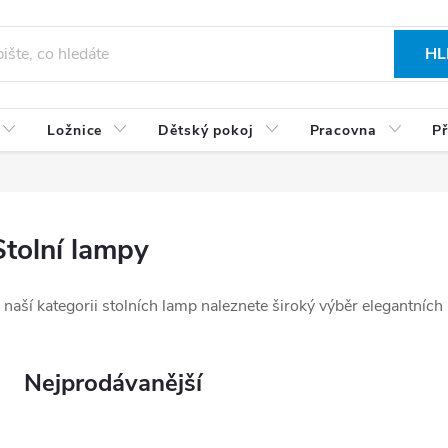
HL
Ložnice
Dětský pokoj
Pracovna
Př
Stolní lampy
 naší kategorii stolních lamp naleznete široký výběr elegantníc
Nejprodávanější