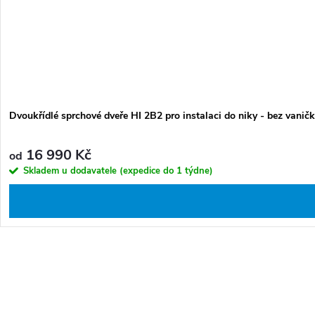
Dvoukřídlé sprchové dveře HI 2B2 pro instalaci do niky - bez vanič
16 990 Kč
od
Skladem u dodavatele (expedice do 1 týdne)
O
v
l