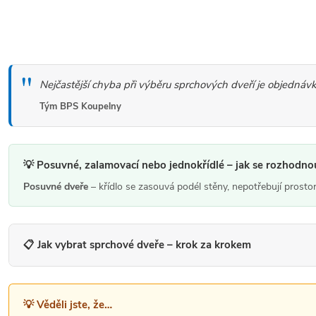
S
á
t
d
r
a
á
c
Nejčastější chyba při výběru sprchových dveří je objednávk
n
í
Tým BPS Koupelny
k
p
o
r
v
v
💡 Posuvné, zalamovací nebo jednokřídlé – jak se rozhodno
á
k
Posuvné dveře
– křídlo se zasouvá podél stěny, nepotřebují prosto
n
y
í
v
📋 Jak vybrat sprchové dveře – krok za krokem
ý
p
i
💡 Věděli jste, že…