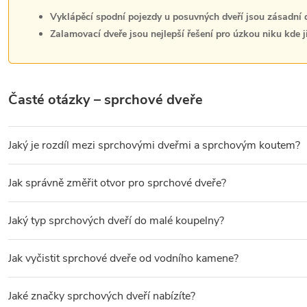
s
Vyklápěcí spodní pojezdy u posuvných dveří jsou zásadní 
u
Zalamovací dveře jsou nejlepší řešení pro úzkou niku kde ji
Časté otázky – sprchové dveře
Jaký je rozdíl mezi sprchovými dveřmi a sprchovým koutem?
Sprchové dveře
uzavírají pouze přední část sprchového prostoru 
Jak správně změřit otvor pro sprchové dveře?
Měřte
světlou šířku mezi obklady
– ne vzdálenost stěn. Změřte n
Jaký typ sprchových dveří do malé koupelny?
Do malé koupelny jsou nejvhodnější
posuvné dveře
– křídlo se z
Jak vyčistit sprchové dveře od vodního kamene?
Na sklo použijte
odvápňovací přípravek nebo roztok octa a vody
Jaké značky sprchových dveří nabízíte?