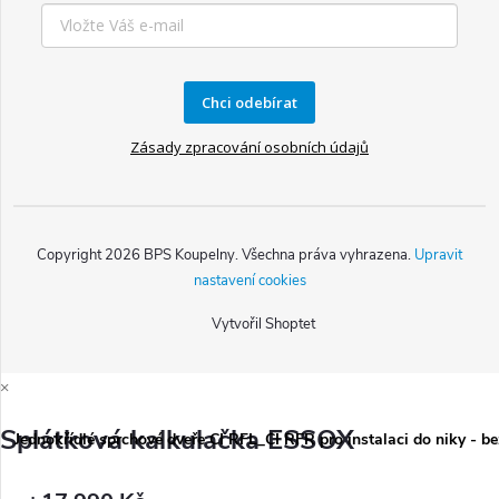
Chci odebírat
Zásady zpracování osobních údajů
Copyright 2026
BPS Koupelny
. Všechna práva vyhrazena.
Upravit
nastavení cookies
Vytvořil Shoptet
×
Splátková kalkulačka ESSOX
Jednokřídlé sprchové dveře CI RFL_CI RFR pro instalaci do niky - b