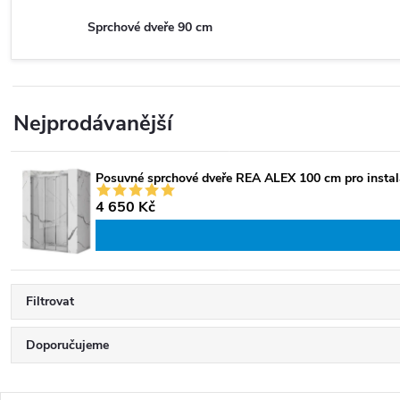
Sprchové dveře 90 cm
Nejprodávanější
Posuvné sprchové dveře REA ALEX 100 cm pro instala
4 650 Kč
Filtrovat
Ř
Doporučujeme
a
Nejlevnější
z