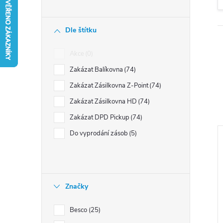
n
í
Dle štítku
p
a
Akce
0
n
Zakázat Balíkovna
74
e
Zakázat Zásilkovna Z-Point
74
l
Zakázat Zásilkovna HD
74
Zakázat DPD Pickup
74
Do vyprodání zásob
5
i
Značky
s
Besco
25