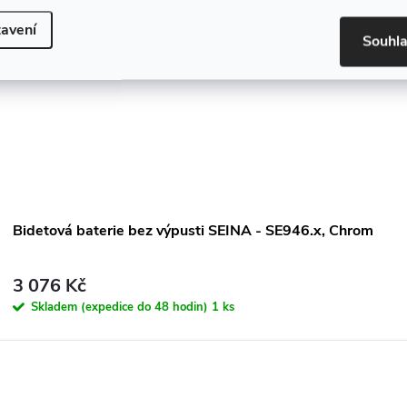
avení
Souhl
Bidetová baterie bez výpusti SEINA - SE946.x, Chrom
3 076 Kč
Skladem (expedice do 48 hodin)
1 ks