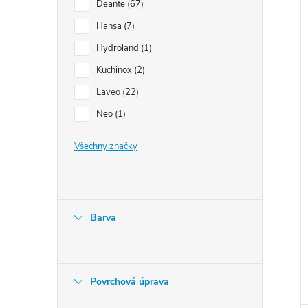
r
Deante
67
Hansa
7
Hydroland
1
Kuchinox
2
Laveo
22
t
Neo
1
Všechny značky
Barva
Povrchová úprava