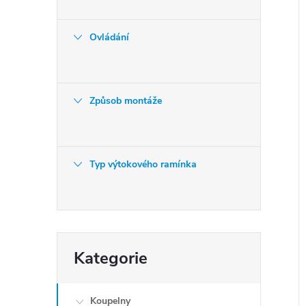
Ovládání
Způsob montáže
Typ výtokového ramínka
Přeskočit
Kategorie
kategorie
Koupelny