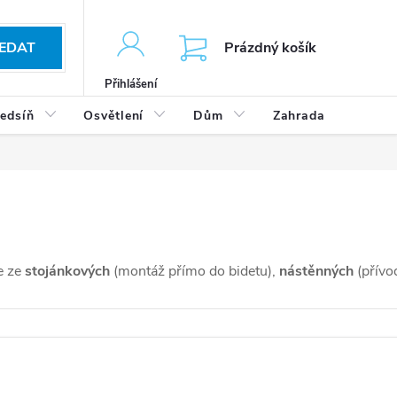
KOŠÍK
EDAT
Prázdný košík
Přihlášení
edsíň
Osvětlení
Dům
Zahrada
Výp
e ze
stojánkových
(montáž přímo do bidetu),
nástěnných
(přívo