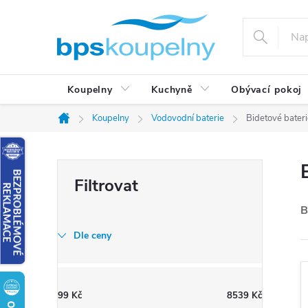
Přejít
na
obsah
Koupelny
Kuchyně
Obývací pokoj
Koupelny
Vodovodní baterie
Bidetové bateri
Domů
P
o
s
B
t
Dle ceny
r
a
n
99
Kč
8539
Kč