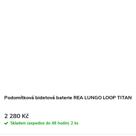
o
d
u
k
ů
Podomítková bidetová baterie REA LUNGO LOOP TITAN
2 280 Kč
Skladem (expedice do 48 hodin)
2 ks