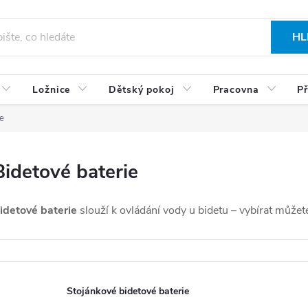
HL
Ložnice
Dětský pokoj
Pracovna
Př
e
Bidetové baterie
idetové baterie
slouží k ovládání vody u bidetu – vybírat můžet
Stojánkové bidetové baterie