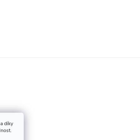
a díky
lnost.