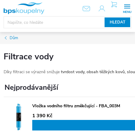
Přejít
NÁKUPNÍ
KOŠÍK
na
obsah
HLEDAT
Dům
Filtrace vody
Díky filtraci se výrazně snižuje
tvrdost vody, obsah těžkých kovů, slo
Nejprodávanější
Vložka vodního filtru změkčující - FBA_003M
1 390 Kč