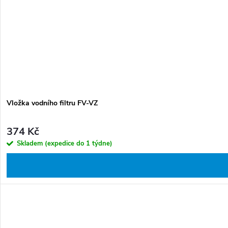
t
k
ů
t
ů
Vložka vodního filtru FV-VZ
374 Kč
Skladem (expedice do 1 týdne)