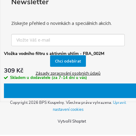
Newsletter
Získejte přehled o novinkách a speciálních akcích.
Vložka vodního filtru s aktivním uhlím - FBA_002M
Chci odebírat
309 Kč
Zásady zpracování osobních údajů
Skladem u dodavatele (za 7-14 dní u vás)
Copyright 2026
BPS Koupelny
. Všechna práva vyhrazena.
Upravit
nastavení cookies
O
Vytvořil Shoptet
v