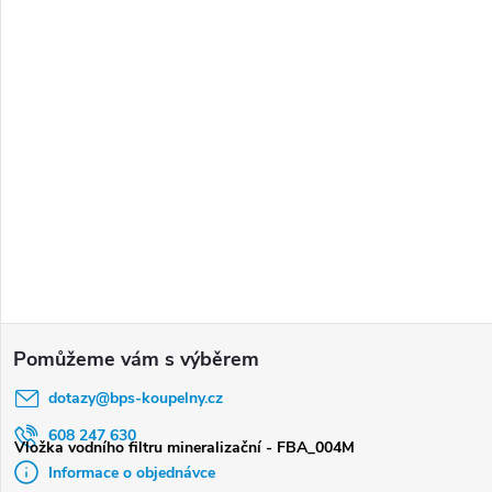
Z
á
dotazy
@
bps-koupelny.cz
p
a
608 247 630
Vložka vodního filtru mineralizační - FBA_004M
t
Informace o objednávce