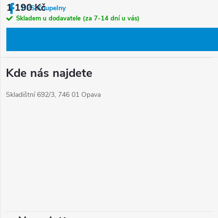
í
1 190 Kč
BPS Koupelny
Skladem u dodavatele (za 7-14 dní u vás)
Informace pro vás
Kde nás najdete
Skladištní 692/3, 746 01 Opava