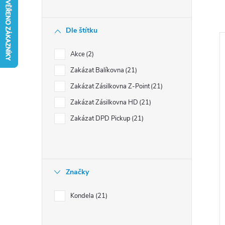
n
í
Dle štítku
p
a
Akce
2
n
Zakázat Balíkovna
21
e
i
Zakázat Zásilkovna Z-Point
21
l
s
Zakázat Zásilkovna HD
21
Zakázat DPD Pickup
21
r
Značky
Kondela
21
t