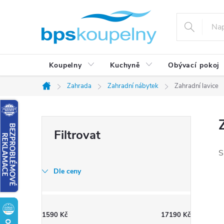
Přejít
na
obsah
Koupelny
Kuchyně
Obývací pokoj
Zahrada
Zahradní nábytek
Zahradní lavice
Domů
P
o
s
S
t
Dle ceny
r
a
n
1590
Kč
17190
Kč