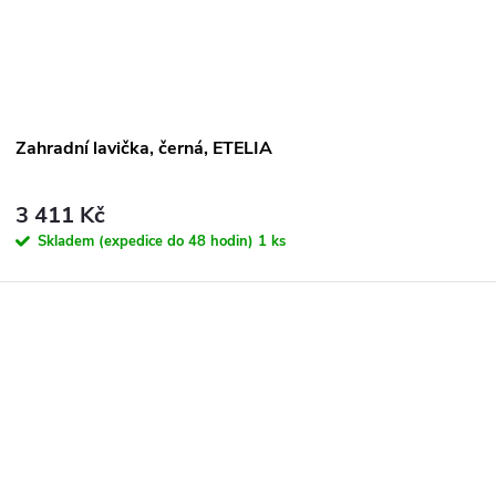
ů
Zahradní lavička, černá, ETELIA
3 411 Kč
Skladem (expedice do 48 hodin)
1 ks