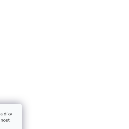
a díky
lnost.