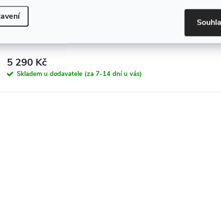
avení
Souhl
Zahradní lavička, hnědá, 150cm, AMULA
5 290 Kč
Skladem u dodavatele (za 7-14 dní u vás)