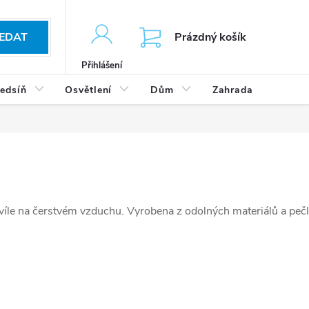
KOŠÍK
EDAT
Prázdný košík
Přihlášení
edsíň
Osvětlení
Dům
Zahrada
Výp
é chvíle na čerstvém vzduchu. Vyrobena z odolných materiálů a peč