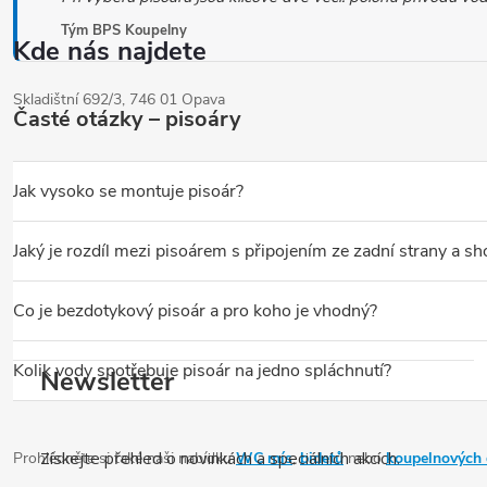
l
á
Tým BPS Koupelny
Kde nás najdete
d
a
Skladištní 692/3, 746 01 Opava
Časté otázky – pisoáry
c
í
Jak vysoko se montuje pisoár?
p
r
Standardně se horní hrana pisoáru montuje orientačně
100–110 
Jaký je rozdíl mezi pisoárem s připojením ze zadní strany a sh
v
Přívod ze zadní strany
– přívod vody i odpad jsou vedeny skrytě v
k
Co je bezdotykový pisoár a pro koho je vhodný?
y
Bezdotykový pisoár
má infračervený nebo radarový senzor – splach
v
Kolik vody spotřebuje pisoár na jedno spláchnutí?
Newsletter
ý
Moderní pisoáry jsou výrazně úspornější než klasické WC – spotř
p
Získejte přehled o novinkách a speciálních akcích.
Prohlédněte si také naši nabídku
WC mís
,
bidetů
nebo
koupelnových
i