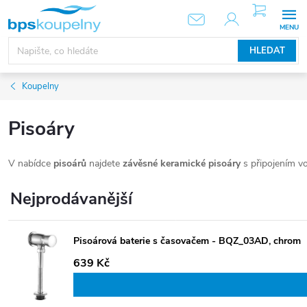
Přejít
NÁKUPNÍ
KOŠÍK
na
obsah
HLEDAT
Koupelny
Pisoáry
V nabídce
pisoárů
najdete
závěsné keramické pisoáry
s připojením v
Nejprodávanější
Pisoárová baterie s časovačem - BQZ_03AD, chrom
639 Kč