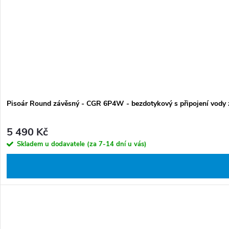
t
k
ů
t
ů
Pisoár Round závěsný - CGR 6P4W - bezdotykový s připojení vody z
5 490 Kč
Skladem u dodavatele (za 7-14 dní u vás)