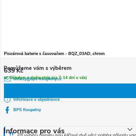
Pisoárová baterie s časovačem - BQZ_03AD, chrom
Z
639 Kč
á
Skladem u dodavatele (za 7-14 dní u vás)
dotazy
@
bps-koupelny.cz
p
a
608 247 630
t
Informace o objednávce
í
BPS Koupelny
O
v
Informace pro vás
Při výběru pisoáru jsou klíčové dvě věci: poloha přívodu v