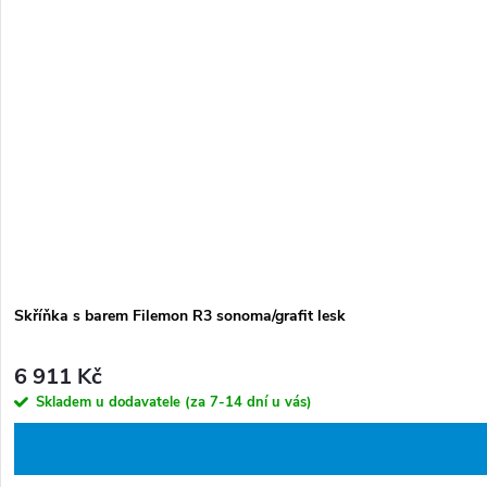
d
o
u
d
k
u
t
k
ů
t
ů
Skříňka s barem Filemon R3 sonoma/grafit lesk
6 911 Kč
Skladem u dodavatele (za 7-14 dní u vás)