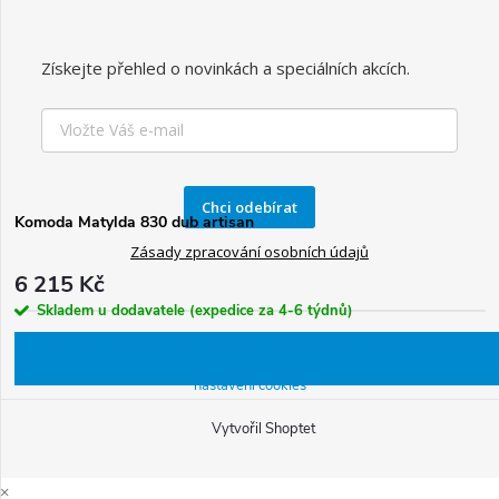
Získejte přehled o novinkách a speciálních akcích.
Chci odebírat
Komoda Matylda 830 dub artisan
Zásady zpracování osobních údajů
6 215 Kč
Skladem u dodavatele (expedice za 4-6 týdnů)
Copyright 2026
BPS Koupelny
. Všechna práva vyhrazena.
Upravit
nastavení cookies
Vytvořil Shoptet
×