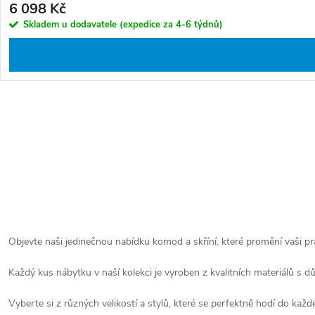
6 098 Kč
Skladem u dodavatele (expedice za 4-6 týdnů)
O
v
l
S
á
t
d
r
a
á
Objevte naši jedinečnou nabídku komod a skříní, které promění vaši p
c
n
í
Každý kus nábytku v naší kolekci je vyroben z kvalitních materiálů s dů
k
p
Vyberte si z různých velikostí a stylů, které se perfektně hodí do ka
o