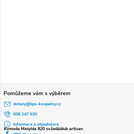
Z
á
dotazy
@
bps-koupelny.cz
p
a
608 247 630
t
Informace o objednávce
Komoda Matylda 820 sv.šedá/dub artisan