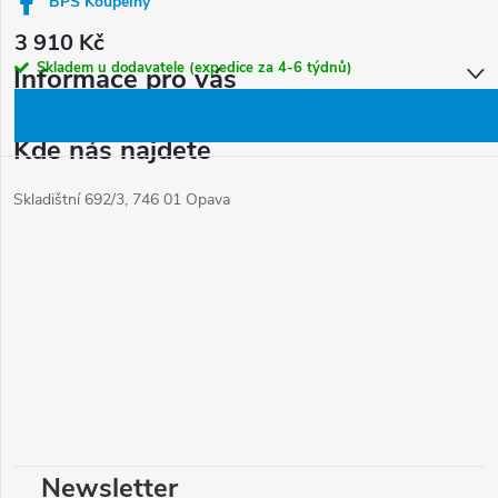
í
BPS Koupelny
3 910 Kč
Skladem u dodavatele (expedice za 4-6 týdnů)
Informace pro vás
Kde nás najdete
Skladištní 692/3, 746 01 Opava
Newsletter