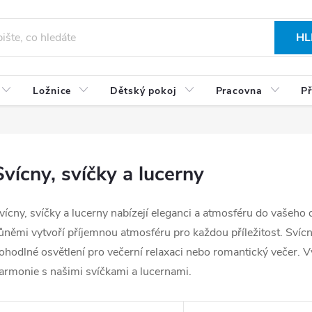
HL
Ložnice
Dětský pokoj
Pracovna
Př
Svícny, svíčky a lucerny
vícny, svíčky a lucerny nabízejí eleganci a atmosféru do vašeho
ůněmi vytvoří příjemnou atmosféru pro každou příležitost. Svíc
ohodlné osvětlení pro večerní relaxaci nebo romantický večer. Vy
armonie s našimi svíčkami a lucernami.
V