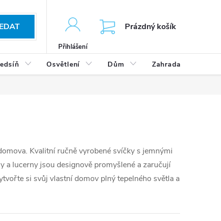
KOŠÍK
EDAT
Prázdný košík
Přihlášení
edsíň
Osvětlení
Dům
Zahrada
Výp
 domova. Kvalitní ručně vyrobené svíčky s jemnými
ny a lucerny jsou designově promyšlené a zaručují
tvořte si svůj vlastní domov plný tepelného světla a