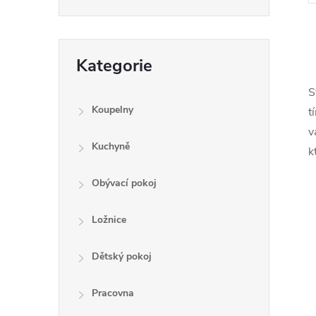
Přeskočit
Kategorie
kategorie
S
l
Koupelny
t
v
Kuchyně
k
c
Obývací pokoj
í
Ložnice
r
Dětský pokoj
Pracovna