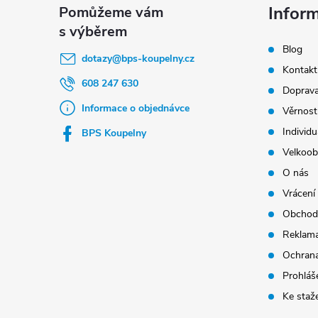
p
Infor
a
Blog
t
dotazy
@
bps-koupelny.cz
Kontakt
í
608 247 630
Doprava
Informace o objednávce
Věrnost
Individu
BPS Koupelny
Velkoob
O nás
Vrácení
Obchod
Reklama
Ochrana
Prohláše
Ke staž