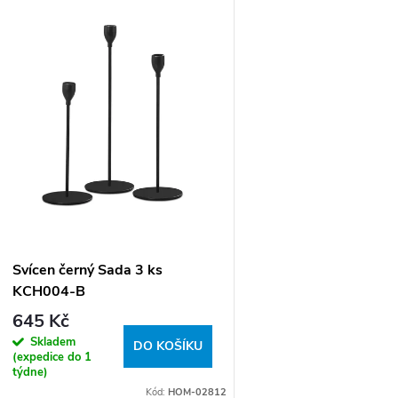
ý
p
p
o
d
u
k
Svícen černý Sada 3 ks
KCH004-B
645 Kč
ů
Skladem
DO KOŠÍKU
(expedice do 1
týdne)
Kód:
HOM-02812