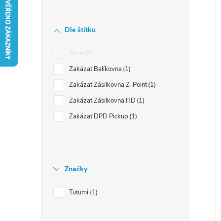
n
í
Dle štítku
p
i
a
Akce
0
s
n
Zakázat Balíkovna
1
e
Zakázat Zásilkovna Z-Point
1
r
l
Zakázat Zásilkovna HD
1
Zakázat DPD Pickup
1
t
Značky
Tutumi
1