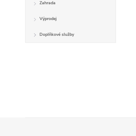
Zahrada
Výprodej
Doplňkové služby
Z
á