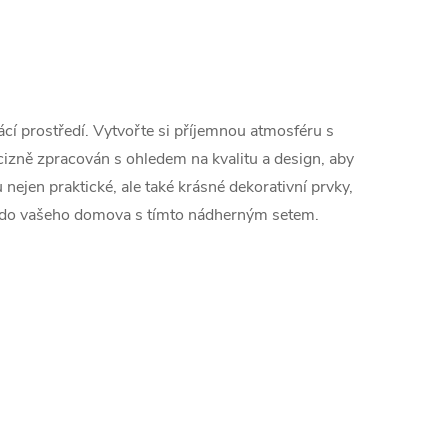
í prostředí. Vytvořte si příjemnou atmosféru s
cizně zpracován s ohledem na kvalitu a design, aby
u nejen praktické, ale také krásné dekorativní prvky,
tek do vašeho domova s tímto nádherným setem.