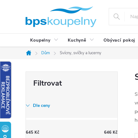
Přejít
na
obsah
Koupelny
Kuchyně
Obývací pokoj
Dům
Svícny, svíčky a lucerny
Domů
P
o
s
S
t
v
Dle ceny
p
r
h
a
n
645
Kč
646
Kč