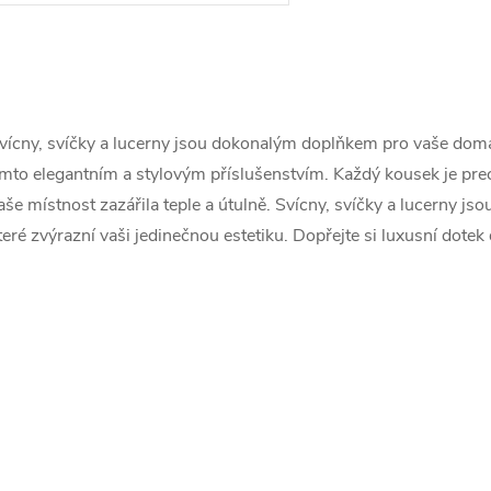
O
v
vícny, svíčky a lucerny jsou dokonalým doplňkem pro vaše domác
ímto elegantním a stylovým příslušenstvím. Každý kousek je pre
á
aše místnost zazářila teple a útulně. Svícny, svíčky a lucerny jso
d
teré zvýrazní vaši jedinečnou estetiku. Dopřejte si luxusní do
a
p
v
k
y