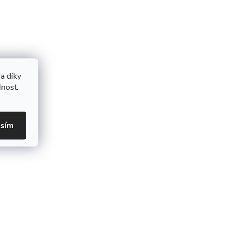
a díky
lnost.
asím