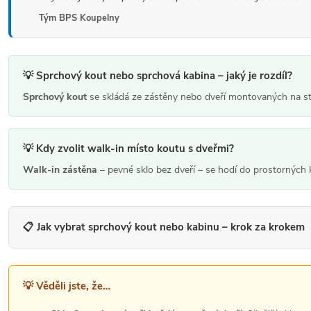
n
í
Tým BPS Koupelny
k
p
o
r
v
v
💡 Sprchový kout nebo sprchová kabina – jaký je rozdíl?
á
k
Sprchový kout
se skládá ze zástěny nebo dveří montovaných na s
n
y
í
v
💡 Kdy zvolit walk-in místo koutu s dveřmi?
ý
Walk-in zástěna
– pevné sklo bez dveří – se hodí do prostorných 
p
i
s
📋 Jak vybrat sprchový kout nebo kabinu – krok za krokem
u
💡 Věděli jste, že…