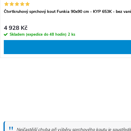
Čtvrtkruhový sprchový kout Funkia 90x90 cm - KYP 653K - bez van
4 928 Kč
Skladem (expedice do 48 hodin)
2 ks
O
v
l
S
á
t
d
r
a
á
c
Nejčastější chyba při výběru sprchového koutu je soustřed