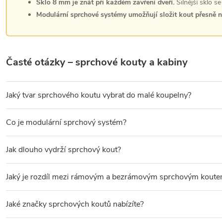
Sklo 8 mm je znát při každém zavření dveří.
Silnější sklo s
Modulární sprchové systémy umožňují složit kout přesně n
Časté otázky – sprchové kouty a kabiny
Jaký tvar sprchového koutu vybrat do malé koupelny?
Do malé koupelny jsou nejvhodnější
čtvrtkruhové kouty
– zaoble
Co je modulární sprchový systém?
Modulární sprchový systém
se skládá z jednotlivých dílů – pevn
Jak dlouho vydrží sprchový kout?
Kvalitní sprchový kout s hliníkovými profily a bezpečnostním sk
Jaký je rozdíl mezi rámovým a bezrámovým sprchovým kout
Rámový kout
má sklo vsazené do kovového profilu po celém obvod
Jaké značky sprchových koutů nabízíte?