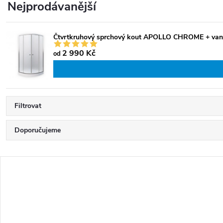
Nejprodávanější
Čtvrtkruhový sprchový kout APOLLO CHROME + van
2 990 Kč
od
Filtrovat
Ř
Doporučujeme
a
Nejlevnější
z
V
e
Nejdražší
ý
n
Nejprodávanější
p
í
i
Abecedně
p