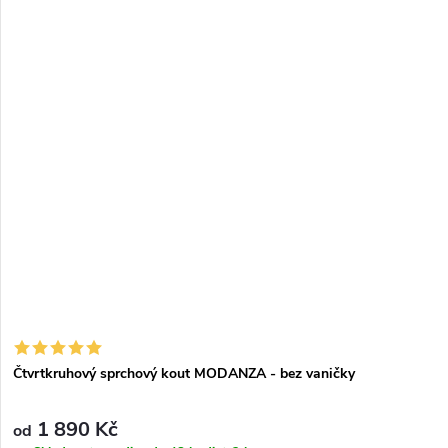
s
r
p
o
r
d
o
u
d
k
u
t
k
ů
t
ů
Čtvrtkruhový sprchový kout MODANZA - bez vaničky
1 890 Kč
od