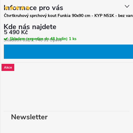
Informace pro vás
Čtvrtkruhový sprchový kout Funkia 90x90 cm - KYP N51K - bez van
Kde nás najdete
5 490 Kč
Skladem (expedice do 48 hodin)
1 ks
Skladištní 692/3, 746 01 Opava
Akce
Newsletter