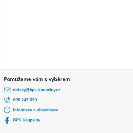
Z
á
dotazy
@
bps-koupelny.cz
p
a
608 247 630
t
Informace o objednávce
í
BPS Koupelny