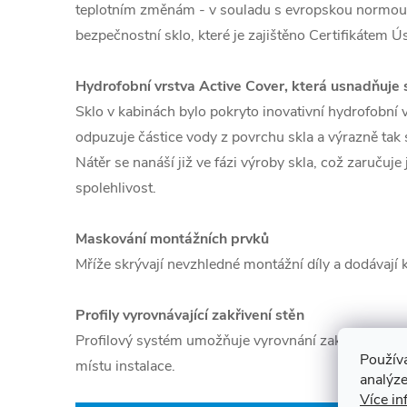
teplotním změnám - v souladu s evropskou normou
bezpečnostní sklo, které je zajištěno Certifikátem Ú
Hydrofobní vrstva Active Cover, která usnadňuje 
Sklo v kabinách bylo pokryto inovativní hydrofobní 
odpuzuje částice vody z povrchu skla a výrazně tak
Nátěr se nanáší již ve fázi výroby skla, což zaručuje
spolehlivost.
Maskování montážních prvků
Mříže skrývají nevzhledné montážní díly a dodávají 
Profily vyrovnávající zakřivení stěn
Profilový systém umožňuje vyrovnání zakřivení stě
Použív
místu instalace.
analýze
Více in