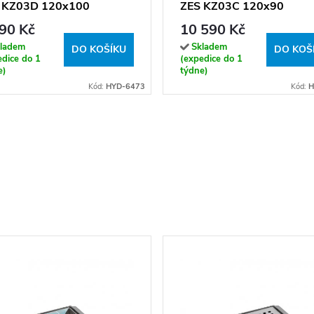
 KZ03D 120x100
ZES KZ03C 120x90
m/transparent - bez
chrom/transparent - bez
90 Kč
10 590 Kč
čky
vaničky
ladem
Skladem
DO KOŠÍKU
DO KOŠ
edice do 1
(expedice do 1
e)
týdne)
Kód:
HYD-6473
Kód:
H