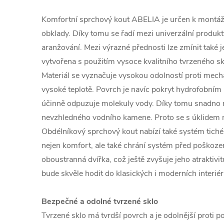
Komfortní sprchový kout ABELIA je určen k montáž
obklady. Díky tomu se řadí mezi univerzální produkty
aranžování. Mezi výrazné přednosti lze zmínit také 
vytvořena s použitím vysoce kvalitního tvrzeného sk
Materiál se vyznačuje vysokou odolností proti me
vysoké teplotě. Povrch je navíc pokryt hydrofobním
účinně odpuzuje molekuly vody. Díky tomu snadno 
nevzhledného vodního kamene. Proto se s úklidem m
Obdélníkový sprchový kout nabízí také systém tichéh
nejen komfort, ale také chrání systém před poškoz
oboustranná dvířka, což ještě zvyšuje jeho atraktiv
bude skvěle hodit do klasických i moderních interiér
Bezpečné a odolné tvrzené sklo
Tvrzené sklo má tvrdší povrch a je odolnější proti 