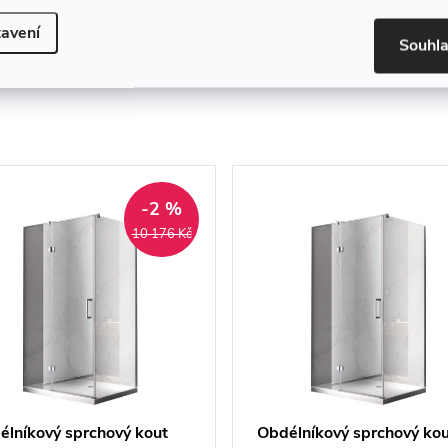
z řady Abelia
avení
Souhl
-2 %
10 176 Kč
élníkový sprchový kout
Obdélníkový sprchový ko