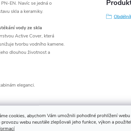
Produkt
 PN-EN. Navíc se jedná o
stavu skla a keramiky.
Obdélní
stékání vody ze skla
vrstvou Active Cover, která
 snižuje tvorbu vodního kamene.
 jeho dlouhou životnost a
kabinám eleganci.
n a pomáhá přizpůsobit kabinu
áme cookies, abychom Vám umožnili pohodlné prohlížení webu 
 provozu webu neustále zlepšovali jeho funkce, výkon a použite
formací