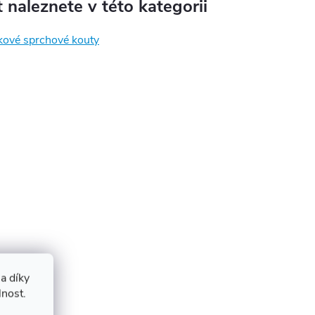
 naleznete v této kategorii
kové sprchové kouty
a díky
lnost.