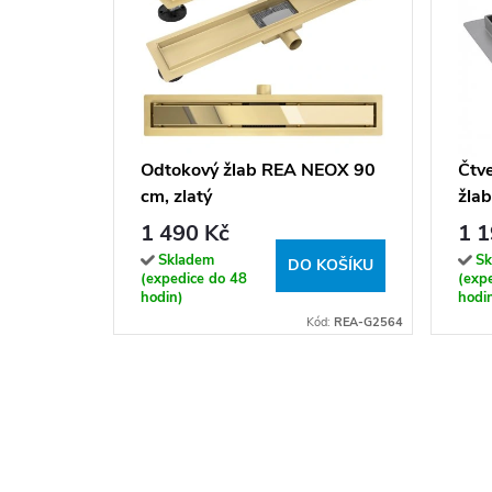
Odtokový žlab REA NEOX 90
Čtv
cm, zlatý
žla
385
1 490 Kč
1 1
Skladem
Sk
DO KOŠÍKU
(expedice do 48
(exp
hodin)
hodi
Kód:
REA-G2564