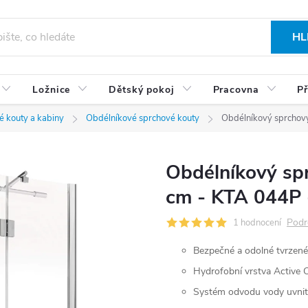
HL
Ložnice
Dětský pokoj
Pracovna
Př
é kouty a kabiny
Obdélníkové sprchové kouty
Obdélníkový sprchový
Obdélníkový sp
cm - KTA 044P 
Podr
1 hodnocení
Bezpečné a odolné tvrzené
Hydrofobní vrstva Active C
Systém odvodu vody uvnit