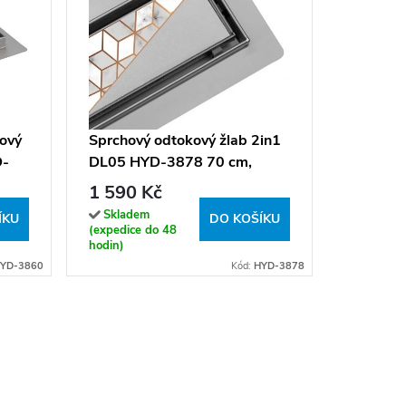
Sprchov
DL02 H
satén
1 390 
kový
Sprchový odtokový žlab 2in1
D-
DL05 HYD-3878 70 cm,
Sklade
(expedice
satén
1 590 Kč
týdne)
Skladem
ÍKU
DO KOŠÍKU
(expedice do 48
hodin)
YD-3860
Kód:
HYD-3878