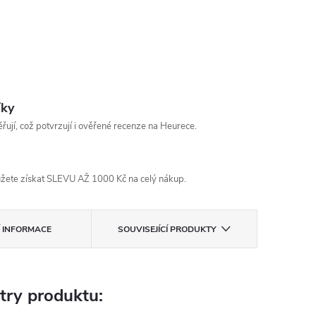
íky
řují, což potvrzují i ověřené recenze na Heurece.
žete získat SLEVU AŽ 1000 Kč na celý nákup.
Í INFORMACE
SOUVISEJÍCÍ PRODUKTY
try produktu: