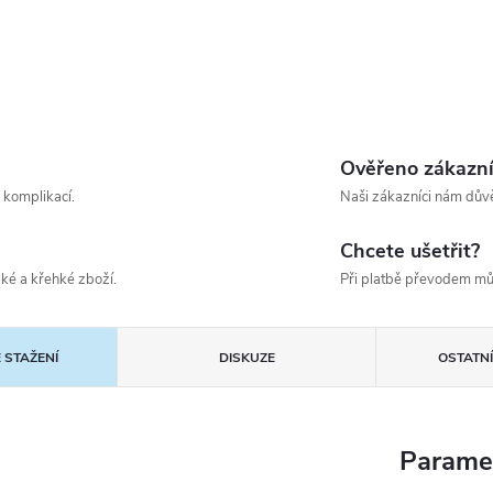
Ověřeno zákazn
 komplikací.
Naši zákazníci nám důvě
Chcete ušetřit?
ké a křehké zboží.
Při platbě převodem mů
 STAŽENÍ
DISKUZE
OSTATN
Parame