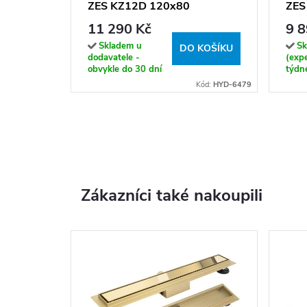
ZES KZ12D 120x80
ZES
chrom/transparent - bez
chro
11 290 Kč
9 8
vaničky
vani
Skladem u
Sk
DO KOŠÍKU
dodavatele -
(exp
obvykle do 30 dní
týdn
Kód:
HYD-6479
Zákazníci také nakoupili