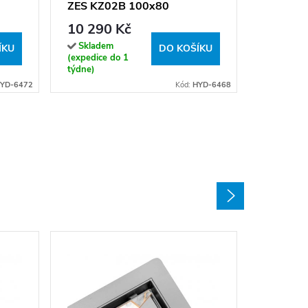
vaničky
ZES KZ02B 100x80
Sklade
(expedice
chrom/transparent - bez
10 290 Kč
týdne)
vaničky
Skladem
ÍKU
DO KOŠÍKU
(expedice do 1
týdne)
YD-6472
Kód:
HYD-6468