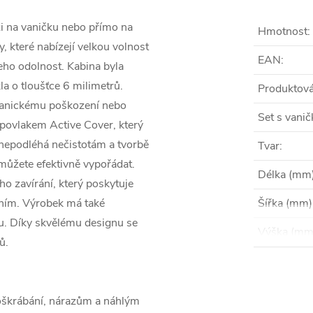
i na vaničku nebo přímo na
Hmotnost
:
, které nabízejí velkou volnost
EAN
:
jeho odolnost. Kabina byla
la o tloušťce 6 milimetrů.
Produktová
chanickému poškození nebo
Set s vani
 povlakem Active Cover, který
nepodléhá nečistotám a tvorbě
Tvar
:
ůžete efektivně vypořádat.
Délka (mm
o zavírání, který poskytuje
ením. Výrobek má také
Šířka (mm)
itu. Díky skvělému designu se
Výška (mm
ů.
poškrábání, nárazům a náhlým