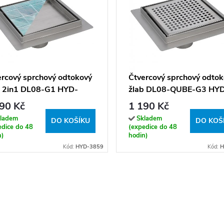
ercový sprchový odtokový
Čtvercový sprchový odto
b 2in1 DL08-G1 HYD-
žlab DL08-QUBE-G3 HY
9 15x15 cm, satén
3860 15x15 cm, satén
90 Kč
1 190 Kč
ladem
Skladem
DO KOŠÍKU
DO KOŠ
edice do 48
(expedice do 48
n)
hodin)
Kód:
HYD-3859
Kód:
H