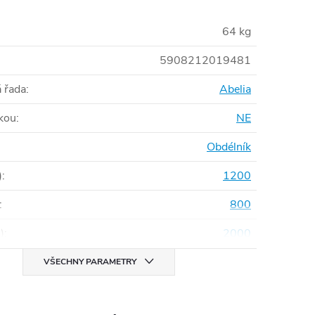
64 kg
5908212019481
 řada
:
Abelia
čkou
:
NE
Obdélník
)
:
1200
:
800
)
:
2000
VŠECHNY PARAMETRY