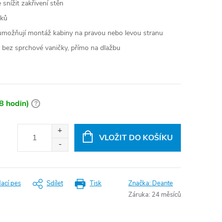
snížit zakřivení stěn
vků
umožňují montáž kabiny na pravou nebo levou stranu
 bez sprchové vaničky, přímo na dlažbu
8 hodin)
?
VLOŽIT DO KOŠÍKU
dací pes
Sdílet
Tisk
Značka:
Deante
Záruka
:
24 měsíců