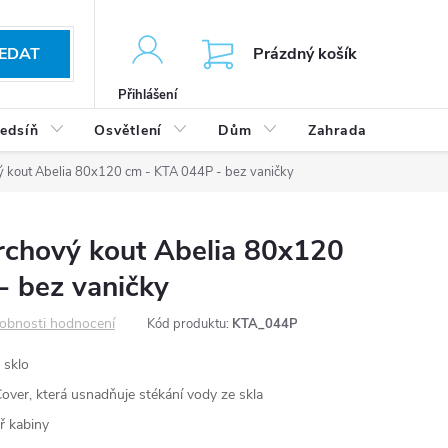
KOŠÍK
EDAT
Prázdný košík
Přihlášení
edsíň
Osvětlení
Dům
Zahrada
Výp
 kout Abelia 80x120 cm - KTA 044P - bez vaničky
rchový kout Abelia 80x120
- bez vaničky
obnosti hodnocení
Kód produktu:
KTA_044P
 sklo
over, která usnadňuje stékání vody ze skla
ř kabiny