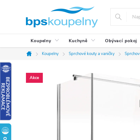
Přejít
na
obsah
Koupelny
Kuchyně
Obývací pokoj
Koupelny
Sprchové kouty a vaničky
Sprchov
Domů
Akce