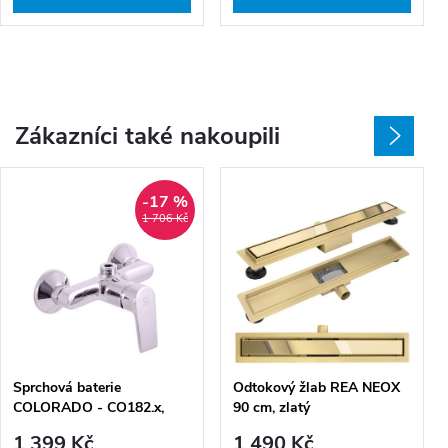
Zákazníci také nakoupili
-17 %
1 706 Kč
Sprchová baterie
Odtokový žlab REA NEOX
COLORADO - CO182.x,
90 cm, zlatý
Chrom
1 399 Kč
1 490 Kč