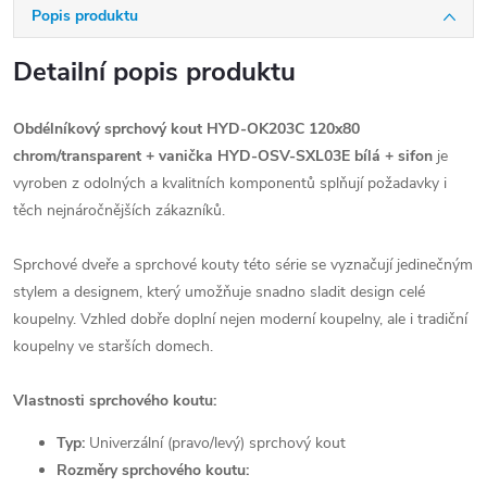
Popis produktu
Detailní popis produktu
Obdélníkový sprchový kout HYD-OK203C 120x80
chrom/transparent + vanička HYD-OSV-SXL03E bílá
+ sifon
je
vyroben z odolných a kvalitních komponentů splňují požadavky i
těch nejnáročnějších zákazníků.
Sprchové dveře a sprchové kouty této série se vyznačují jedinečným
stylem a designem, který umožňuje snadno sladit design celé
koupelny. Vzhled dobře doplní nejen moderní koupelny, ale i tradiční
koupelny ve starších domech.
Vlastnosti sprchového koutu:
Typ:
Univerzální (pravo/levý) sprchový kout
Rozměry sprchového koutu: