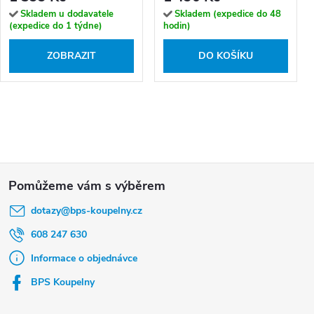
Skladem u dodavatele
Skladem (expedice do 48
(expedice do 1 týdne)
hodin)
ZOBRAZIT
DO KOŠÍKU
Z
á
dotazy
@
bps-koupelny.cz
p
a
608 247 630
t
Informace o objednávce
í
BPS Koupelny