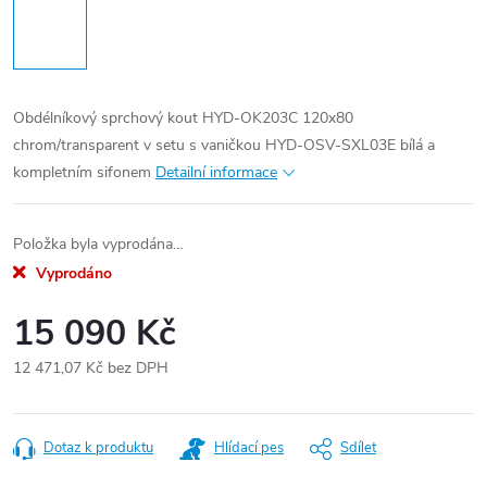
Obdélníkový sprchový kout HYD-OK203C 120x80
chrom/transparent v setu s vaničkou HYD-OSV-SXL03E bílá a
kompletním sifonem
Detailní informace
Položka byla vyprodána…
Vyprodáno
15 090 Kč
12 471,07 Kč bez DPH
Měrná
cena:
Dotaz k produktu
Hlídací pes
Sdílet