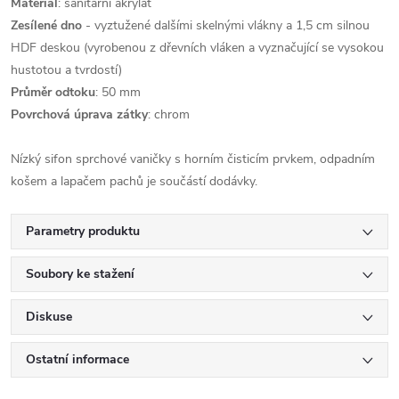
Materiál
: sanitární akrylát
Zesílené dno
- vyztužené dalšími skelnými vlákny a 1,5 cm silnou
HDF deskou (vyrobenou z dřevních vláken a vyznačující se vysokou
hustotou a tvrdostí)
Průměr odtoku
: 50 mm
Povrchová úprava zátky
: chrom
Nízký sifon sprchové vaničky s horním čisticím prvkem, odpadním
košem a lapačem pachů je součástí dodávky.
Parametry produktu
Soubory ke stažení
Diskuse
Ostatní informace