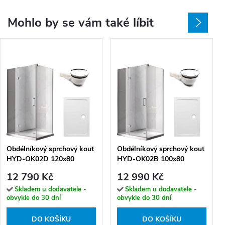
Mohlo by se vám také líbit
Obdélníkový sprchový kout
Obdélníkový sprchový kout
HYD-OK02D 120x80
HYD-OK02B 100x80
chrom/transparent +
chrom/transparent +
12 790 Kč
12 990 Kč
vanička HYD-OSV-ST03C
vanička HYD-OSV-ST03A
bílá
bílá
Skladem u dodavatele -
Skladem u dodavatele -
obvykle do 30 dní
obvykle do 30 dní
DO KOŠÍKU
DO KOŠÍKU