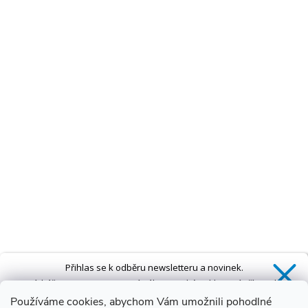
Přihlas se k odběru newsletteru a novinek.
Získáš
SLEVU 5 %
na první nákup a také exkluzivní přístup k
novinkám, slevám a dalším speciálním nabídkám.*
Používáme cookies, abychom Vám umožnili pohodlné