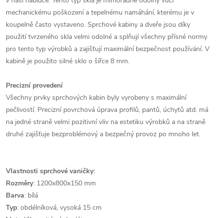
v naší nabídce. Tento typ skla je mimořádně odolný vůči
mechanickému poškození a tepelnému namáhání, kterému je v
koupelně často vystaveno. Sprchové kabiny a dveře jsou díky
použití tvrzeného skla velmi odolné a splňují všechny přísné normy
pro tento typ výrobků a zajišťují maximální bezpečnost používání. V
kabině je použito silné sklo o šířce 8 mm.
Precizní provedení
Všechny prvky sprchových kabin byly vyrobeny s maximální
pečlivostí. Precizní povrchová úprava profilů, pantů, úchytů atd. má
na jedné straně velmi pozitivní vliv na estetiku výrobků a na straně
druhé zajišťuje bezproblémový a bezpečný provoz po mnoho let.
Vlastnosti sprchové vaničky:
Rozměry
: 1200x800x150 mm
Barva
: bílá
Typ
: obdélníková, vysoká 15 cm