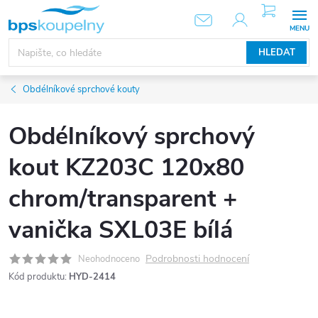
Přejít
NÁKUPNÍ
KOŠÍK
na
obsah
HLEDAT
Obdélníkové sprchové kouty
Obdélníkový sprchový
kout KZ203C 120x80
chrom/transparent +
vanička SXL03E bílá
Podrobnosti hodnocení
Neohodnoceno
Kód produktu:
HYD-2414