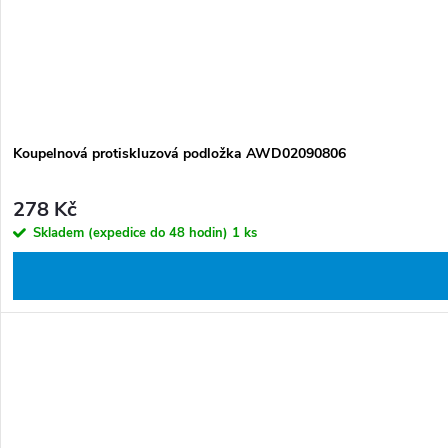
t
ů
Koupelnová protiskluzová podložka AWD02090806
278 Kč
Skladem (expedice do 48 hodin)
1 ks