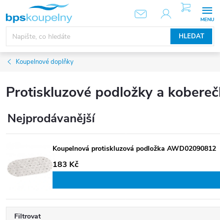
Přejít
NÁKUPNÍ
KOŠÍK
na
obsah
HLEDAT
Koupelnové doplňky
Protiskluzové podložky a kobereč
Nejprodávanější
Koupelnová protiskluzová podložka AWD02090812
183 Kč
Filtrovat