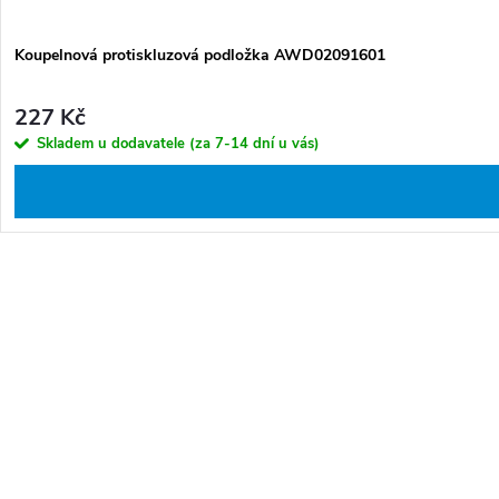
Koupelnová protiskluzová podložka AWD02091601
227 Kč
Skladem u dodavatele (za 7-14 dní u vás)
O
v
l
á
d
a