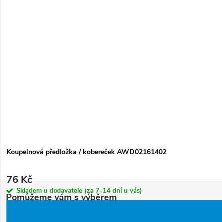
Koupelnová předložka / kobereček AWD02161402
76 Kč
Z
Skladem u dodavatele (za 7-14 dní u vás)
á
dotazy
@
bps-koupelny.cz
p