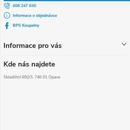
a
608 247 630
t
Informace o objednávce
í
BPS Koupelny
Informace pro vás
Kde nás najdete
Skladištní 692/3, 746 01 Opava