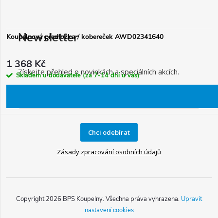
Newsletter
Koupelnová předložka / kobereček AWD02341640
1 368 Kč
Získejte přehled o novinkách a speciálních akcích.
Skladem u dodavatele (za 7-14 dní u vás)
Chci odebírat
Zásady zpracování osobních údajů
Copyright 2026
BPS Koupelny
. Všechna práva vyhrazena.
Upravit
nastavení cookies