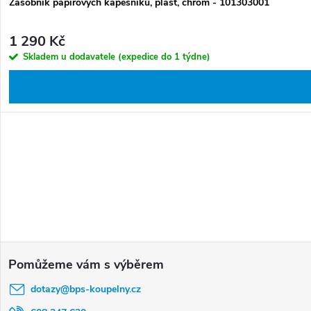
Zásobník papírových kapesníků, plast, chrom - 101303001
1 290 Kč
Skladem u dodavatele (expedice do 1 týdne)
Z
á
dotazy
@
bps-koupelny.cz
p