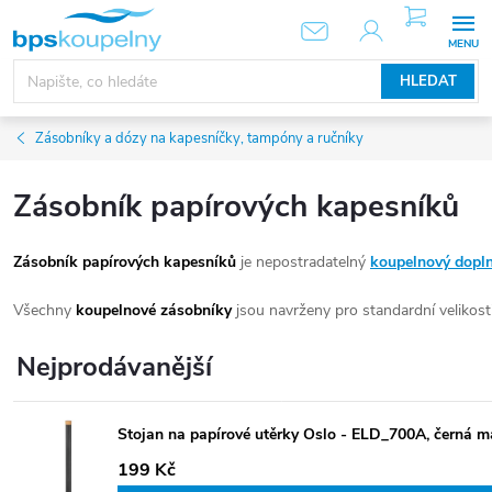
Přejít
NÁKUPNÍ
KOŠÍK
na
obsah
HLEDAT
Zásobníky a dózy na kapesníčky, tampóny a ručníky
Zásobník papírových kapesníků
Zásobník papírových kapesníků
je nepostradatelný
koupelnový dopl
Všechny
koupelnové zásobníky
jsou navrženy pro standardní velikosti
Nejprodávanější
Stojan na papírové utěrky Oslo - ELD_700A, černá 
199 Kč