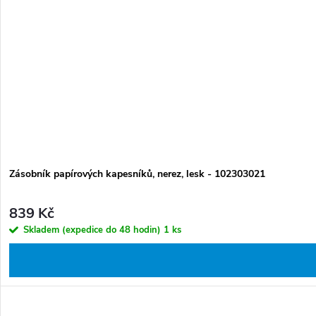
d
k
u
t
k
ů
t
ů
Zásobník papírových kapesníků, nerez, lesk - 102303021
839 Kč
Skladem (expedice do 48 hodin)
1 ks