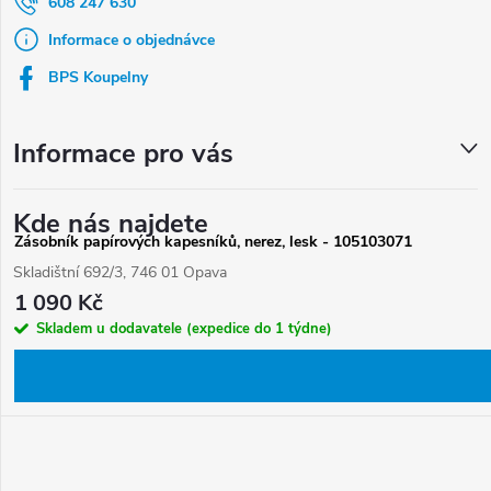
a
608 247 630
t
Informace o objednávce
í
BPS Koupelny
Informace pro vás
Kde nás najdete
Zásobník papírových kapesníků, nerez, lesk - 105103071
Skladištní 692/3, 746 01 Opava
1 090 Kč
Skladem u dodavatele (expedice do 1 týdne)