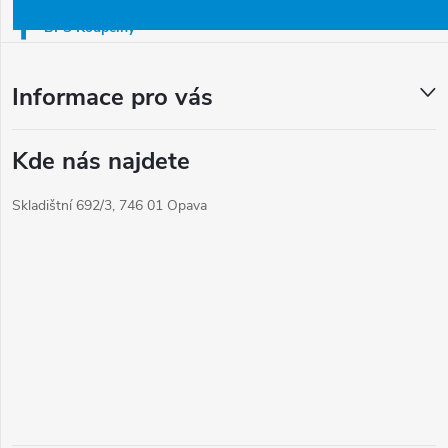
í
BPS Koupelny
Informace pro vás
Kde nás najdete
Skladištní 692/3, 746 01 Opava