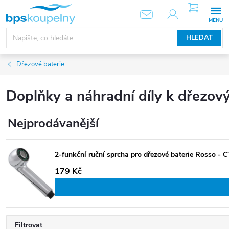
Přejít
NÁKUPNÍ
KOŠÍK
na
obsah
HLEDAT
Dřezové baterie
Doplňky a náhradní díly k dřezov
Nejprodávanější
2-funkční ruční sprcha pro dřezové baterie Rosso -
179 Kč
Filtrovat