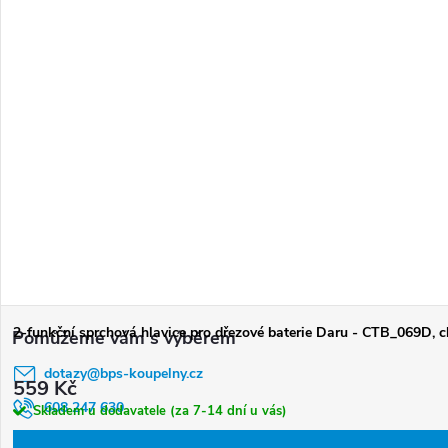
Z
2-funkční sprchová hlavice pro dřezové baterie Daru - CTB_069D, 
á
dotazy
@
bps-koupelny.cz
p
559 Kč
a
608 247 630
Skladem u dodavatele (za 7-14 dní u vás)
t
Informace o objednávce