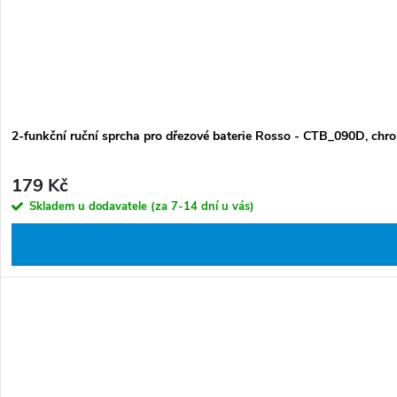
t
ů
2-funkční ruční sprcha pro dřezové baterie Rosso - CTB_090D, chr
179 Kč
Skladem u dodavatele (za 7-14 dní u vás)