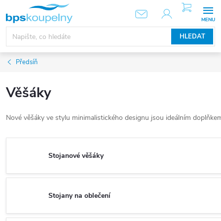
Přejít
NÁKUPNÍ
KOŠÍK
na
obsah
HLEDAT
Předsíň
Věšáky
Nové věšáky ve stylu minimalistického designu jsou ideálním doplňkem
Stojanové věšáky
Stojany na oblečení