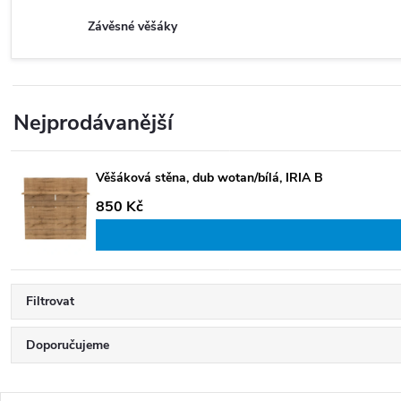
Závěsné věšáky
Nejprodávanější
Věšáková stěna, dub wotan/bílá, IRIA B
850 Kč
Filtrovat
Ř
Doporučujeme
a
Nejlevnější
z