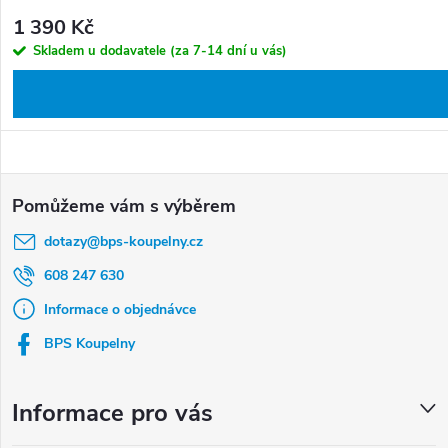
1 390 Kč
Skladem u dodavatele (za 7-14 dní u vás)
Z
á
dotazy
@
bps-koupelny.cz
p
a
608 247 630
t
Informace o objednávce
í
BPS Koupelny
Informace pro vás