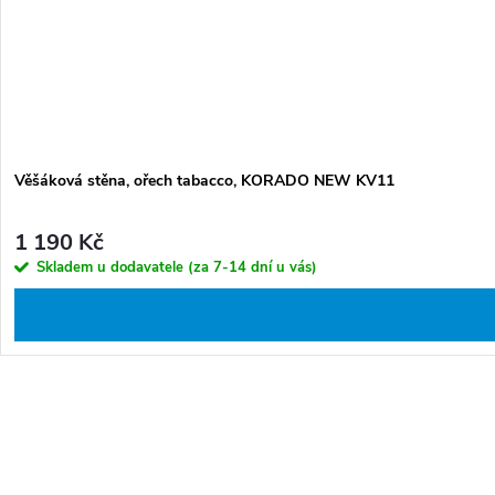
Věšáková stěna, ořech tabacco, KORADO NEW KV11
1 190 Kč
Skladem u dodavatele (za 7-14 dní u vás)
O
v
l