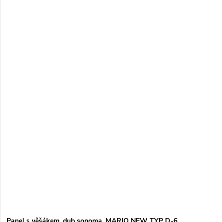
Panel s věšákem, dub sonoma, MARIO NEW TYP D-6