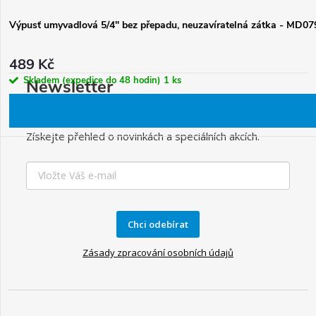
Výpusť umyvadlová 5/4" bez přepadu, neuzavíratelná zátka - MD07
489 Kč
Skladem (expedice do 48 hodin)
1 ks
Newsletter
Získejte přehled o novinkách a speciálních akcích.
Chci odebírat
Zásady zpracování osobních údajů