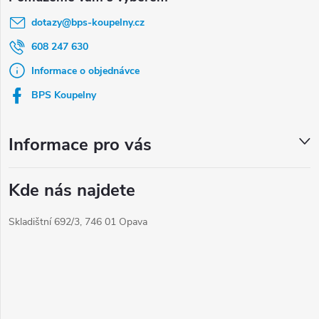
á
dotazy
@
bps-koupelny.cz
p
a
608 247 630
t
Informace o objednávce
í
BPS Koupelny
Informace pro vás
Kde nás najdete
Skladištní 692/3, 746 01 Opava