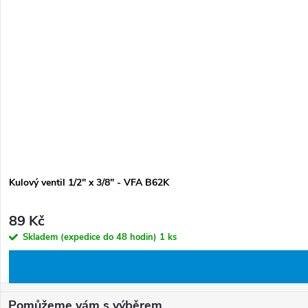
Kulový ventil 1/2" x 3/8" - VFA B62K
89 Kč
Skladem (expedice do 48 hodin)
1 ks
Z