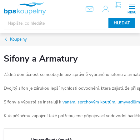
Přejít
NÁKUPNÍ
KOŠÍK
na
obsah
HLEDAT
Koupelny
Sifony a Armatury
Žádná domácnost se neobejde bez správně vybraného sifonu a armatu
Dvojitý sifon je zárukou lepší rychlosti odvodnění, která zajistí, že př
Sifony a výpustě se instalují k
vanám
,
sprchovým koutům
,
umyvadlům
K úspěšnému zapojení také potřebujeme připojovací vodovodní hadičky. 
Umyvadlové výpustě