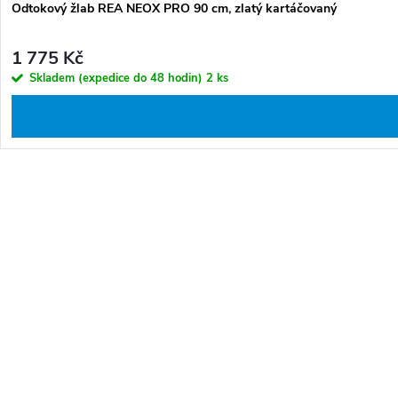
Odtokový žlab REA NEOX PRO 90 cm, zlatý kartáčovaný
1 775 Kč
Skladem (expedice do 48 hodin)
2 ks
O
v
l
S
á
t
d
r
a
á
c
n
í