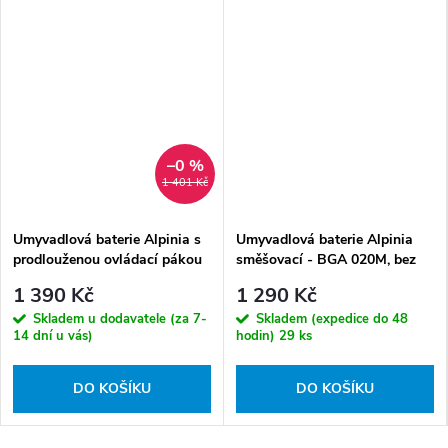
–0 %
1 401 Kč
Umyvadlová baterie Alpinia s
Umyvadlová baterie Alpinia
prodlouženou ovládací pákou
směšovací - BGA 020M, bez
- BGA 020C
výpusti
1 390 Kč
1 290 Kč
Skladem u dodavatele (za 7-
Skladem (expedice do 48
14 dní u vás)
hodin)
29 ks
DO KOŠÍKU
DO KOŠÍKU