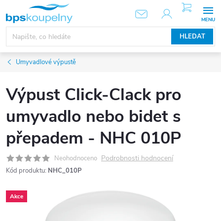
Přejít
NÁKUPNÍ
KOŠÍK
na
obsah
HLEDAT
Umyvadlové výpustě
Výpust Click-Clack pro
umyvadlo nebo bidet s
přepadem - NHC 010P
Podrobnosti hodnocení
Neohodnoceno
Kód produktu:
NHC_010P
Akce