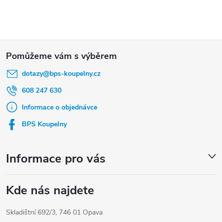
Z
á
dotazy
@
bps-koupelny.cz
p
a
608 247 630
t
Informace o objednávce
í
BPS Koupelny
Informace pro vás
Kde nás najdete
Skladištní 692/3, 746 01 Opava