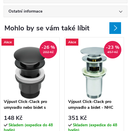
Ostatní informace
Mohlo by se vám také líbit
Akce
Akce
-26 %
-23 %
202 Kč
457 Kč
Výpust Click-Clack pro
Výpust Click-Clack pro
umyvadlo nebo bidet s
umyvadlo a bidet - NHC
přepadem - NHC N10P
010U
148 Kč
351 Kč
Skladem (expedice do 48
Skladem (expedice do 48
hodin)
hodin)