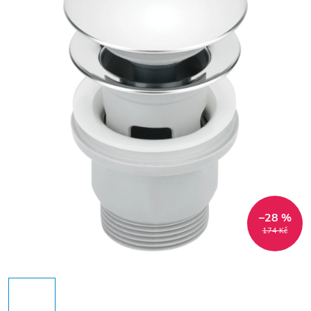
–28 %
174 Kč