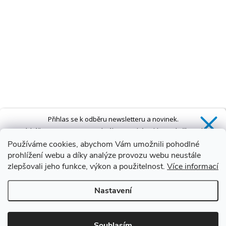
Přihlas se k odběru newsletteru a novinek.
Získáš
SLEVU 5 %
na první nákup a také exkluzivní přístup k
novinkám, slevám a dalším speciálním nabídkám.*
Používáme cookies, abychom Vám umožnili pohodlné
prohlížení webu a díky analýze provozu webu neustále
zlepšovali jeho funkce, výkon a použitelnost.
Více informací
Ano, chci se přihlásit
Nastavení
Zásady zpracování osobních údajů
*Sleva neplatí na vany s dvířky AVO a VOVO
Souhlasím