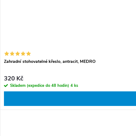
t
k
ů
t
ů
Zahradní stohovatelné křeslo, antracit, MEDRO
320 Kč
Skladem (expedice do 48 hodin)
4 ks