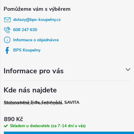
Z
á
dotazy
@
bps-koupelny.cz
p
a
608 247 630
t
Informace o objednávce
í
BPS Koupelny
Informace pro vás
Kde nás najdete
Stohovatelná židle, šedohnědá, SAVITA
Skladištní 692/3, 746 01 Opava
890 Kč
Skladem u dodavatele (za 7-14 dní u vás)