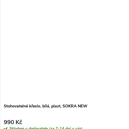
Stohovatelné křeslo, bílá, plast, SOKRA NEW
990 Kč
Skladem u dodavatele (za 7-14 dní u vás)