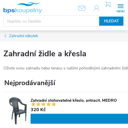
Přejít
NÁKUPNÍ
KOŠÍK
na
obsah
HLEDAT
Zahradní nábytek
Zahradní židle a křesla
Oživte svou zahradu nebo terasu s našimi pohodlnými zahradními židlem
Nejprodávanější
Zahradní stohovatelné křeslo, antracit, MEDRO
320 Kč