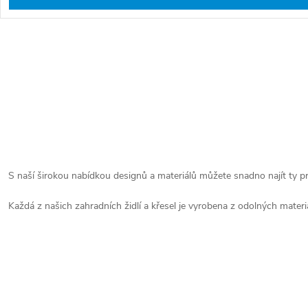
O
v
l
S
á
t
d
r
a
á
S naší širokou nabídkou designů a materiálů můžete snadno najít ty pr
c
n
í
Každá z našich zahradních židlí a křesel je vyrobena z odolných materi
k
p
o
r
v
v
á
k