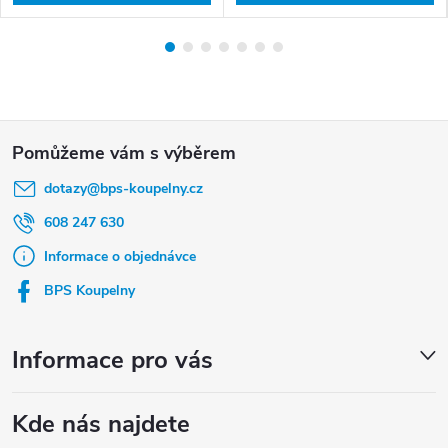
Z
á
dotazy
@
bps-koupelny.cz
p
a
608 247 630
t
Informace o objednávce
í
BPS Koupelny
Informace pro vás
Kde nás najdete