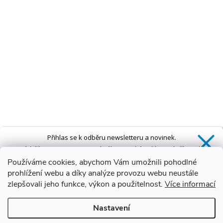
Přihlas se k odběru newsletteru a novinek.
Získáš
SLEVU 5 %
na první nákup a také exkluzivní přístup k
novinkám, slevám a dalším speciálním nabídkám.*
Používáme cookies, abychom Vám umožnili pohodlné
prohlížení webu a díky analýze provozu webu neustále
zlepšovali jeho funkce, výkon a použitelnost.
Více informací
Ano, chci se přihlásit
Nastavení
Zásady zpracování osobních údajů