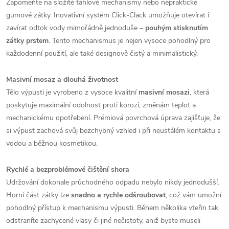
Zapomeňte na složité táhlové mechanismy nebo nepraktické
gumové zátky. Inovativní systém Click-Clack umožňuje otevírat i
zavírat odtok vody mimořádně jednoduše –
pouhým stisknutím
zátky prstem
. Tento mechanismus je nejen vysoce pohodlný pro
každodenní použití, ale také designově čistý a minimalistický.
Masivní mosaz a dlouhá životnost
Tělo výpusti je vyrobeno z vysoce kvalitní
masivní mosazi
, která
poskytuje maximální odolnost proti korozi, změnám teplot a
mechanickému opotřebení. Prémiová povrchová úprava zajišťuje, že
si výpusť zachová svůj bezchybný vzhled i při neustálém kontaktu s
vodou a běžnou kosmetikou.
Rychlé a bezproblémové čištění shora
Udržování dokonale průchodného odpadu nebylo nikdy jednodušší.
Horní část zátky lze
snadno a rychle odšroubovat
, což vám umožní
pohodlný přístup k mechanismu výpusti. Během několika vteřin tak
odstraníte zachycené vlasy či jiné nečistoty, aniž byste museli