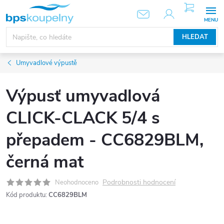
Přejít
NÁKUPNÍ
KOŠÍK
na
obsah
HLEDAT
Umyvadlové výpustě
Výpusť umyvadlová
CLICK-CLACK 5/4 s
přepadem - CC6829BLM,
černá mat
Podrobnosti hodnocení
Neohodnoceno
Kód produktu:
CC6829BLM