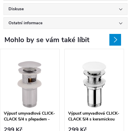
Diskuse
Ostatní informace
Mohlo by se vám také líbit
Výpusť umyvadlová CLICK-
Výpusť umyvadlová CLICK-
CLACK 5/4 s přepadem -
CLACK 5/4 s keramickou
CC6829, chrom
zátkou a přepadem -
299 Kč
299 Kč
CC6829W, chrom/bílá