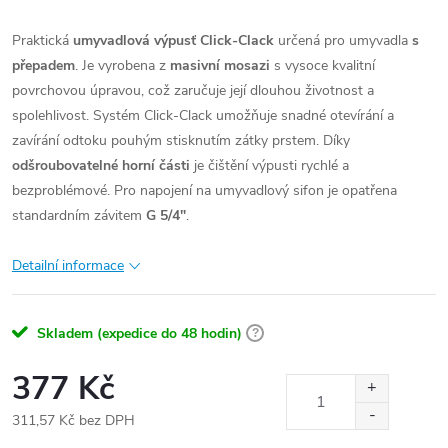
Praktická
umyvadlová výpusť Click-Clack
určená pro umyvadla
s
přepadem
. Je vyrobena z
masivní mosazi
s vysoce kvalitní
povrchovou úpravou, což zaručuje její dlouhou životnost a
spolehlivost. Systém Click-Clack umožňuje snadné otevírání a
zavírání odtoku pouhým stisknutím zátky prstem. Díky
odšroubovatelné horní části
je čištění výpusti rychlé a
bezproblémové. Pro napojení na umyvadlový sifon je opatřena
standardním závitem
G 5/4"
.
Detailní informace
Skladem (expedice do 48 hodin)
?
377 Kč
311,57 Kč bez DPH
Měrná