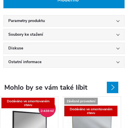
Parametry produktu
Soubory ke stažení
Diskuse
Ostatní informace
Mohlo by se vám také líbit
Dodáváno ve smontovaném
Závěsné provedení
stavu
-38 %
Dodáváno ve smontovaném
2 438 Kč
stavu