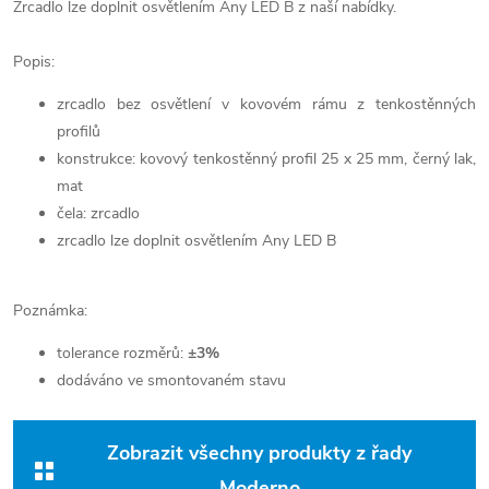
Zrcadlo lze doplnit osvětlením Any LED B z naší nabídky.
Popis:
zrcadlo bez osvětlení v kovovém rámu z tenkostěnných
profilů
konstrukce: kovový tenkostěnný profil 25 x 25 mm, černý lak,
mat
čela: zrcadlo
zrcadlo lze doplnit osvětlením Any LED B
Poznámka:
tolerance rozměrů:
±3%
dodáváno ve smontovaném stavu
Zobrazit všechny produkty z řady
Moderno