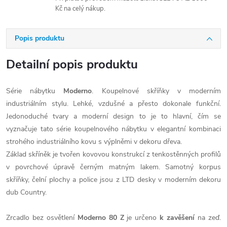
Kč na celý nákup.
Popis produktu
Detailní popis produktu
Série nábytku
Moderno
. Koupelnové skříňky v moderním
industriálním stylu. Lehké, vzdušné a přesto dokonale funkční.
Jedonoduché tvary a moderní design to je to hlavní, čím se
vyznačuje tato série koupelnového nábytku v elegantní kombinaci
strohého industriálního kovu s výplněmi v dekoru dřeva.
Základ skříněk je tvořen kovovou konstrukcí z tenkostěnných profilů
v povrchové úpravě černým matným lakem. Samotný korpus
skříňky, čelní plochy a police jsou z LTD desky v moderním dekoru
dub Country.
Zrcadlo bez osvětlení
Moderno 80 Z
je určeno
k zavěšení
na zeď.