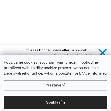
Přihlas se k odběru newsletteru a novinek.
Získáš
SLEVU 5 %
na první nákup a také exkluzivní přístup k
novinkám, slevám a dalším speciálním nabídkám.*
Používáme cookies, abychom Vám umožnili pohodlné
prohlížení webu a díky analýze provozu webu neustále
zlepšovali jeho funkce, výkon a použitelnost.
Více informací
Ano, chci se přihlásit
Nastavení
Zásady zpracování osobních údajů
*Sleva neplatí na vany s dvířky AVO a VOVO
Souhlasím