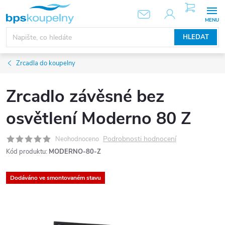
Přejít
NÁKUPNÍ
KOŠÍK
na
obsah
HLEDAT
Zrcadla do koupelny
Zrcadlo závěsné bez
osvětlení Moderno 80 Z
Podrobnosti hodnocení
Neohodnoceno
Kód produktu:
MODERNO-80-Z
Dodáváno ve smontovaném stavu