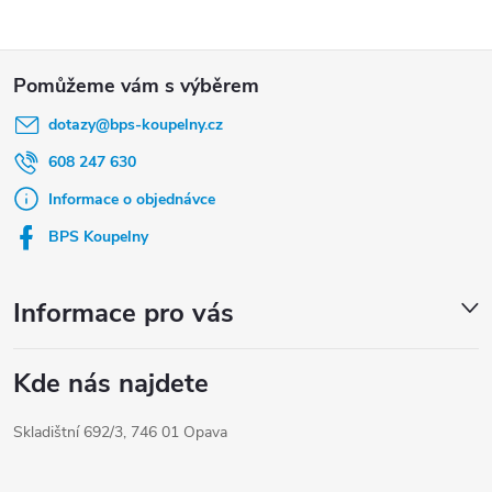
Z
á
dotazy
@
bps-koupelny.cz
p
a
608 247 630
t
Informace o objednávce
í
BPS Koupelny
Informace pro vás
Kde nás najdete
Skladištní 692/3, 746 01 Opava