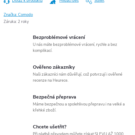
Dotaz k produktu
Hlídací pes
Sdílet
Značka:
Comodo
Záruka
:
2 roky
Bezproblémové vrácení
U nás máte bezproblémové vrácení, rychle a bez
komplikací.
Ověřeno zákazníky
Naši zákazníci nám důvěřují, což potvrzují i ověřené
recenze na Heurece.
Bezpečná přeprava
Máme bezpečnou a spolehlivou přepravu i na velké a
křehké zboží.
Chcete ušetřit?
Při platbě převodem můžete získat SLEVU AŽ 1000