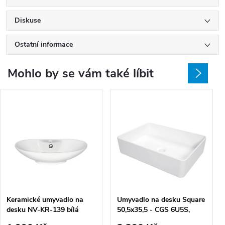
Diskuse
Ostatní informace
Mohlo by se vám také líbit
Keramické umyvadlo na
Umyvadlo na desku Square
desku NV-KR-139 bílá
50,5x35,5 - CGS 6U5S,
keramika