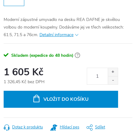
Moderní zápustné umyvadlo na desku REA DAFNE je skvělou
volbou do moderní koupelny. Dodáváme jej ve třech velikostech:
61.5, 71.5 a 76cm.
Detailní informace
Skladem (expedice do 48 hodin)
?
1 605 Kč
1 326,45 Kč bez DPH
Měrná
cena:
VLOŽIT DO KOŠÍKU
Dotaz k produktu
Hlídací pes
Sdílet