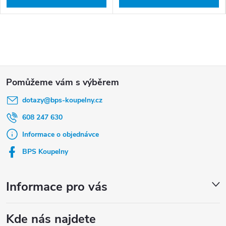
Z
á
dotazy
@
bps-koupelny.cz
p
a
608 247 630
t
Informace o objednávce
í
BPS Koupelny
Informace pro vás
Kde nás najdete