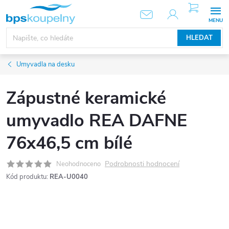
Přejít
NÁKUPNÍ
KOŠÍK
na
obsah
HLEDAT
Umyvadla na desku
Zápustné keramické
umyvadlo REA DAFNE
76x46,5 cm bílé
Podrobnosti hodnocení
Neohodnoceno
Kód produktu:
REA-U0040