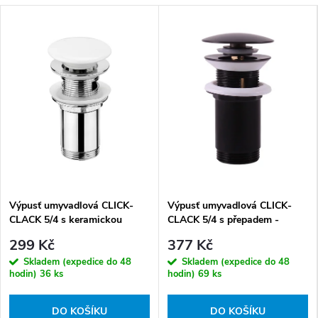
Výpusť umyvadlová CLICK-
Výpusť umyvadlová CLICK-
CLACK 5/4 s keramickou
CLACK 5/4 s přepadem -
zátkou a přepadem -
CC6829BLM, černá mat
299 Kč
377 Kč
CC6829W, chrom/bílá
Skladem (expedice do 48
Skladem (expedice do 48
hodin)
36 ks
hodin)
69 ks
DO KOŠÍKU
DO KOŠÍKU