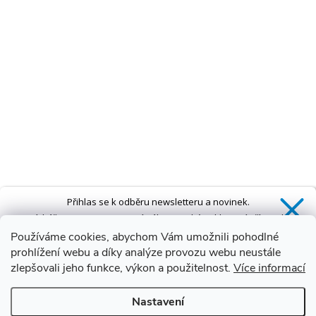
Přihlas se k odběru newsletteru a novinek.
Získáš
SLEVU 5 %
na první nákup a také exkluzivní přístup k
novinkám, slevám a dalším speciálním nabídkám.*
Používáme cookies, abychom Vám umožnili pohodlné
prohlížení webu a díky analýze provozu webu neustále
zlepšovali jeho funkce, výkon a použitelnost.
Více informací
Ano, chci se přihlásit
Nastavení