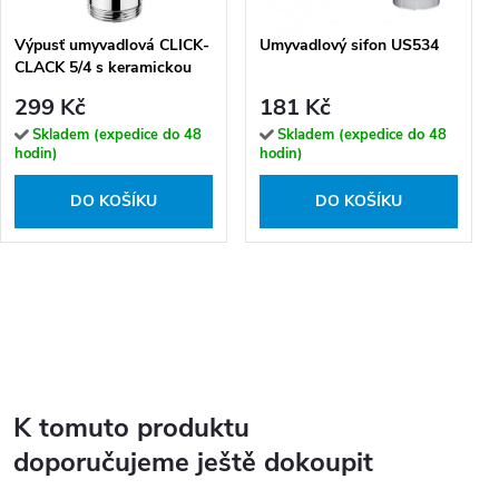
Výpusť umyvadlová CLICK-
Umyvadlový sifon US534
CLACK 5/4 s keramickou
zátkou a přepadem -
299 Kč
181 Kč
CC6829W, chrom/bílá
Skladem (expedice do 48
Skladem (expedice do 48
hodin)
hodin)
DO KOŠÍKU
DO KOŠÍKU
K tomuto produktu
doporučujeme ještě dokoupit