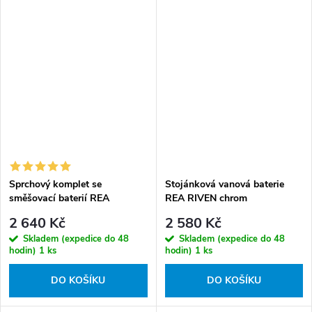
Sprchový komplet se
Stojánková vanová baterie
směšovací baterií REA
REA RIVEN chrom
ONTARIO kartáčovaný nikl
2 640 Kč
2 580 Kč
Skladem (expedice do 48
Skladem (expedice do 48
hodin)
1 ks
hodin)
1 ks
DO KOŠÍKU
DO KOŠÍKU