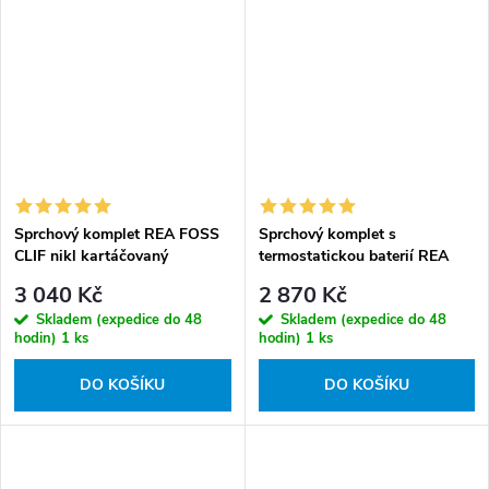
Sprchový komplet REA FOSS
Sprchový komplet s
CLIF nikl kartáčovaný
termostatickou baterií REA
AVANTI bez výtoku, chrom
3 040 Kč
2 870 Kč
Skladem (expedice do 48
Skladem (expedice do 48
hodin)
1 ks
hodin)
1 ks
DO KOŠÍKU
DO KOŠÍKU