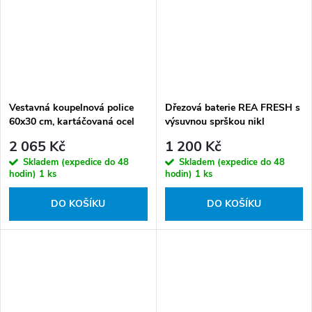
Vestavná koupelnová police
Dřezová baterie REA FRESH s
60x30 cm, kartáčovaná ocel
výsuvnou sprškou nikl
kartáčovaný
2 065 Kč
1 200 Kč
Skladem (expedice do 48
Skladem (expedice do 48
hodin)
1 ks
hodin)
1 ks
DO KOŠÍKU
DO KOŠÍKU