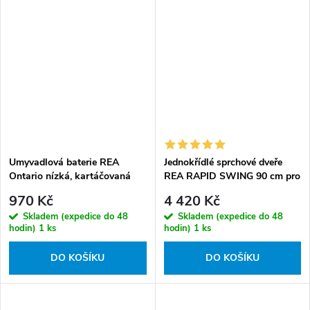
Umyvadlová baterie REA
Jednokřídlé sprchové dveře
Ontario nízká, kartáčovaná
REA RAPID SWING 90 cm pro
měď
instalaci do niky,
970 Kč
4 420 Kč
černé/transparent - bez
Skladem (expedice do 48
Skladem (expedice do 48
vaničky
hodin)
1 ks
hodin)
1 ks
DO KOŠÍKU
DO KOŠÍKU