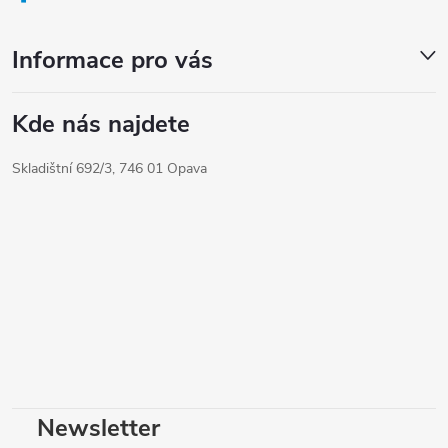
n
y
í
v
Informace pro vás
ý
p
Kde nás najdete
i
s
Skladištní 692/3, 746 01 Opava
u
Newsletter