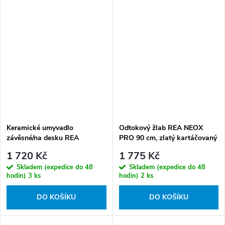
Keramické umyvadlo
Odtokový žlab REA NEOX
závěsné/na desku REA
PRO 90 cm, zlatý kartáčovaný
VALERIA bílé
1 720 Kč
1 775 Kč
Skladem (expedice do 48
Skladem (expedice do 48
hodin)
3 ks
hodin)
2 ks
DO KOŠÍKU
DO KOŠÍKU