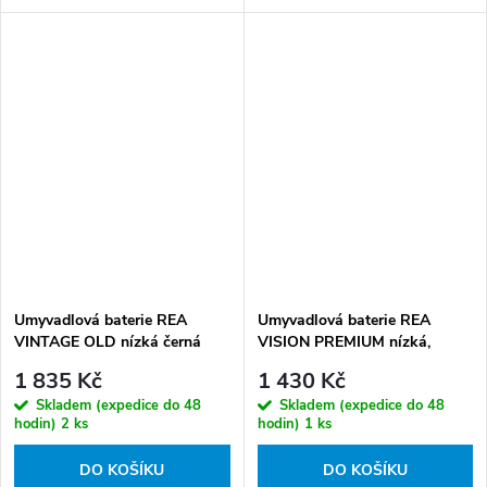
Umyvadlová baterie REA
Umyvadlová baterie REA
VINTAGE OLD nízká černá
VISION PREMIUM nízká,
mat
chrom
1 835 Kč
1 430 Kč
Skladem (expedice do 48
Skladem (expedice do 48
hodin)
2 ks
hodin)
1 ks
DO KOŠÍKU
DO KOŠÍKU