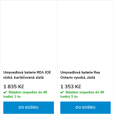
Umyvadlová baterie REA JOE
Umyvadlová baterie Rea
nízká, kartáčovaná zlatá
Ontario vysoká, zlatá
kartáčovaná
1 835 Kč
1 353 Kč
Skladem (expedice do 48
Skladem (expedice do 48
hodin)
1 ks
hodin)
5 ks
DO KOŠÍKU
DO KOŠÍKU