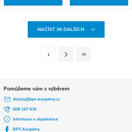
O
NAČÍST 36 DALŠÍCH
v
l
S
á
1
75
t
d
r
a
á
c
Z
n
í
á
k
p
dotazy
@
bps-koupelny.cz
p
o
r
a
608 247 630
v
v
t
Informace o objednávce
á
k
í
BPS Koupelny