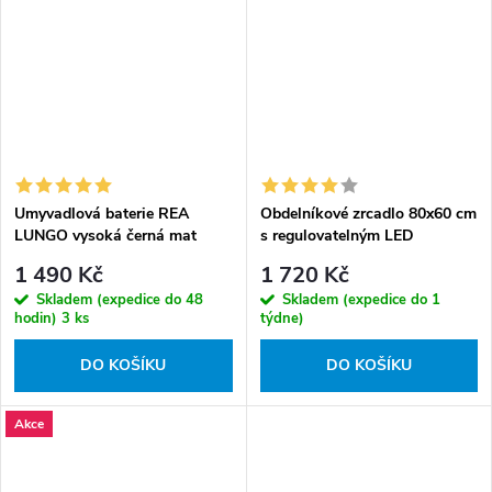
Umyvadlová baterie REA
Obdelníkové zrcadlo 80x60 cm
LUNGO vysoká černá mat
s regulovatelným LED
osvětlením HOM-02829
1 490 Kč
1 720 Kč
Skladem (expedice do 48
Skladem (expedice do 1
hodin)
3 ks
týdne)
DO KOŠÍKU
DO KOŠÍKU
Akce