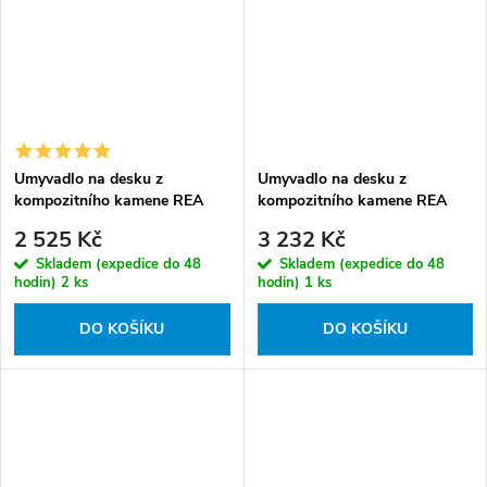
Umyvadlo na desku z
Umyvadlo na desku z
kompozitního kamene REA
kompozitního kamene REA
BIANKA, béžové
Isla Canyon
2 525 Kč
3 232 Kč
Skladem (expedice do 48
Skladem (expedice do 48
hodin)
2 ks
hodin)
1 ks
DO KOŠÍKU
DO KOŠÍKU