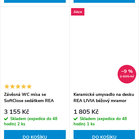
Akce
–9 %
2 005 Kč
Závěsná WC mísa se
Keramické umyvadlo na desku
SoftClose sedátkem REA
REA LIVIA béžový mramor
CARLO MINI FLAT, bílá
mat
3 155 Kč
1 805 Kč
Skladem (expedice do 48
Skladem (expedice do 48
hodin)
2 ks
hodin)
1 ks
DO KOŠÍKU
DO KOŠÍKU