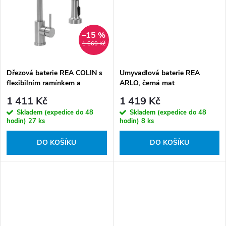
–15 %
1 660 Kč
Dřezová baterie REA COLIN s
Umyvadlová baterie REA
flexibilním ramínkem a
ARLO, černá mat
sprškou, kartáčovaný nikl
1 411 Kč
1 419 Kč
Skladem (expedice do 48
Skladem (expedice do 48
hodin)
27 ks
hodin)
8 ks
DO KOŠÍKU
DO KOŠÍKU