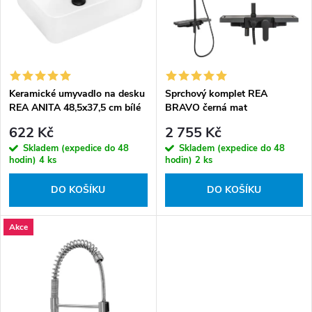
r
p
o
r
d
o
u
d
k
Keramické umyvadlo na desku
Sprchový komplet REA
u
REA ANITA 48,5x37,5 cm bílé
BRAVO černá mat
t
k
622 Kč
2 755 Kč
ů
t
Skladem (expedice do 48
Skladem (expedice do 48
ů
hodin)
4 ks
hodin)
2 ks
DO KOŠÍKU
DO KOŠÍKU
Akce