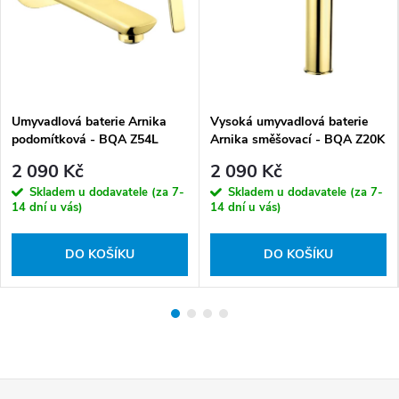
Umyvadlová baterie Arnika
Vysoká umyvadlová baterie
podomítková - BQA Z54L
Arnika směšovací - BQA Z20K
2 090 Kč
2 090 Kč
Skladem u dodavatele (za 7-
Skladem u dodavatele (za 7-
14 dní u vás)
14 dní u vás)
DO KOŠÍKU
DO KOŠÍKU
Z