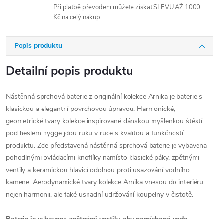
Při platbě převodem můžete získat SLEVU AŽ 1000
Kč na celý nákup.
Popis produktu
Detailní popis produktu
Nástěnná sprchová baterie z originální kolekce Arnika je baterie s
klasickou a elegantní povrchovou úpravou. Harmonické,
geometrické tvary kolekce inspirované dánskou myšlenkou štěstí
pod heslem hygge jdou ruku v ruce s kvalitou a funkčností
produktu. Zde představená nástěnná sprchová baterie je vybavena
pohodlnými ovládacími knoflíky namísto klasické páky, zpětnými
ventily a keramickou hlavicí odolnou proti usazování vodního
kamene. Aerodynamické tvary kolekce Arnika vnesou do interiéru
nejen harmonii, ale také usnadní udržování koupelny v čistotě.
Baterie je vybavena zpětnými ventily, aby namíchaná voda