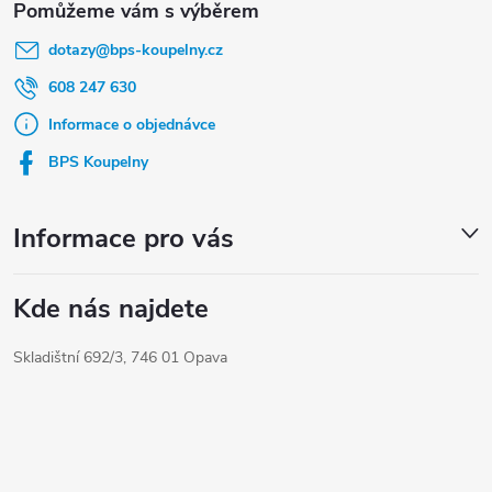
á
dotazy
@
bps-koupelny.cz
p
a
608 247 630
t
Informace o objednávce
í
BPS Koupelny
Informace pro vás
Kde nás najdete
Skladištní 692/3, 746 01 Opava