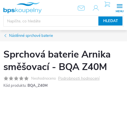
Přejít
NÁKUPNÍ
KOŠÍK
na
obsah
HLEDAT
Nástěnné sprchové baterie
Sprchová baterie Arnika
směšovací - BQA Z40M
Podrobnosti hodnocení
Neohodnoceno
Kód produktu:
BQA_Z40M