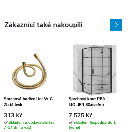
Zákazníci také nakoupili
Sprchová hadice Uni W G
Sprchový kout REA
Zlatá lesk
MOLIER 80/dveře x
90/zástěna cm,
313 Kč
7 525 Kč
černý/transparent - bez
vaničky
Skladem u dodavatele (za
Skladem (expedice do 1
7-14 dní u vás)
týdne)