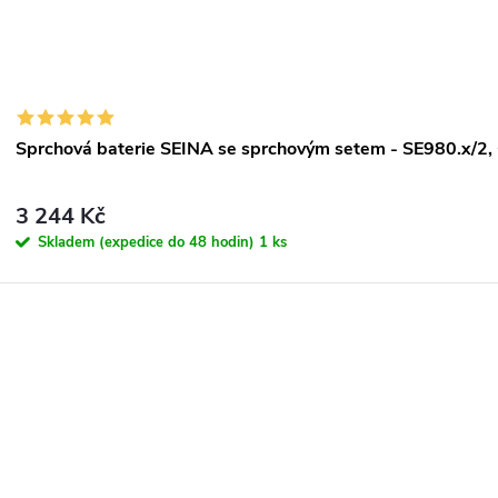
ů
Sprchová baterie SEINA se sprchovým setem - SE980.x/2,
3 244 Kč
Skladem (expedice do 48 hodin)
1 ks