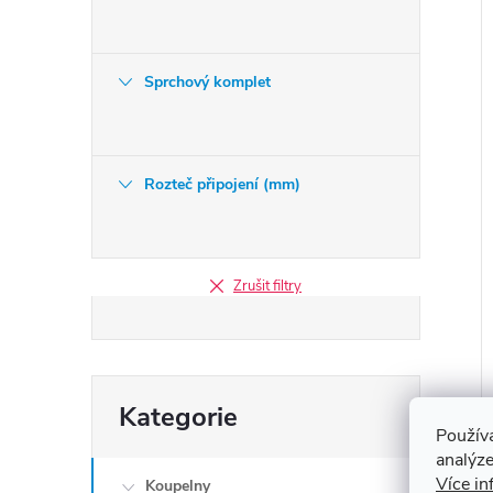
Sprchový komplet
Rozteč připojení (mm)
Zrušit filtry
Přeskočit
Kategorie
kategorie
Použív
analýze
Více in
Koupelny