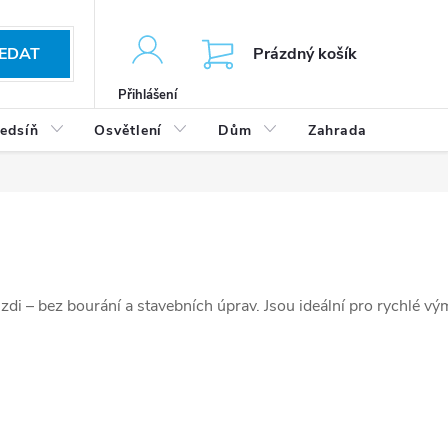
KOŠÍK
EDAT
Prázdný košík
Přihlášení
edsíň
Osvětlení
Dům
Zahrada
Výp
di – bez bourání a stavebních úprav. Jsou ideální pro rychlé v