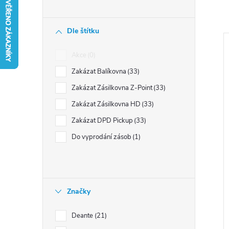
n
í
Dle štítku
p
a
Akce
0
n
Zakázat Balíkovna
33
e
i
Zakázat Zásilkovna Z-Point
33
l
s
Zakázat Zásilkovna HD
33
Zakázat DPD Pickup
33
r
Do vyprodání zásob
1
Značky
t
Deante
21