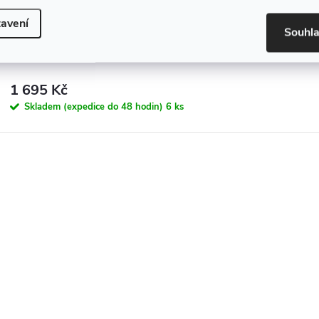
avení
Souhl
Sprchová baterie Verbena směšovací - BCW 040M
1 695 Kč
Skladem (expedice do 48 hodin)
6 ks