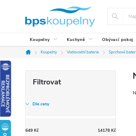
Přejít
na
obsah
Koupelny
Kuchyně
Obývací pokoj
Koupelny
Vodovodní baterie
Sprchové bater
Domů
P
o
s
N
t
Dle ceny
r
a
n
649
Kč
14178
Kč