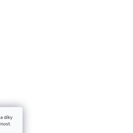
a díky
lnost.