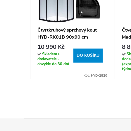
Čtvrtkruhový sprchový kout
Čtv
HYD-RK01B 90x90 cm
Mad
černý/transparent + vanička
chro
10 990 Kč
8 8
HYD-RSV-SXL01B černá
Skladem u
Sk
DO KOŠÍKU
dodavatele -
doda
obvykle do 30 dní
(exp
týdn
Kód:
HYD-2820
Z