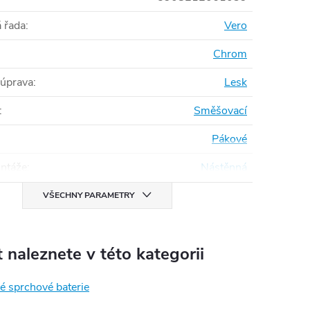
 řada
:
Vero
Chrom
 úprava
:
Lesk
:
Směšovací
Pákové
ntáže
:
Nástěnná
VŠECHNY PARAMETRY
 naleznete v této kategorii
é sprchové baterie