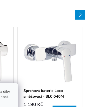
Sprchov
směšova
Sprchová baterie Loco
929 K
a díky
směšovací - BLC 040M
lnost.
Sklade
(expedice
1 190 Kč
hodin)