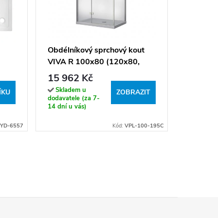
Čtverco
ATLAS P
90/zástě
9 825 
Obdélníkový sprchový kout
kartáčo
VIVA R 100x80 (120x80,
Sklade
bez van
(expedice
čka
120x90), výška 195 cm - bez
15 962 Kč
týdne)
vaničky
Skladem u
ÍKU
ZOBRAZIT
dodavatele (za 7-
14 dní u vás)
YD-6557
Kód:
VPL-100-195C