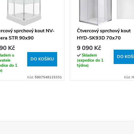
ercový sprchový kout NV-
Čtvercový sprchový kout
era STR 90x90
HYD-SK93D 70x70
m/transparent + vanička
chrom/transparent + vani
90 Kč
9 090 Kč
HYD-SSV-ST02C bílá
ladem u
Skladem
DO KOŠ
DO KOŠÍKU
vatele
(expedice do 1
edice do 1
týdne)
e)
Kód:
5907548115331
Kód:
H