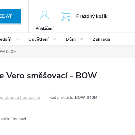
KOŠÍK
EDAT
Prázdný košík
Přihlášení
edsíň
Osvětlení
Dům
Zahrada
Výp
 BOW 040M
ie Vero směšovací - BOW
drobnosti hodnocení
Kód produktu:
BOW_040M
kvalitní mosazi