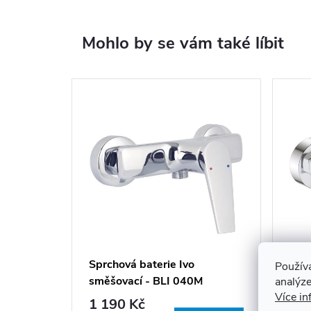
Mohlo by se vám také líbit
Sprchová baterie Ivo
Spr
Použív
směšovací - BLI 040M
smě
analýze
Více in
1 190 Kč
1 1