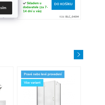
Skladem u
DO KOŠÍKU
ÍKU
dodavatele (za 7-
asím
14 dní u vás)
LO_040M
Kód:
BLC_040M
Pravé nebo levé provedení
Více variant