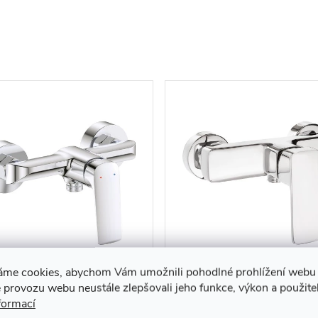
chová baterie Sano
Sprchová baterie Maro
áme cookies, abychom Vám umožnili pohodlné prohlížení webu 
šovací - BLN 040M
směšovací - BLO 040M
 provozu webu neustále zlepšovali jeho funkce, výkon a použite
formací
90 Kč
1 490 Kč