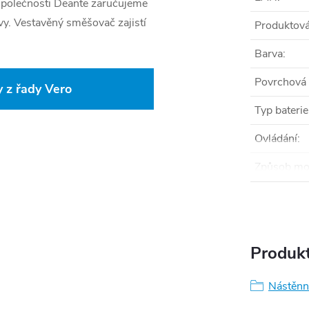
ty společnosti Deante zaručujeme
vy. Vestavěný směšovač zajistí
Produktová
Barva
:
Povrchová
 z řady Vero
Typ baterie
Ovládání
:
Způsob mo
Produkt
Nástěnn