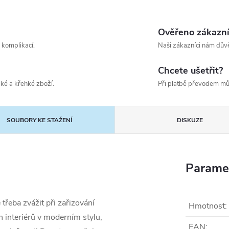
Ověřeno zákazn
 komplikací.
Naši zákazníci nám důvě
Chcete ušetřit?
ké a křehké zboží.
Při platbě převodem mů
SOUBORY KE STAŽENÍ
DISKUZE
Parame
třeba zvážit při zařizování
Hmotnost
:
 interiérů v moderním stylu,
EAN
: