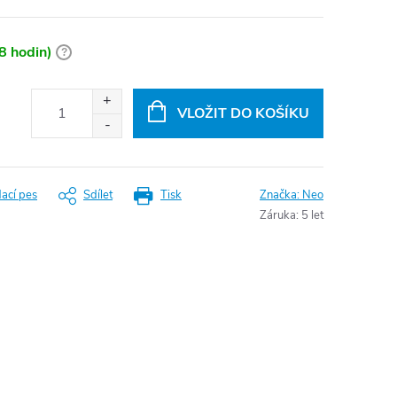
8 hodin)
?
VLOŽIT DO KOŠÍKU
dací pes
Sdílet
Tisk
Značka:
Neo
Záruka
:
5 let