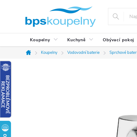
Přejít
na
obsah
Koupelny
Kuchyně
Obývací pokoj
Koupelny
Vodovodní baterie
Sprchové bater
Domů