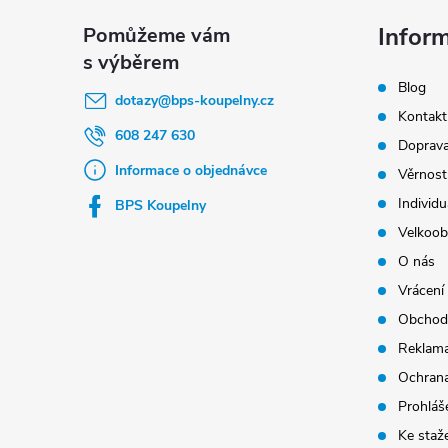
á
p
Infor
a
Blog
t
dotazy
@
bps-koupelny.cz
Kontakt
í
608 247 630
Doprava
Informace o objednávce
Věrnost
Individu
BPS Koupelny
Velkoob
O nás
Vrácení
Obchod
Reklama
Ochrana
Prohláše
Ke staž