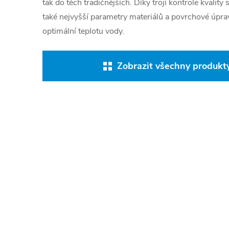
tak do těch tradičnějších. Díky trojí kontrole kvali
také nejvyšší parametry materiálů a povrchové úpra
optimální teplotu vody.
Zobrazit všechny produkty