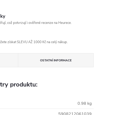
íky
řují, což potvrzují i ověřené recenze na Heurece.
žete získat SLEVU AŽ 1000 Kč na celý nákup.
OSTATNÍ INFORMACE
try produktu:
0.98 kg
5908212061039