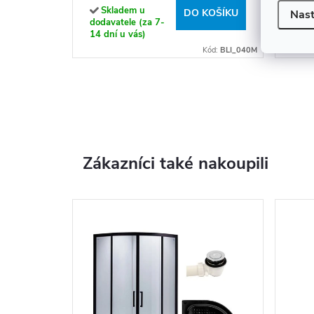
Skladem u
Sk
DO KOŠÍKU
Nast
dodavatele (za 7-
dodav
14 dní u vás)
14 dn
Kód:
BLI_040M
Zákazníci také nakoupili