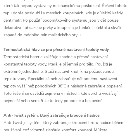
které tak nejsou vystaveny mechanickému poškození. Řešení tohoto
typu dobře poslouží i v menších koupelnách, kde je důležitý každý
centimetr. Po použití podomítkového systému jsou vidět pouze
dekorativní přisazené prvky a koupelna je funkční, efektní a skvěle
zapadá do módního minimalistického stylu.
Termostatická hlavice pro přesné nastavení teploty vody
Termostatická baterie zajišťuje snadné a přesné nastavení
konstantní teploty vody, která je příjemná pro tělo. Použití je
extrémně jednoduché. Stačí nastavit knoflík na požadovanou
teplotu vody. Speciální zámek zabraňuje náhodnému nastavení
teploty vyšší než pohodlných 38˚C a následně zabraňuje popálení.
Toto řešení se osvědčí zejména v místech, kde sprchu využívají
nejmenší nebo senioři. Je to tedy pohodlné a bezpečné.
Anti-Twist systém, který zabraňuje kroucení hadice
Anti-twist je systém, který zabraňuje kroucení hrotu hadice během
používání, což výrazně zlepšuje komfort koupání. Můžete