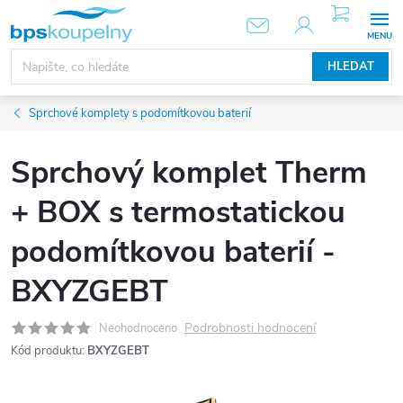
Přejít
NÁKUPNÍ
KOŠÍK
na
obsah
HLEDAT
Sprchové komplety s podomítkovou baterií
Sprchový komplet Therm
+ BOX s termostatickou
podomítkovou baterií -
BXYZGEBT
Podrobnosti hodnocení
Neohodnoceno
Kód produktu:
BXYZGEBT