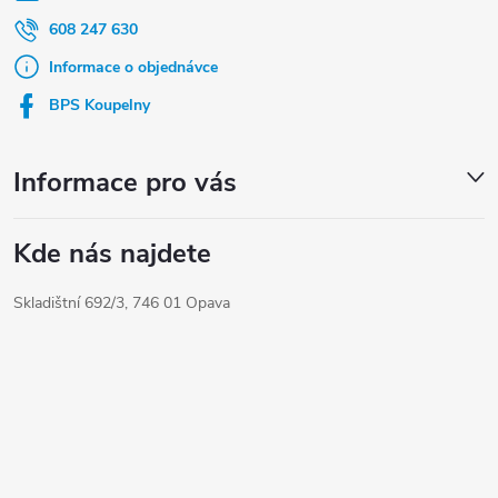
a
608 247 630
t
Informace o objednávce
í
BPS Koupelny
Informace pro vás
Kde nás najdete
Skladištní 692/3, 746 01 Opava