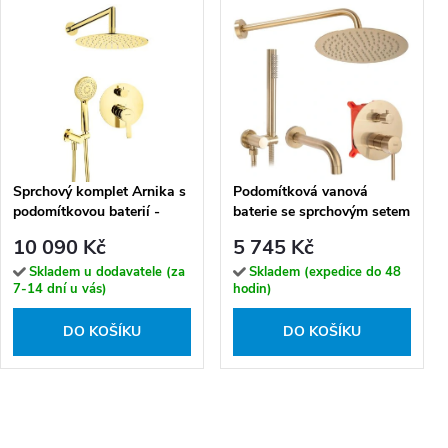
Sprchový komplet Arnika s
Podomítková vanová
podomítkovou baterií -
baterie se sprchovým setem
NAC Z9QP
REA LUNGO + BOX, zlatá
10 090 Kč
5 745 Kč
kartáčovaná
Skladem u dodavatele (za
Skladem (expedice do 48
7-14 dní u vás)
hodin)
DO KOŠÍKU
DO KOŠÍKU