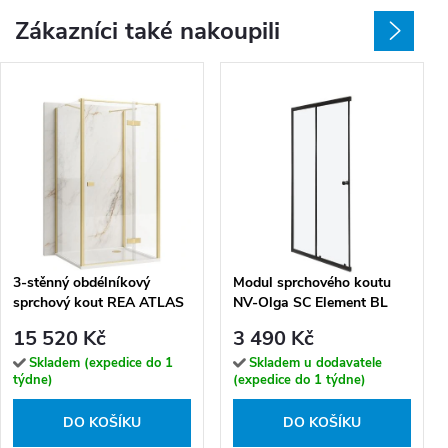
Zákazníci také nakoupili
3-stěnný obdélníkový
Modul sprchového koutu
sprchový kout REA ATLAS
NV-Olga SC Element BL
LEVÝ 120/dveře x
100, černá/transparent -
15 520 Kč
3 490 Kč
90/zástěna cm, zlatá
bez vaničky
kartáčovaná/transparent -
Skladem (expedice do 1
Skladem u dodavatele
týdne)
(expedice do 1 týdne)
bez vaničky
DO KOŠÍKU
DO KOŠÍKU