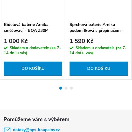
Bidetová baterie Arnika
Sprchová baterie Arnika
směšovací - BQA Z30M
podomítková s přepínačem -
BQA Z44P
1 090 Kč
1 590 Kč
Skladem u dodavatele (za 7-
Skladem u dodavatele (za 7-
14 dní u vás)
14 dní u vás)
DO KOŠÍKU
DO KOŠÍKU
Z
á
dotazy
@
bps-koupelny.cz
p