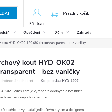
KOŠÍK
EDAT
Prázdný košík
Přihlášení
edsíň
Osvětlení
Dům
Zahrada
Výp
ý kout HYD-OK02 120x80 chrom/transparent - bez vaničky
prchový kout HYD-OK02
ransparent - bez vaničky
drobnosti hodnocení
Kód produktu:
HYD-1907
D-OK02 120x80 cm
je vyroben z odolných a kvalitních
ěch nejnáročnějších zákazníků.
této série se vyznačují jedinečným stylem a designem,