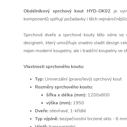
Obdélníkový sprchový kout HYD-OK02
je vyro
komponentů splňují požadavky i těch nejnáročnější
Sprchové dveře a sprchové kouty této série se 
designem, který umožňuje snadno sladit design cel
nejen moderní koupelny, ale i tradiční koupelny ve 
Vlastnosti sprchového koutu:
Typ:
Univerzální (pravo/levý) sprchový kout
Rozměry sprchového koutu:
šířka x délka (mm):
1200x800
výška (mm):
1950
Dveře:
otevíravé, 1-křídlé
Typ výplně:
bezpečnostní tvrzené sklo - 6 
Výplň:
transparentní