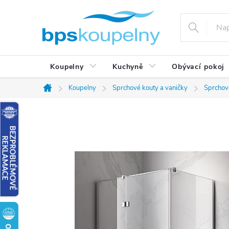
Přejít
na
obsah
Koupelny
Kuchyně
Obývací pokoj
Koupelny
Sprchové kouty a vaničky
Sprchov
Domů