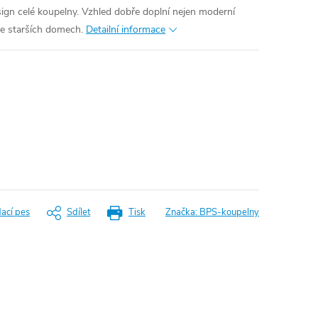
ign celé koupelny. Vzhled dobře doplní nejen moderní
 ve starších domech.
Detailní informace
dací pes
Sdílet
Tisk
Značka:
BPS-koupelny