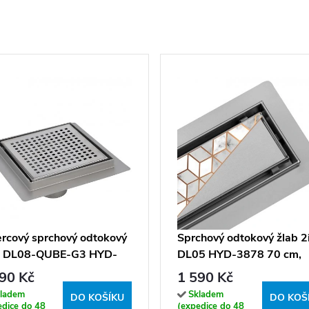
ercový sprchový odtokový
Sprchový odtokový žlab 2
b DL08-QUBE-G3 HYD-
DL05 HYD-3878 70 cm,
0 15x15 cm, satén
satén
90 Kč
1 590 Kč
ladem
Skladem
DO KOŠÍKU
DO KOŠ
edice do 48
(expedice do 48