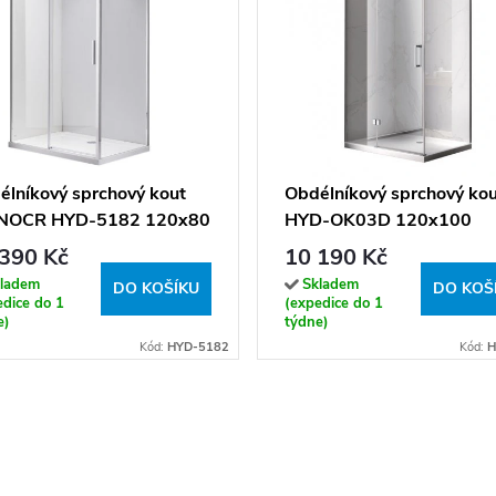
élníkový sprchový kout
Obdélníkový sprchový ko
NOCR HYD-5182 120x80
HYD-OK03D 120x100
m/transparent - bez
chrom/transparent - bez
390 Kč
10 190 Kč
čky
vaničky
ladem
Skladem
DO KOŠÍKU
DO KOŠ
edice do 1
(expedice do 1
e)
týdne)
Kód:
HYD-5182
Kód:
H