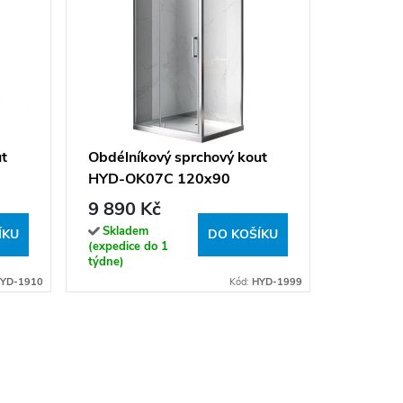
Obdélní
HYD-OK
černá/tr
15 490
ut
Obdélníkový sprchový kout
vaničky
HYD-OK07C 120x90
Sklade
(expedice
chrom/transparent - bez
9 890 Kč
týdne)
vaničky
Skladem
ÍKU
DO KOŠÍKU
(expedice do 1
týdne)
YD-1910
Kód:
HYD-1999