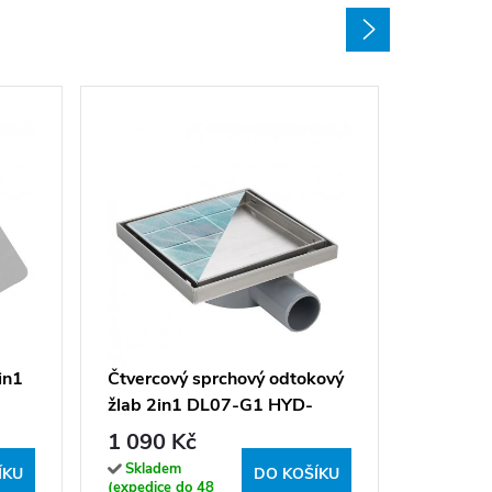
Nástěnn
DL04-M
cm, sat
1 890 
in1
Čtvercový sprchový odtokový
žlab 2in1 DL07-G1 HYD-
Sklade
(expedice
3862 15x15 cm, satén
1 090 Kč
hodin)
Skladem
ÍKU
DO KOŠÍKU
(expedice do 48