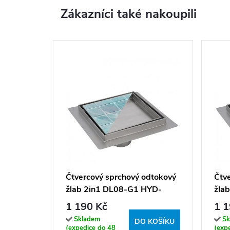
Zákazníci také nakoupili
Čtvercový sprchový odtokový
Čtv
žlab 2in1 DL08-G1 HYD-
žla
3859 15x15 cm, satén
386
1 190 Kč
1 1
Skladem
Sk
DO KOŠÍKU
(expedice do 48
(exp