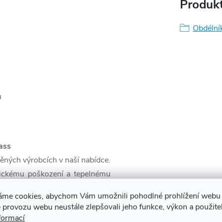
Produkt
Obdélní
u
ass
něných výrobcích v naší nabídce.
nickému poškození a tepelnému
. Sprchové kabiny a dveře jsou
áme cookies, abychom Vám umožnili pohodlné prohlížení webu 
 všechny přísné normy pro tento
 provozu webu neustále zlepšovali jeho funkce, výkon a použite
vání. V kabině je použito silné
formací