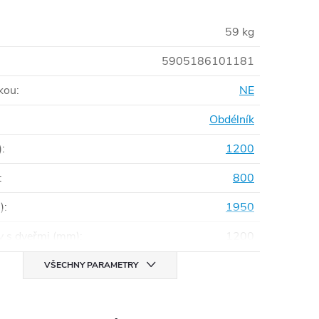
59 kg
5905186101181
čkou
:
NE
Obdélník
)
:
1200
:
800
)
:
1950
ny s dveřmi (mm)
:
1200
VŠECHNY PARAMETRY