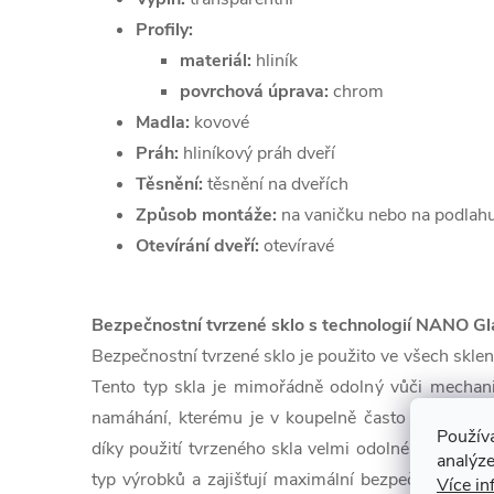
Profily:
materiál:
hliník
povrchová úprava:
chrom
Madla:
kovové
Práh:
hliníkový práh dveří
Těsnění:
těsnění na dveřích
Způsob montáže:
na vaničku nebo na podlah
Otevírání dveří:
otevíravé
Bezpečnostní tvrzené sklo s technologií NANO Gl
Bezpečnostní tvrzené sklo je použito ve všech skle
Tento typ skla je mimořádně odolný vůči mecha
namáhání, kterému je v koupelně často vystaveno
Použív
díky použití tvrzeného skla velmi odolné a splňují
analýze
typ výrobků a zajišťují maximální bezpečnost použí
Více in