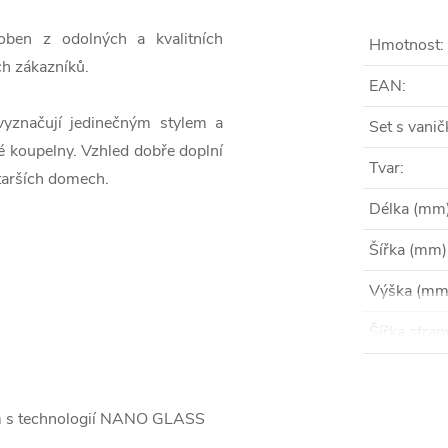
ben z odolných a kvalitních
Hmotnost
:
ch zákazníků.
EAN
:
vyznačují jedinečným stylem a
Set s vani
é koupelny. Vzhled dobře doplní
Tvar
:
starších domech.
Délka (mm
Šířka (mm)
Výška (mm
Šířka stra
mm s technologií NANO GLASS