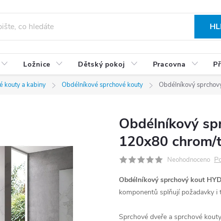
HL
Ložnice
Dětský pokoj
Pracovna
Př
é kouty a kabiny
Obdélníkové sprchové kouty
Obdélníkový sprchov
Obdélníkový s
120x80 chrom/t
Po
Neohodnoceno
Obdélníkový sprchový kout HY
komponentů splňují požadavky i t
Sprchové dveře a sprchové kouty 