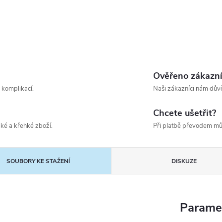
Ověřeno zákazn
 komplikací.
Naši zákazníci nám důvě
Chcete ušetřit?
ké a křehké zboží.
Při platbě převodem mů
SOUBORY KE STAŽENÍ
DISKUZE
Parame