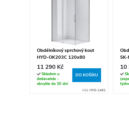
Obdélníkový sprchový kout
Obd
HYD-OK203C 120x80
SK-
chrom/transparent - bez
chro
11 290 Kč
10 
vaničky
vani
Skladem u
Sk
DO KOŠÍKU
dodavatele -
(exp
obvykle do 30 dní
týdn
Kód:
HYD-1481