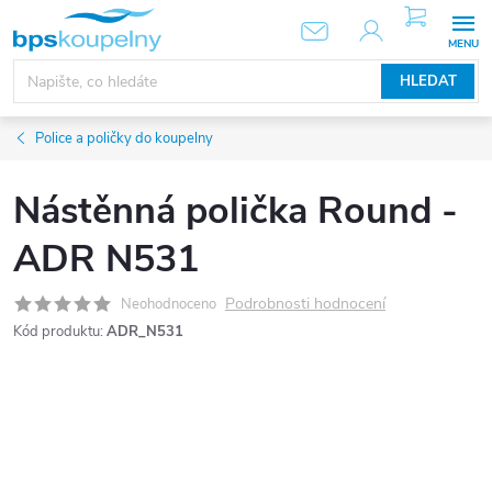
Přejít
NÁKUPNÍ
KOŠÍK
na
obsah
HLEDAT
Police a poličky do koupelny
Nástěnná polička Round -
ADR N531
Podrobnosti hodnocení
Neohodnoceno
Kód produktu:
ADR_N531