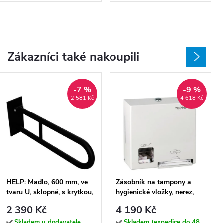
Zákazníci také nakoupili
-7 %
-9 %
2 581 Kč
4 618 Kč
HELP: Madlo, 600 mm, ve
Zásobník na tampony a
tvaru U, sklopné, s krytkou,
hygienické vložky, nerez,
černá - 301607270
bílý - 101403278
2 390 Kč
4 190 Kč
Skladem u dodavatele
Skladem (expedice do 48