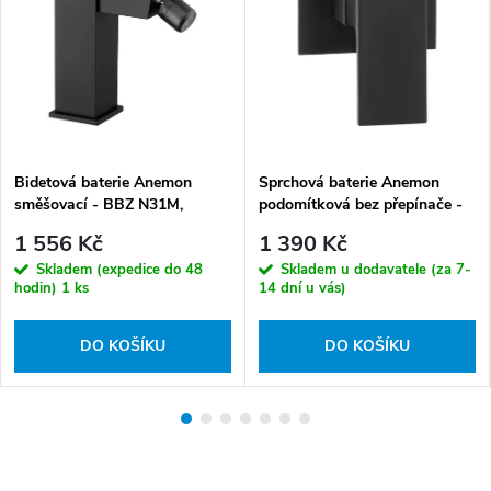
Bidetová baterie Anemon
Sprchová baterie Anemon
směšovací - BBZ N31M,
podomítková bez přepínače -
včetně výpusti Click-Clack
BBZ N44L
1 556 Kč
1 390 Kč
Skladem (expedice do 48
Skladem u dodavatele (za 7-
hodin)
1 ks
14 dní u vás)
DO KOŠÍKU
DO KOŠÍKU