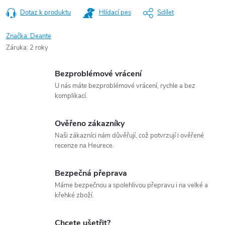
Dotaz k produktu
Hlídací pes
Sdílet
Značka:
Deante
Záruka
:
2 roky
Bezproblémové vrácení
U nás máte bezproblémové vrácení, rychle a bez
komplikací.
Ověřeno zákazníky
Naši zákazníci nám důvěřují, což potvrzují i ověřené
recenze na Heurece.
Bezpečná přeprava
Máme bezpečnou a spolehlivou přepravu i na velké a
křehké zboží.
Chcete ušetřit?