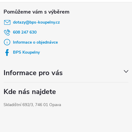
Z
á
dotazy
@
bps-koupelny.cz
p
a
608 247 630
t
Informace o objednávce
í
BPS Koupelny
Informace pro vás
Kde nás najdete
Skladištní 692/3, 746 01 Opava