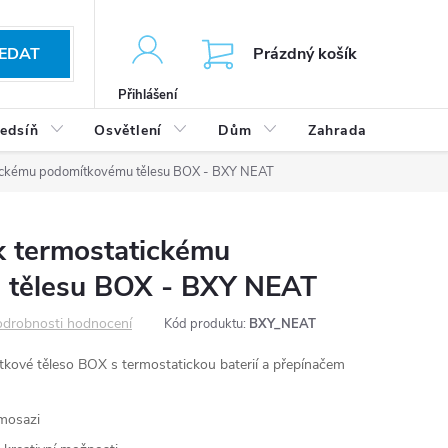
KOŠÍK
EDAT
Prázdný košík
Přihlášení
edsíň
Osvětlení
Dům
Zahrada
Výp
atickému podomítkovému tělesu BOX - BXY NEAT
k termostatickému
 tělesu BOX - BXY NEAT
drobnosti hodnocení
Kód produktu:
BXY_NEAT
tkové těleso BOX s termostatickou baterií a přepínačem
 mosazi