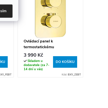
asím
Ovládací
termost
podomít
4 290 
Ovládací panel k
BXY AE
termostatickému
Sklade
dodavatel
OX -
podomítkovému tělesu BOX -
3 990 Kč
14 dní u v
BXY ZEBT
Skladem u
ÍKU
DO KOŠÍKU
dodavatele (za 7-
14 dní u vás)
BXY_FEBT
Kód:
BXY_ZEBT