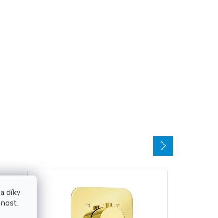
a díky
lnost.