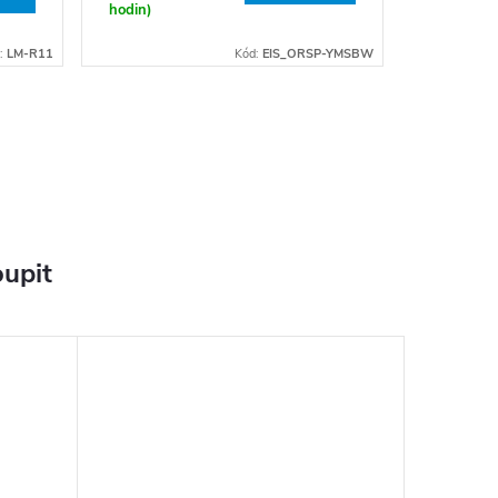
hodin)
:
LM-R11
Kód:
EIS_ORSP-YMSBW
upit