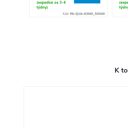
(expedice za 3-4
(expe
týdny)
týdn
Kód:
PA-QUA-63MO_50X40
K t