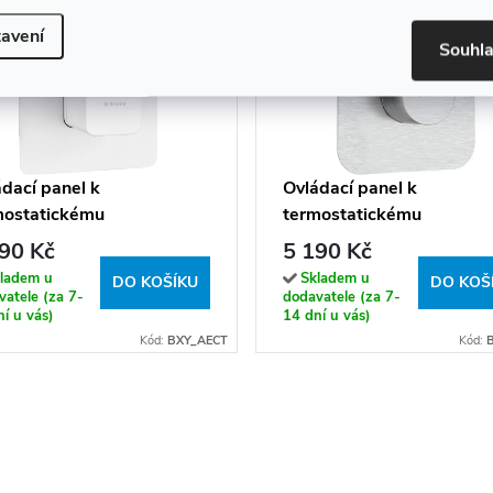
avení
Souhl
dací panel k
Ovládací panel k
mostatickému
termostatickému
omítkovému tělesu BOX -
podomítkovému tělesu B
90 Kč
5 190 Kč
 AECT
BXY FEBT
ladem u
Skladem u
DO KOŠÍKU
DO KOŠ
atele (za 7-
dodavatele (za 7-
í u vás)
14 dní u vás)
Kód:
BXY_AECT
Kód: