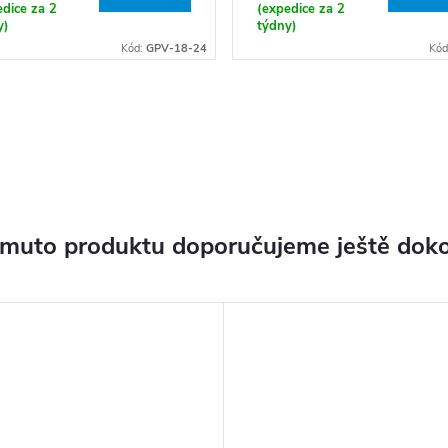
dice za 2
(expedice za 2
y)
týdny)
Kód:
GPV-18-24
Kód
omuto produktu doporučujeme ještě doko