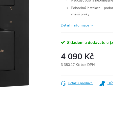
Nadčasovost a neomezené 
Pohodlná instalace - podom
vnější prvky
Detailní informace
Skladem u dodavatele (z
4 090 Kč
3 380,17 Kč bez DPH
Měrná
cena:
Dotaz k produktu
Hlí