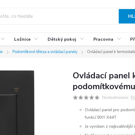
HL
Ložnice
Dětský pokoj
Pracovna
Př
ie
Podomítkové tělesa a ovládací panely
Ovládací panel k termost
Ovládací panel 
podomítkovému
Po
Neohodnoceno
Ovládací panel pro podomí
funkcí BXY X44T
Je vyroben z nejkvalitnější