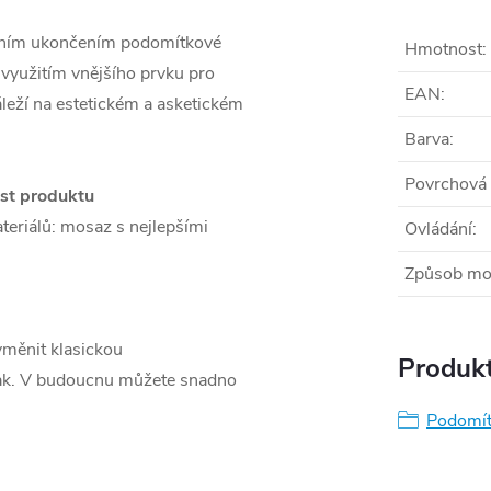
ním ukončením podomítkové
Hmotnost
:
 využitím vnějšího prvku pro
EAN
:
leží na estetickém a asketickém
Barva
:
Povrchová
ost produktu
teriálů: mosaz s nejlepšími
Ovládání
:
Způsob mo
měnit klasickou
Produkt
ak. V budoucnu můžete snadno
Podomítk