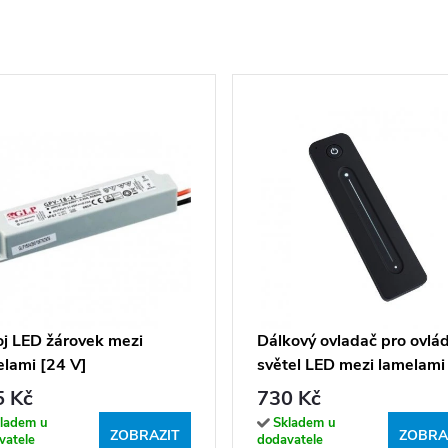
oj LED žárovek mezi
Dálkový ovladač pro ovlá
lami [24 V]
světel LED mezi lamelami
5 Kč
730 Kč
ladem u
Skladem u
ZOBRAZIT
ZOBRA
vatele
dodavatele