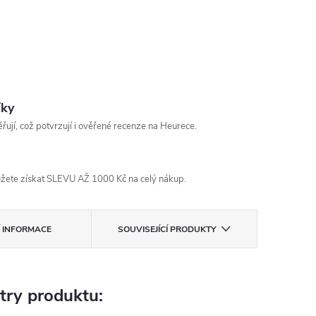
íky
řují, což potvrzují i ověřené recenze na Heurece.
žete získat SLEVU AŽ 1000 Kč na celý nákup.
Í INFORMACE
SOUVISEJÍCÍ PRODUKTY
try produktu: