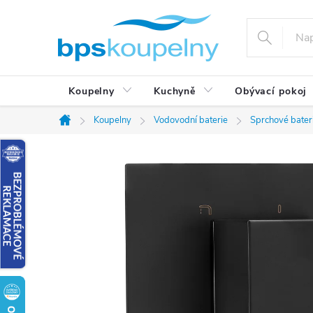
Přejít
na
obsah
Koupelny
Kuchyně
Obývací pokoj
Koupelny
Vodovodní baterie
Sprchové bater
Domů