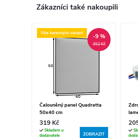
Zákazníci také nakoupili
Více barevných variant
-9 %
352 Kč
Čalouněný panel Quadratta
Zdr
50x40 cm
lame
319 Kč
20
Skladem u
Sk
ZOBRAZIT
dodavatele
doda