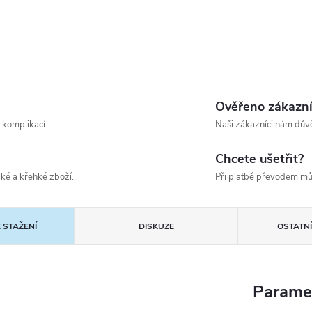
Ověřeno zákazn
 komplikací.
Naši zákazníci nám důvě
Chcete ušetřit?
ké a křehké zboží.
Při platbě převodem mů
 STAŽENÍ
DISKUZE
OSTATN
Parame