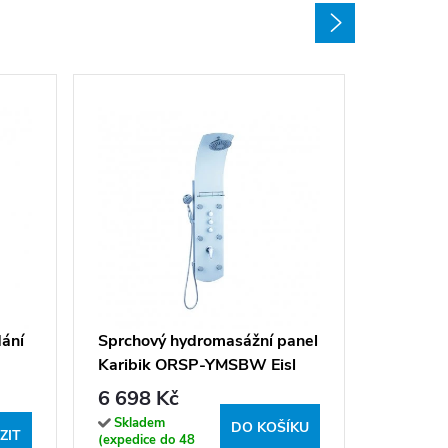
Sprchov
Tahiti 
5 995 
dání
Sprchový hydromasážní panel
Karibik ORSP-YMSBW Eisl
Sklade
dodavatel
Sanitär
6 698 Kč
14 dní u v
Skladem
DO KOŠÍKU
ZIT
(expedice do 48