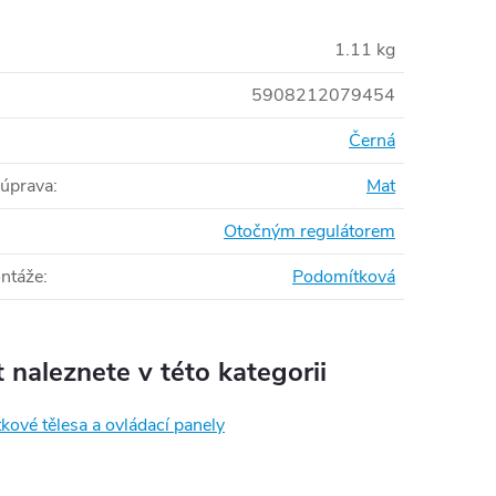
1.11 kg
5908212079454
Černá
 úprava
:
Mat
Otočným regulátorem
ntáže
:
Podomítková
 naleznete v této kategorii
ové tělesa a ovládací panely