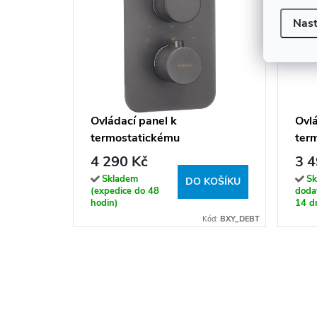
Nast
Ovládací panel k
Ovlá
termostatickému
ter
podomítkovému tělesu BOX -
pod
4 290 Kč
3 4
BXY DEBT
BXY
Skladem
Sk
DO KOŠÍKU
(expedice do 48
dodav
hodin)
14 dn
Kód:
BXY_DEBT