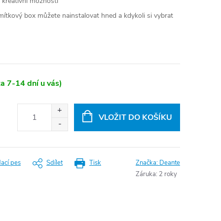
kreativní možnosti
ítkový box můžete nainstalovat hned a kdykoli si vybrat
a 7-14 dní u vás)
VLOŽIT DO KOŠÍKU
dací pes
Sdílet
Tisk
Značka:
Deante
Záruka
:
2 roky