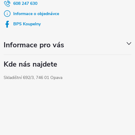
a
608 247 630
t
Informace o objednávce
í
BPS Koupelny
Informace pro vás
Kde nás najdete
Skladištní 692/3, 746 01 Opava