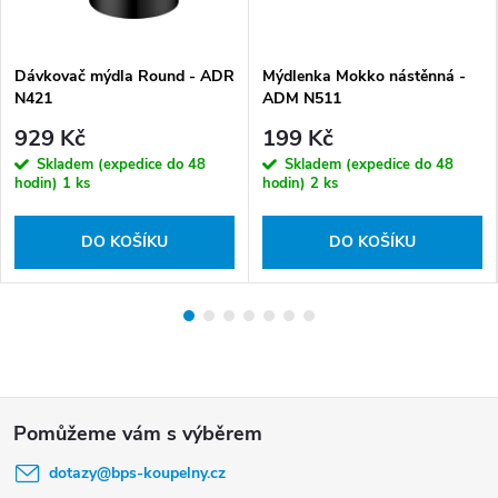
Dávkovač mýdla Round - ADR
Mýdlenka Mokko nástěnná -
N421
ADM N511
929 Kč
199 Kč
Skladem (expedice do 48
Skladem (expedice do 48
hodin)
1 ks
hodin)
2 ks
DO KOŠÍKU
DO KOŠÍKU
Z
á
dotazy
@
bps-koupelny.cz
p