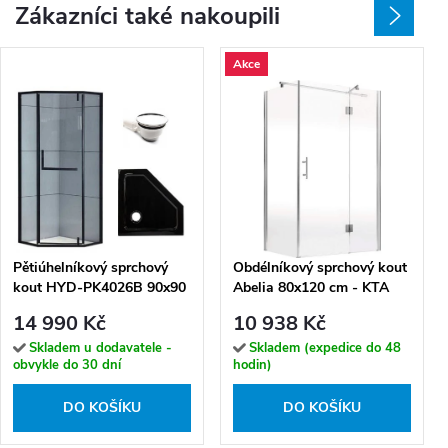
Zákazníci také nakoupili
Akce
Pětiúhelníkový sprchový
Obdélníkový sprchový kout
kout HYD-PK4026B 90x90
Abelia 80x120 cm - KTA
černá/transparent +
044P - bez vaničky
14 990 Kč
10 938 Kč
vanička HYD-PSV-ST07B
černá
Skladem u dodavatele -
Skladem (expedice do 48
obvykle do 30 dní
hodin)
DO KOŠÍKU
DO KOŠÍKU