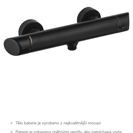
Tělo baterie je vyrobeno z nejkvalitnější mosazi
Baterie je vybavena zpětnými ventily, aby namíchaná voda