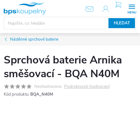
Přejít
NÁKUPNÍ
KOŠÍK
na
obsah
HLEDAT
Nástěnné sprchové baterie
Sprchová baterie Arnika
směšovací - BQA N40M
Podrobnosti hodnocení
Neohodnoceno
Kód produktu:
BQA_N40M