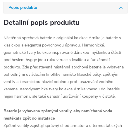
Popis produktu
Detailní popis produktu
Nástěnná sprchová baterie z originální kolekce Arnika je baterie s
klasickou a elegantní povrchovou úpravou. Harmonické,
geometrické tvary kolekce inspirované dánskou myšlenkou štěstí
pod heslem hygge jdou ruku v ruce s kvalitou a funkčností
produktu. Zde představená nástěnná sprchová baterie je vybavena
pohodlnými ovládacími knoflíky namísto klasické páky, zpětnými
ventily a keramickou hlavicí odolnou proti usazování vodního
kamene. Aerodynamické tvary kolekce Arnika vnesou do interiéru
nejen harmonii, ale také usnadní udržování koupelny v čistotě.
Baterie je vybavena zpětnými ventily, aby namíchaná voda
nestékala zpět do instalace
Zpětné ventily zajišťují správný chod armatur a u termostatických