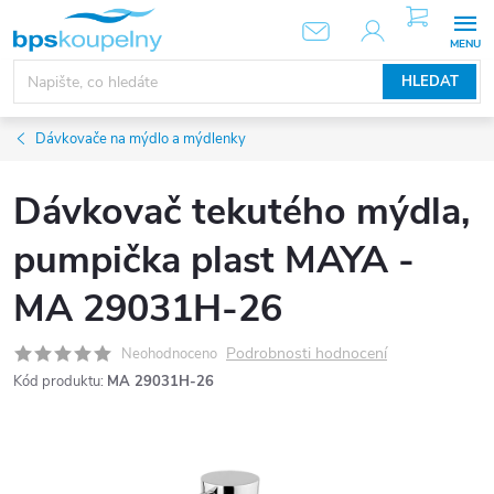
Přejít
NÁKUPNÍ
KOŠÍK
na
obsah
HLEDAT
Dávkovače na mýdlo a mýdlenky
Dávkovač tekutého mýdla,
pumpička plast MAYA -
MA 29031H-26
Podrobnosti hodnocení
Neohodnoceno
Kód produktu:
MA 29031H-26