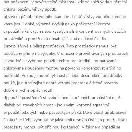
být poškozen i v nevětratelné místnosti, kde se sráží voda s příměsí
chloru (bazény, vířivky apod).
b) vlivem působení vodního kamene. Tlusté vrstvy vodního kamene,
které jsou i vlhké, výrazně zvyšují riziko poškození i koroze.
c) použití alkalických nebo kyselých silně koncentrovaných čisticích
prostředků a prostředků obsahující silná oxidační činidla
(protiplísňové a bělící prostředky). Tyto prostředky nemusí být
používány přímo na výrobky. V omezeně provětrávaných prostorech
je vhodné se vyhnout použití těchto prostředků – odpařované
chlorované sloučeniny mohou na povrchu kondenzovat a tím ho
poškodit. Pokud je nutné tyto čisticí nebo desinfekční prostředky
použít, je nutné zajistit dobré větrání prostor a čištěné povrchy
dobře a rychle opláchnout!
d) použítí prostředků stavební chemie určených pro čištění např.
dlažeb od stavebních hmot - jsou velmi korozně agresivní!
e) použití tekutých nebo pastovitých písků, které obsahují abrasivní
částice! Je třeba vyhnout se jakýmkoli drsným čisticím prostředkům,
protože ty mohou být příčinou škrábanců. V žádném případě se