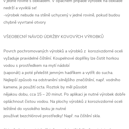
v jedné rovině s obkladem. V opačném případě výrobek na obkladě
nedrží a vyviklá se!
-výrobek nebude na stěně uchycený v jedné rovině, pokud budou
chybně vyvrtané otvory
VŠEOBECNÝ NÁVOD ÚDRŽBY KOVOVÝCH VÝROBKŮ
Povrch pochromovaných výrobků a výrobků z korozivzdorné oceli
vyžaduje pravidelné čištění. Koupelnové doplňky lze čistit horkou
vodou s prostředkem na mytí nádobí
(saponát) a poté přeleštit jemným hadříkem a vytřít do sucha.
Nejlepší způsob na odstranění silnějšího znečištění, např. vodního
kamene, je použití octa. Roztok by měl působit
nějakou dobu, cca 15 – 20 minut. Po aplikaci je nutné výrobek dobře
opláchnout čistou vodou. Na plochy výrobků z korozivzdorné oceli
leštěné do vysokého lesku je nutné
používat bezchlórové prostředky! Např. na čištění skla.