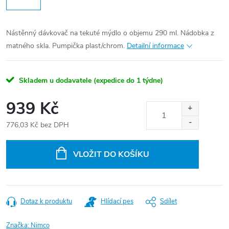
Nástěnný dávkovač na tekuté mýdlo o objemu 290 ml. Nádobka z
matného skla. Pumpička plast/chrom.
Detailní informace
Skladem u dodavatele (expedice do 1 týdne)
939 Kč
776,03 Kč bez DPH
Měrná
cena:
VLOŽIT DO KOŠÍKU
Dotaz k produktu
Hlídací pes
Sdílet
Značka:
Nimco