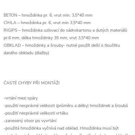
BETON – hmoždinka pr. 6, vrut min. 3,5*40 mm
CIHLA – hmoždinka pr. 6, vrut min 3,5*40 mm
RIGIPS – hmoždinka uzlovací do sádrokartonu a dutých materiálů
pr.6 mm, délka hmoždinky 35 mm, vrut 3,5*40 mm
OBKLAD – hmoždinky a šrouby- nutné použít delší o tloušťku
daného obkladu (dlažby)
ČASTÉ CHYBY PŘI MONTÁŽI
-vrtání mezi spáry
-použití nesprávné velikosti (průměru a délky) hmoždinek a šroubů
-použití nesprávné velikosti vrtáku
-zanesený otvor po vyvrtání
-použitá hmoždinka vyčnívá nad obklad. Hmoždinka musí být