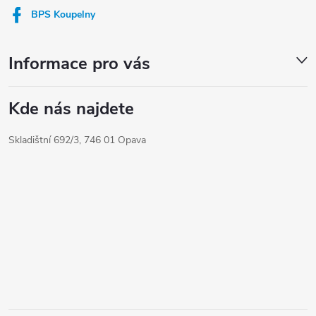
í
BPS Koupelny
Informace pro vás
Kde nás najdete
Skladištní 692/3, 746 01 Opava