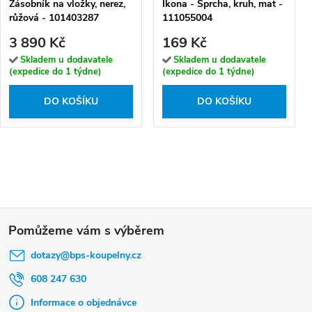
Zásobník na vložky, nerez,
Ikona - Sprcha, kruh, mat -
růžová - 101403287
111055004
3 890 Kč
169 Kč
Skladem u dodavatele
Skladem u dodavatele
(expedice do 1 týdne)
(expedice do 1 týdne)
DO KOŠÍKU
DO KOŠÍKU
Z
á
dotazy
@
bps-koupelny.cz
p
a
608 247 630
t
Informace o objednávce