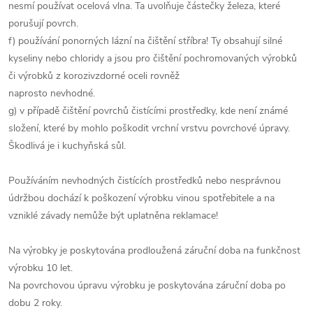
nesmí používat ocelová vlna. Ta uvolňuje částečky železa, které
porušují povrch.
f) používání ponorných lázní na čištění stříbra! Ty obsahují silné
kyseliny nebo chloridy a jsou pro čištění pochromovaných výrobků
či výrobků z korozivzdorné oceli rovněž
naprosto nevhodné.
g) v případě čištění povrchů čistícími prostředky, kde není známé
složení, které by mohlo poškodit vrchní vrstvu povrchové úpravy.
Škodlivá je i kuchyňská sůl.
Používáním nevhodných čistících prostředků nebo nesprávnou
údržbou dochází k poškození výrobku vinou spotřebitele a na
vzniklé závady nemůže být uplatněna reklamace!
Na výrobky je poskytována prodloužená záruční doba na funkčnost
výrobku 10 let.
Na povrchovou úpravu výrobku je poskytována záruční doba po
dobu 2 roky.