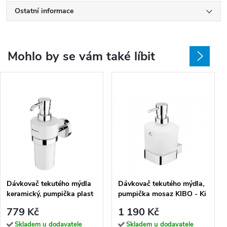
Ostatní informace
Mohlo by se vám také líbit
Dávkovač tekutého mýdla
Dávkovač tekutého mýdla,
keramický, pumpička plast
pumpička mosaz KIBO - Ki
UNIX - UN 13031KN-26
14031C-T-26
779 Kč
1 190 Kč
Skladem u dodavatele
Skladem u dodavatele