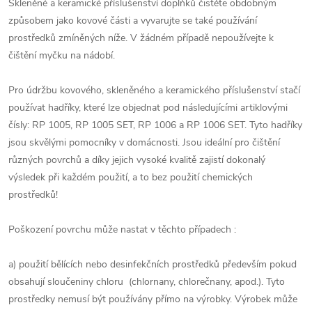
Skleněné a keramické příslušenství doplňků čistěte obdobným
způsobem jako kovové části a vyvarujte se také používání
prostředků zmíněných níže. V žádném případě nepoužívejte k
čištění myčku na nádobí.
Pro údržbu kovového, skleněného a keramického příslušenství stačí
používat hadříky, které lze objednat pod následujícími artiklovými
čísly: RP 1005, RP 1005 SET, RP 1006 a RP 1006 SET. Tyto hadříky
jsou skvělými pomocníky v domácnosti. Jsou ideální pro čištění
různých povrchů a díky jejich vysoké kvalitě zajistí dokonalý
výsledek při každém použití, a to bez použití chemických
prostředků!
Poškození povrchu může nastat v těchto případech :
a) použití bělících nebo desinfekčních prostředků především pokud
obsahují sloučeniny chloru (chlornany, chlorečnany, apod.). Tyto
prostředky nemusí být používány přímo na výrobky. Výrobek může