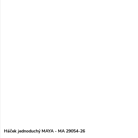
í
i
Abecedně
p
s
r
p
o
r
d
o
u
d
k
u
t
k
ů
t
ů
Háček jednoduchý MAYA - MA 29054-26