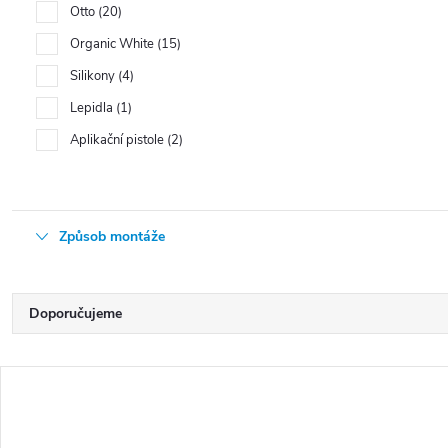
Otto
20
Organic White
15
Silikony
4
Lepidla
1
Aplikační pistole
2
Způsob montáže
Ř
Doporučujeme
a
Nejlevnější
z
V
e
Nejdražší
ý
n
Nejprodávanější
p