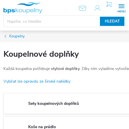
Přejít
NÁKUPNÍ
KOŠÍK
na
obsah
HLEDAT
Koupelny
Koupelnové doplňky
Každá koupelna potřebuje
stylové doplňky
. Díky ním vyladíme vytvoře
Vybírat lze opravdu ze široké nabídky:
Sety koupelnových doplňků
Koše na prádlo