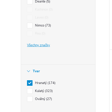
Deante
5
Kuchinox
0
Laveo
0
Nimco
73
Rea
0
Všechny značky
Tvar
Hranatý
174
Kulatý
323
Oválný
27