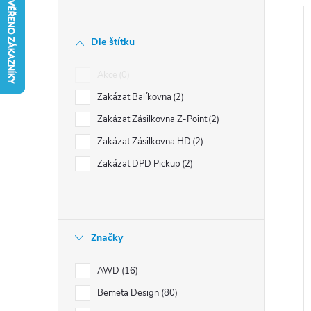
n
í
Dle štítku
p
a
Akce
0
i
n
s
Zakázat Balíkovna
2
e
Zakázat Zásilkovna Z-Point
2
l
r
Zakázat Zásilkovna HD
2
Zakázat DPD Pickup
2
Značky
t
AWD
16
Bemeta Design
80