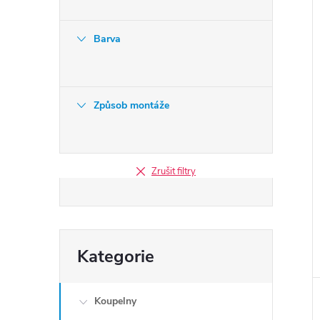
Barva
Způsob montáže
Zrušit filtry
Přeskočit
Kategorie
kategorie
Koupelny