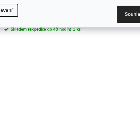
Dávkovač mýdla, 2 x 300 ml, dvojitý, plast, lesk - 121209
avení
Souhl
1 090 Kč
Skladem (expedice do 48 hodin)
1 ks