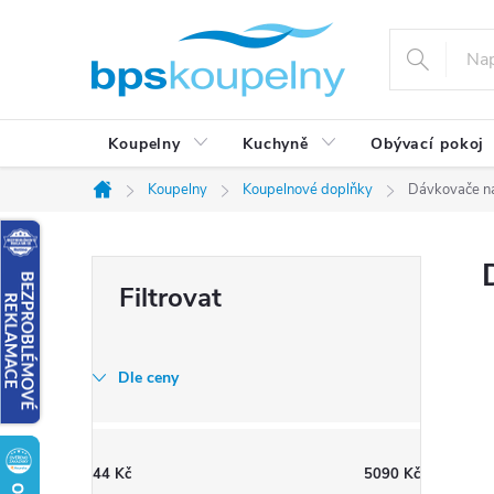
Přejít
na
obsah
Koupelny
Kuchyně
Obývací pokoj
Koupelny
Koupelnové doplňky
Dávkovače n
Domů
P
o
s
t
Dle ceny
r
a
n
44
Kč
5090
Kč