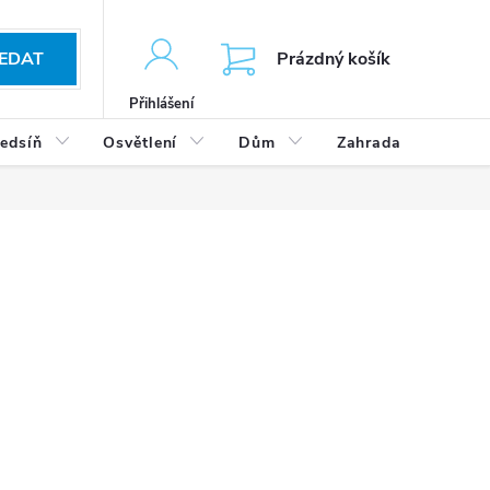
KOŠÍK
EDAT
Prázdný košík
Přihlášení
edsíň
Osvětlení
Dům
Zahrada
Výp