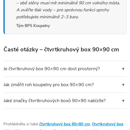
r
– obě stěny musí mít minimálně 90 cm volného místa.
v
v
A ověřte tlak vody – pro správnou funkci sprchy
á
k
potřebujete minimálně 2–3 bary.
n
y
Tým BPS Koupelny
í
v
ý
Časté otázky – čtvrtkruhový box 90×90 cm
p
i
Je čtvrtkruhový box 90×90 cm dost prostorný?
▼
s
u
Pro jednu osobu je 90×90 cm pohodlný rozměr – dostatek
Jak změřit roh koupelny pro box 90×90 cm?
▼
prostoru pro sprchování bez pocitu stísněnosti. Čtvrtkruhový
tvar má o něco méně vnitřního prostoru než čtvercový box
Změřte obě stěny rohu – každá musí mít minimálně
90 cm
Jaké značky čtvrtkruhových boxů 90×90 nabízíte?
▼
stejného rozměru kvůli zaoblení dveří, ale vizuálně zabírá méně
volného místa
od rohu ke stěně nebo překážce. Zkontrolujte
místa v koupelně.
také prostor pro otevření dveří – posuvné dveře nepotřebují
V naší nabídce najdete
čtvrtkruhové boxy 90×90 cm od
volný prostor před boxem, otočné potřebují min. 60 cm.
ověřených výrobců
– Novoterm, Roltechnik, Roth a BPS-
Nezapomeňte změřit i výšku – standardní výška boxů je 195–
Prohlédněte si také
čtvrtkruhový box 80×80 cm
,
čtvrtkruhový box
koupelny. Nabízíme modely v chromu i matné černé, s čirým i