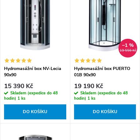
n
Nejprodávanější
p
í
i
Abecedně
p
s
r
p
o
r
–1 %
d
o
19 556 Kč
u
d
k
Hydromasážní box NV-Lecia
Hydromasážní box PUERTO
u
90x90
01B 90x90
t
k
15 390 Kč
19 190 Kč
ů
t
Skladem (expedice do 48
Skladem (expedice do 48
ů
hodin)
1 ks
hodin)
1 ks
DO KOŠÍKU
DO KOŠÍKU