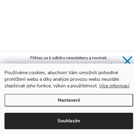
Přihlas se k odběru newsletteru a novinek.
Získáš
SLEVU 5 %
na první nákup a také exkluzivní přístup k
novinkám, slevám a dalším speciálním nabídkám.*
Používáme cookies, abychom Vám umožnili pohodlné
prohlížení webu a díky analýze provozu webu neustále
zlepšovali jeho funkce, výkon a použitelnost.
Více informací
Ano, chci se přihlásit
Nastavení
Zásady zpracování osobních údajů
*Sleva neplatí na vany s dvířky AVO a VOVO
Souhlasím