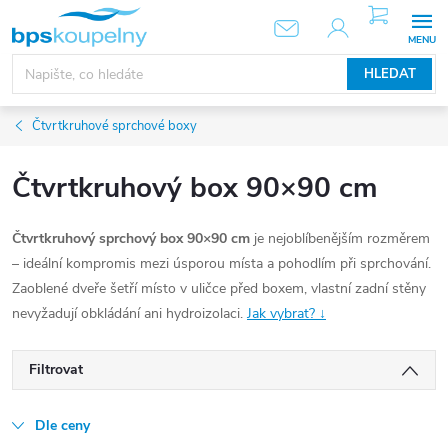
Přejít
NÁKUPNÍ
KOŠÍK
na
obsah
HLEDAT
Čtvrtkruhové sprchové boxy
Čtvrtkruhový box 90×90 cm
Čtvrtkruhový sprchový box 90×90 cm
je nejoblíbenějším rozměrem
– ideální kompromis mezi úsporou místa a pohodlím při sprchování.
Zaoblené dveře šetří místo v uličce před boxem, vlastní zadní stěny
nevyžadují obkládání ani hydroizolaci.
Jak vybrat? ↓
Filtrovat
Dle ceny