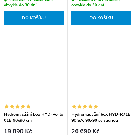
Skladem u dodavatele -
Skladem u dodavatele -
obvykle do 30 dní
obvykle do 30 dní
DO KOŠÍKU
DO KOŠÍKU
Hydromasážní box HYD-Porto
Hydromasážní box HYD-R71B
01B 90x90 cm
90 SA, 90x90 se saunou
chrom/transparent
19 890 Kč
26 690 Kč