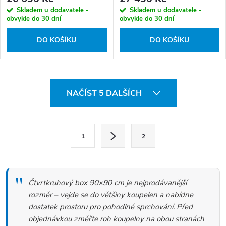
Skladem u dodavatele -
Skladem u dodavatele -
obvykle do 30 dní
obvykle do 30 dní
DO KOŠÍKU
DO KOŠÍKU
O
NAČÍST 5 DALŠÍCH
v
l
S
á
1
2
t
d
r
a
á
c
Čtvrtkruhový box 90×90 cm je nejprodávanější
n
í
rozměr – vejde se do většiny koupelen a nabídne
k
dostatek prostoru pro pohodlné sprchování. Před
p
objednávkou změřte roh koupelny na obou stranách
o