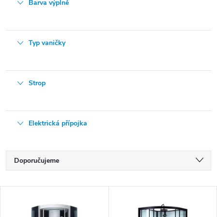
Barva výplně
Typ vaničky
Strop
Elektrická přípojka
Ř
Doporučujeme
a
Nejlevnější
z
V
e
Nejdražší
ý