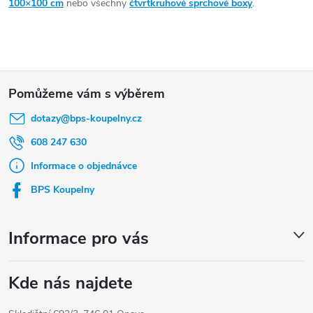
215 cm.
100×100 cm
nebo všechny
čtvrtkruhové sprchové boxy
.
grafitovým sklem, s nízkou i hlubokou vaničkou.
Z
á
dotazy
@
bps-koupelny.cz
p
a
608 247 630
t
Informace o objednávce
í
BPS Koupelny
Informace pro vás
Kde nás najdete