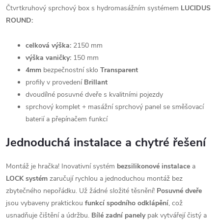
Čtvrtkruhový sprchový box s hydromasážním systémem
LUCIDUS
ROUND:
celková výška:
2150 mm
výška vaničky:
150 mm
4mm
bezpečnostní sklo
Transparent
profily v provedení
Brillant
dvoudílné posuvné dveře s kvalitními pojezdy
sprchový komplet + masážní sprchový panel se směšovací
baterií a přepínačem funkcí
Jednoduchá instalace a chytré řešení
Montáž je hračka! Inovativní systém
bezsilikonové instalace
a
LOCK systém
zaručují rychlou a jednoduchou montáž bez
zbytečného nepořádku. Už žádné složité těsnění!
Posuvné dveře
jsou vybaveny praktickou
funkcí spodního odklápění
, což
usnadňuje čištění a údržbu.
Bílé zadní panely
pak vytvářejí čistý a