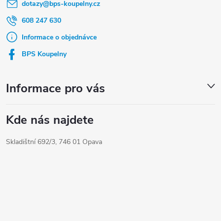
dotazy
@
bps-koupelny.cz
p
a
608 247 630
t
Informace o objednávce
í
BPS Koupelny
Informace pro vás
Kde nás najdete
Skladištní 692/3, 746 01 Opava