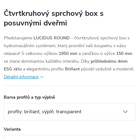
Čtvrtkruhový sprchový box s
posuvnými dveřmi
Představujeme
LUCIDUS ROUND
- čtvrtkruhový sprchový box s
hydromasážním systémem, který promění vaši koupelnu v oázu
relaxace! S celkovou výškou
1950 mm
a vaničkou o výšce
150 mm
se stane dominantou každého interiéru. Díky
průhlednému 4mm
ESG sklu
a elegantnímu profilu
Brillant
působí vzdušně a moderně.
Detailní informace
Barva profilů a typ výplně
Varianta