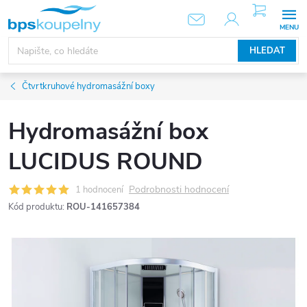
Přejít
NÁKUPNÍ
KOŠÍK
na
obsah
HLEDAT
Čtvrtkruhové hydromasážní boxy
Hydromasážní box
LUCIDUS ROUND
Podrobnosti hodnocení
1 hodnocení
Kód produktu:
ROU-141657384