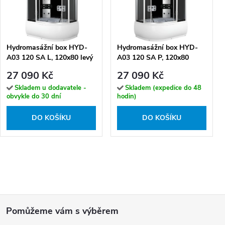
Hydromasážní box HYD-
Hydromasážní box HYD-
A03 120 SA L, 120x80 levý
A03 120 SA P, 120x80
se saunou
pravý se saunou
27 090 Kč
27 090 Kč
Skladem u dodavatele -
Skladem (expedice do 48
obvykle do 30 dní
hodin)
DO KOŠÍKU
DO KOŠÍKU
Z
á