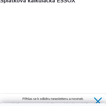
Splátková kalkulačka ESSOX
Přihlas se k odběru newsletteru a novinek.
Získáš
SLEVU 5 %
na první nákup a také exkluzivní přístup k