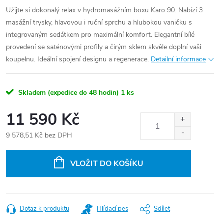
Užijte si dokonalý relax v hydromasážním boxu Karo 90. Nabízí 3
masážní trysky, hlavovou i ruční sprchu a hlubokou vaničku s
integrovaným sedátkem pro maximální komfort. Elegantní bílé
provedení se saténovými profily a čirým sklem skvěle doplní vaši
koupelnu. Ideální spojení designu a regenerace.
Detailní informace
Skladem (expedice do 48 hodin)
1 ks
11 590 Kč
9 578,51 Kč bez DPH
Měrná
cena:
VLOŽIT DO KOŠÍKU
Dotaz k produktu
Hlídací pes
Sdílet