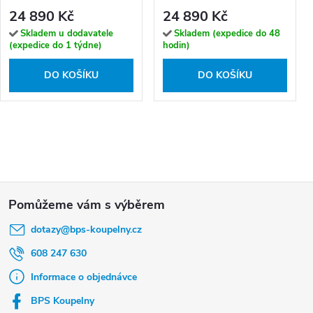
24 890 Kč
24 890 Kč
Skladem u dodavatele
Skladem (expedice do 48
(expedice do 1 týdne)
hodin)
DO KOŠÍKU
DO KOŠÍKU
Z
á
dotazy
@
bps-koupelny.cz
p
a
608 247 630
t
Informace o objednávce
í
BPS Koupelny