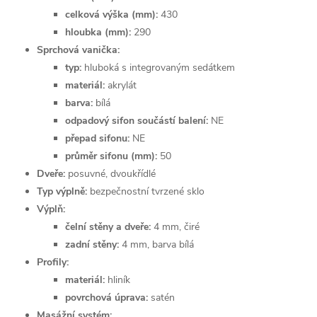
celková výška (mm):
430
hloubka (mm):
290
Sprchová vanička:
typ:
hluboká s integrovaným sedátkem
materiál:
akrylát
barva:
bílá
odpadový sifon součástí balení:
NE
přepad sifonu:
NE
průměr sifonu (mm):
50
Dveře:
posuvné, dvoukřídlé
Typ výplně:
bezpečnostní tvrzené sklo
Výplň:
čelní stěny a dveře:
4 mm, čiré
zadní stěny:
4 mm, barva bílá
Profily:
materiál:
hliník
povrchová úprava:
satén
Masážní systém: