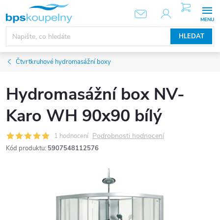
Přejít
NÁKUPNÍ
KOŠÍK
na
obsah
HLEDAT
Čtvrtkruhové hydromasážní boxy
Hydromasážní box NV-
Karo WH 90x90 bílý
Podrobnosti hodnocení
1 hodnocení
Kód produktu:
5907548112576