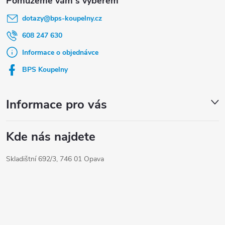
á
dotazy
@
bps-koupelny.cz
p
a
608 247 630
t
Informace o objednávce
í
BPS Koupelny
Informace pro vás
Kde nás najdete
Skladištní 692/3, 746 01 Opava