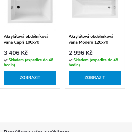
Akrylátová obdélníková
Akrylátová obdélníková
vana Capri 100x70
vana Modern 120x70
(120x70)
(130x70, 140x70, 150x70,
3 406 Kč
2 996 Kč
160x70, 170x70, 180x80)
Skladem (expedice do 48
Skladem (expedice do 48
hodin)
hodin)
ZOBRAZIT
ZOBRAZIT
Z