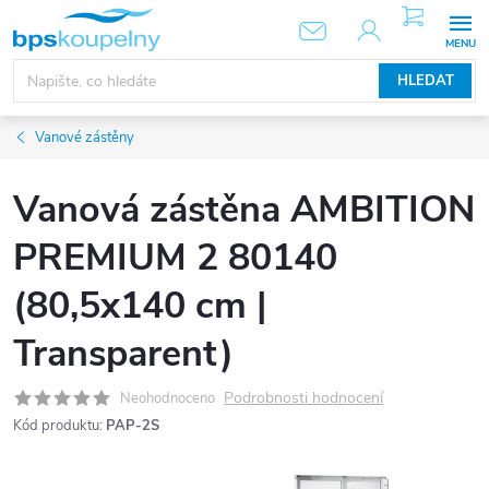
Přejít
NÁKUPNÍ
KOŠÍK
na
obsah
HLEDAT
Vanové zástěny
Vanová zástěna AMBITION
PREMIUM 2 80140
(80,5x140 cm |
Transparent)
Podrobnosti hodnocení
Neohodnoceno
Kód produktu:
PAP-2S