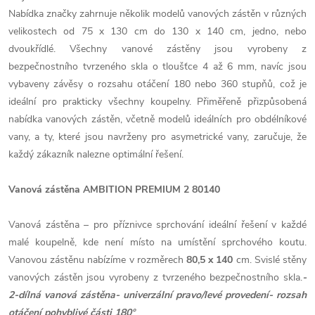
Nabídka značky zahrnuje několik modelů vanových zástěn v různých
velikostech od 75 x 130 cm do 130 x 140 cm, jedno, nebo
dvoukřídlé. Všechny vanové zástěny jsou vyrobeny z
bezpečnostního tvrzeného skla o tloušťce 4 až 6 mm, navíc jsou
vybaveny závěsy o rozsahu otáčení 180 nebo 360 stupňů, což je
ideální pro prakticky všechny koupelny. Přiměřeně přizpůsobená
nabídka vanových zástěn, včetně modelů ideálních pro obdélníkové
vany, a ty, které jsou navrženy pro asymetrické vany, zaručuje, že
každý zákazník nalezne optimální řešení.
Vanová zástěna AMBITION PREMIUM 2 80140
Vanová zástěna – pro příznivce sprchování ideální řešení v každé
malé koupelně, kde není místo na umístění sprchového koutu.
Vanovou zástěnu nabízíme v rozměrech
80,5 x 140
cm. Svislé stěny
vanových zástěn jsou vyrobeny z tvrzeného bezpečnostního skla.
-
2-dílná vanová zástěna
- univerzální pravo/levé provedení
- rozsah
otáčení pohyblivé části 180°