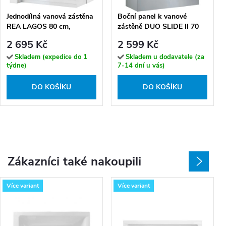
Jednodílná vanová zástěna
Boční panel k vanové
REA LAGOS 80 cm,
zástěně DUO SLIDE II 70
chrom/transparent
(70x150 cm | Transparent)
2 695 Kč
2 599 Kč
Skladem (expedice do 1
Skladem u dodavatele (za
týdne)
7-14 dní u vás)
DO KOŠÍKU
DO KOŠÍKU
Zákazníci také nakoupili
Více variant
Více variant