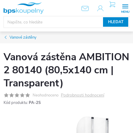
Přejít
NÁKUPNÍ
KOŠÍK
na
obsah
HLEDAT
Vanové zástěny
Vanová zástěna AMBITION
2 80140 (80,5x140 cm |
Transparent)
Podrobnosti hodnocení
Neohodnoceno
Kód produktu:
PA-2S