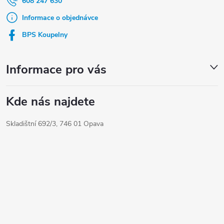
a
608 247 630
t
Informace o objednávce
í
BPS Koupelny
Informace pro vás
Kde nás najdete
Skladištní 692/3, 746 01 Opava