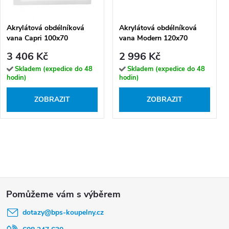
Akrylátová obdélníková
Akrylátová obdélníková
vana Capri 100x70
vana Modern 120x70
(120x70)
(130x70, 140x70, 150x70,
3 406 Kč
2 996 Kč
160x70, 170x70, 180x80)
Skladem (expedice do 48
Skladem (expedice do 48
hodin)
hodin)
ZOBRAZIT
ZOBRAZIT
Z
á
dotazy
@
bps-koupelny.cz
p