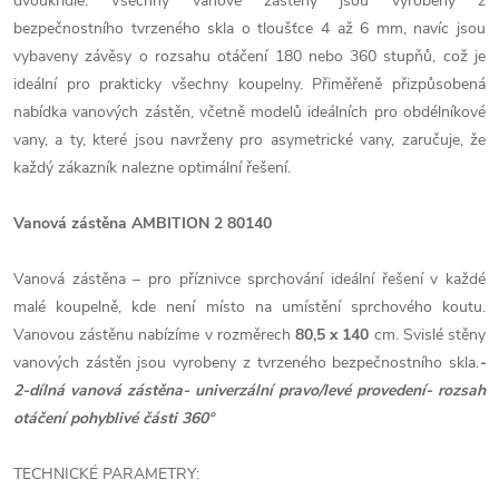
dvoukřídlé. Všechny vanové zástěny jsou vyrobeny z
bezpečnostního tvrzeného skla o tloušťce 4 až 6 mm, navíc jsou
vybaveny závěsy o rozsahu otáčení 180 nebo 360 stupňů, což je
ideální pro prakticky všechny koupelny. Přiměřeně přizpůsobená
nabídka vanových zástěn, včetně modelů ideálních pro obdélníkové
vany, a ty, které jsou navrženy pro asymetrické vany, zaručuje, že
každý zákazník nalezne optimální řešení.
Vanová zástěna AMBITION 2 80140
Vanová zástěna – pro příznivce sprchování ideální řešení v každé
malé koupelně, kde není místo na umístění sprchového koutu.
Vanovou zástěnu nabízíme v rozměrech
80,5 x 140
cm. Svislé stěny
vanových zástěn jsou vyrobeny z tvrzeného bezpečnostního skla.
-
2-dílná vanová zástěna
- univerzální pravo/levé provedení
- rozsah
otáčení pohyblivé části 360°
TECHNICKÉ PARAMETRY: