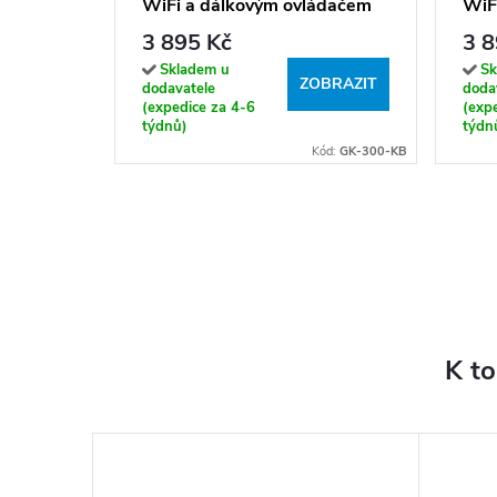
WiFi a dálkovým ovládačem
WiF
(300 - 1200 W)
(30
3 895 Kč
3 8
Skladem u
Sk
ZOBRAZIT
dodavatele
doda
(expedice za 4-6
(exp
týdnů)
týdn
Kód:
GK-300-KB
K t