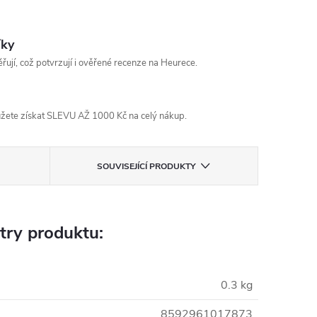
íky
řují, což potvrzují i ověřené recenze na Heurece.
žete získat SLEVU AŽ 1000 Kč na celý nákup.
SOUVISEJÍCÍ PRODUKTY
try produktu:
0.3 kg
8592961017873