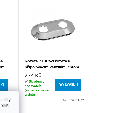
Rozeta 1
připojov
274 K
na
Rozeta 21 Krycí rozeta k
rom
připojovacím ventilům, chrom
Sklade
dodavatel
274 Kč
(expedice
týdnů)
Skladem u
ÍKU
DO KOŠÍKU
dodavatele
(expedice za 4-6
týdnů)
a díky
US_VESAK
Kód:
ROZETA_21
lnost.