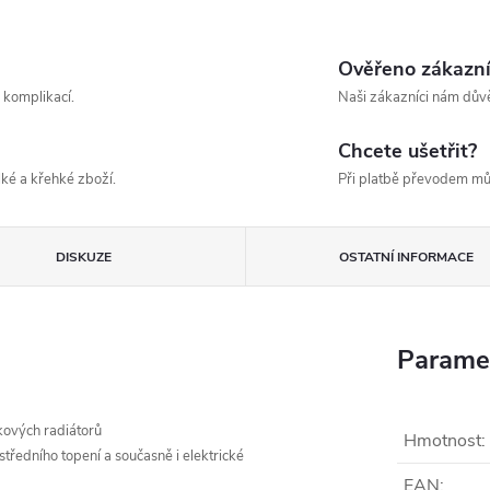
Ověřeno zákazn
 komplikací.
Naši zákazníci nám důvě
Chcete ušetřit?
ké a křehké zboží.
Při platbě převodem mů
DISKUZE
OSTATNÍ INFORMACE
Parame
kových radiátorů
Hmotnost
:
tředního topení a současně i elektrické
EAN
: