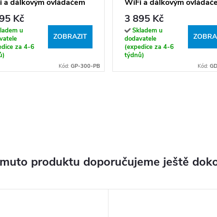
i a dálkovým ovládačem
WiFi a dálkovým ovládač
0 - 1200 W)
(300 - 1200 W)
95 Kč
3 895 Kč
ladem u
Skladem u
ZOBRAZIT
ZOBRA
vatele
dodavatele
edice za 4-6
(expedice za 4-6
ů)
týdnů)
Kód:
GP-300-PB
Kód:
GD
omuto produktu doporučujeme ještě doko