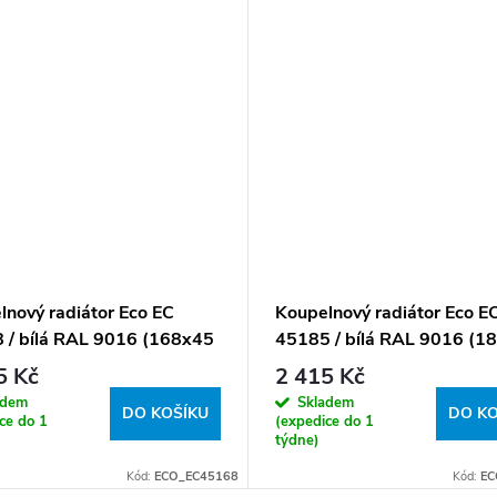
lnový radiátor Eco EC
Koupelnový radiátor Eco E
 / bílá RAL 9016 (168x45
45185 / bílá RAL 9016 (1
cm)
5 Kč
2 415 Kč
adem
Skladem
DO KOŠÍKU
DO KO
ce do 1
(expedice do 1
týdne)
Kód:
ECO_EC45168
Kód:
EC