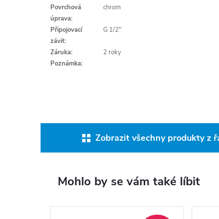
Povrchová
chrom
úprava:
Připojovací
G 1/2"
závit:
Záruka:
2 roky
Poznámka:
Zobrazit všechny produkty z ř
Mohlo by se vám také líbit