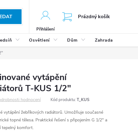
KOŠÍK
EDAT
Prázdný košík
Přihlášení
edsíň
Osvětlení
Dům
Zahrada
Výp
2"
inované vytápění
iátorů T-KUS 1/2"
drobnosti hodnocení
Kód produktu:
T_KUS
 vytápění žebříkových radiátorů. Umožňuje současné
rické topné tělesa. Praktické řešení s připojením G 1/2" a
 tepelný komfort.