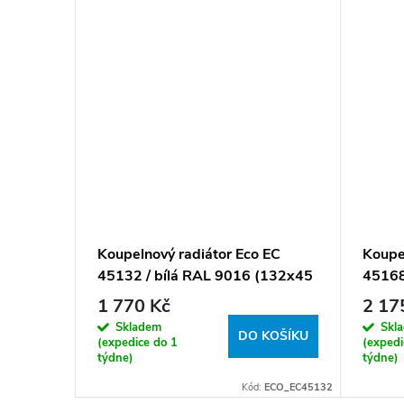
 EC
Koupelnový radiátor Eco EC
Koupe
72x75
45132 / bílá RAL 9016 (132x45
45168
cm)
cm)
1 770 Kč
2 17
Skladem
Skl
KOŠÍKU
DO KOŠÍKU
(expedice do 1
(expedi
týdne)
týdne)
:
ECO_EC7573
Kód:
ECO_EC45132