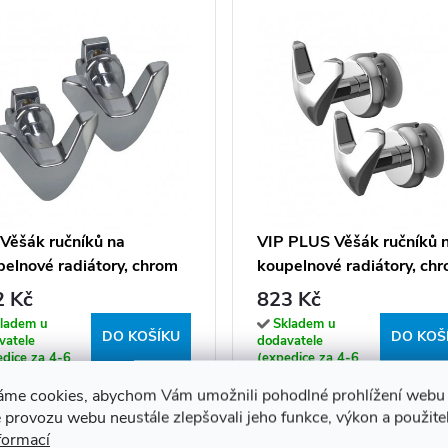
Věšák ručníků na
VIP PLUS Věšák ručníků 
elnové radiátory, chrom
koupelnové radiátory, ch
2 Kč
823 Kč
ladem u
Skladem u
DO KOŠÍKU
DO KOŠ
vatele
dodavatele
edice za 4-6
(expedice za 4-6
ů)
týdnů)
áme cookies, abychom Vám umožnili pohodlné prohlížení webu 
Kód:
VIP_VESAK
Kód:
VIP_PL
 provozu webu neustále zlepšovali jeho funkce, výkon a použite
formací