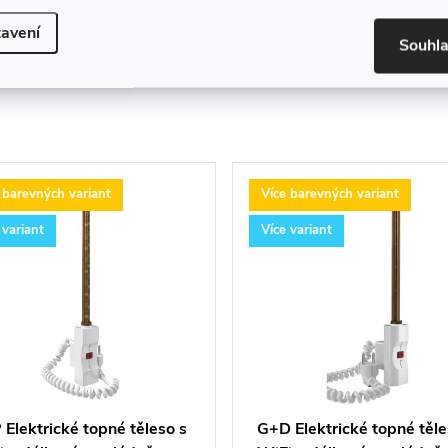
avení
Souhl
 barevných variant
Více barevných variant
 variant
Více variant
Elektrické topné těleso s
G+D Elektrické topné těle