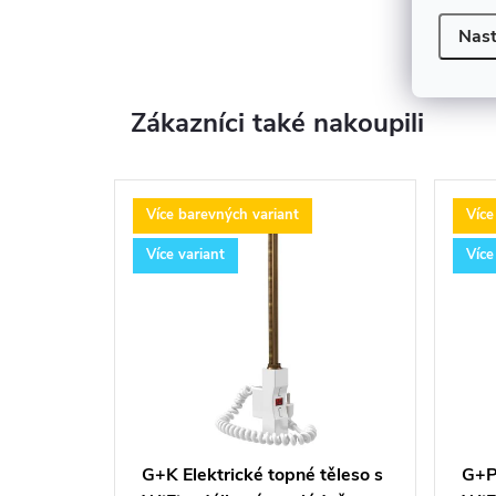
Nast
Zákazníci také nakoupili
Více barevných variant
Více
Více variant
Více
G+K Elektrické topné těleso s
G+P 