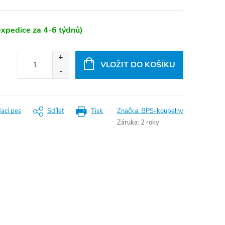
xpedice za 4-6 týdnů)
VLOŽIT DO KOŠÍKU
dací pes
Sdílet
Tisk
Značka:
BPS-koupelny
Záruka
:
2 roky