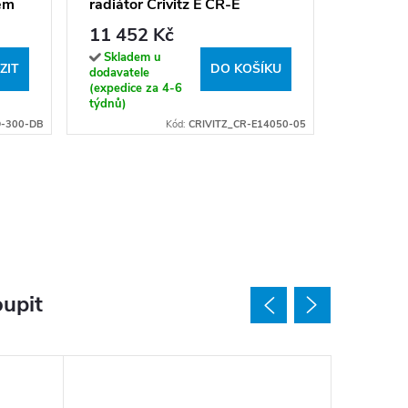
em
radiátor Crivitz E CR-E
Sklade
(expedice
14050-05, připojení typ 05,
11 452 Kč
hodin)
50x145 cm, bílá RAL 9016
Skladem u
ZIT
DO KOŠÍKU
dodavatele
(expedice za 4-6
týdnů)
-300-DB
Kód:
CRIVITZ_CR-E14050-05
upit