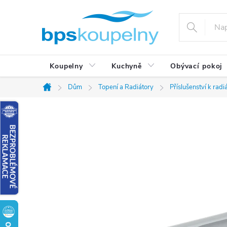
Přejít
na
obsah
Koupelny
Kuchyně
Obývací pokoj
Dům
Topení a Radiátory
Příslušenství k rad
Domů