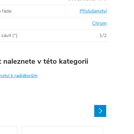
 řada
:
Příslušenství
Chrom
závit (")
:
1/2
 naleznete v této kategorii
nství k radiátorům