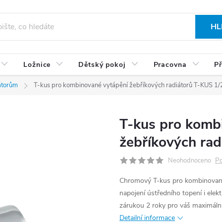
HL
Ložnice
Dětský pokoj
Pracovna
Př
iátorům
T-kus pro kombinované vytápění žebříkových radiátorů T-KUS 1/
T-kus pro komb
žebříkových rad
Po
Neohodnoceno
Chromový T-kus pro kombinované
napojení ústředního topení i elekt
zárukou 2 roky pro váš maximální
Detailní informace