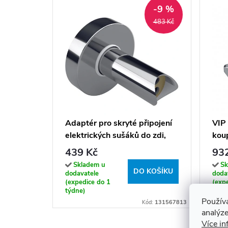
-9 %
483 Kč
Adaptér pro skryté připojení
VIP 
elektrických sušáků do zdi,
koup
chrom lesk - 131567813
439 Kč
93
Skladem u
Sk
DO KOŠÍKU
dodavatele
doda
(expedice do 1
(exp
týdne)
týdn
Použív
Kód:
131567813
analýze
Více in