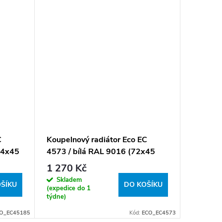
C
Koupelnový radiátor Eco EC
Koupeln
84x45
4573 / bílá RAL 9016 (72x45
4596 / 
cm)
cm)
1 270 Kč
1 386
Skladem
Sklad
ŠÍKU
DO KOŠÍKU
(expedice do 1
(expedice
týdne)
týdne)
O_EC45185
Kód:
ECO_EC4573