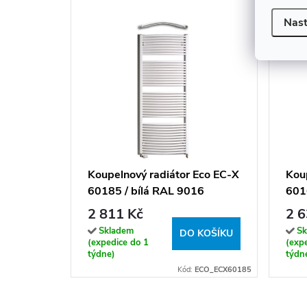
Nast
Koupelnový radiátor Eco EC-X
Kou
60185 / bílá RAL 9016
601
(185x60 cm)
(16
2 811 Kč
2 6
Skladem
Sk
DO KOŠÍKU
(expedice do 1
(exp
týdne)
týdn
Kód:
ECO_ECX60185