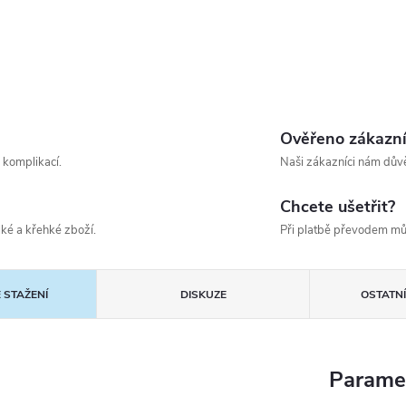
Ověřeno zákazn
 komplikací.
Naši zákazníci nám důvě
Chcete ušetřit?
ké a křehké zboží.
Při platbě převodem mů
 STAŽENÍ
DISKUZE
OSTATN
Parame