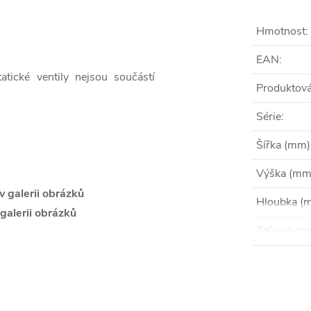
Hmotnost
:
EAN
:
tatické ventily nejsou součástí
Produktová
Série
:
Šířka (mm)
Výška (mm
v galerii obrázků
Hloubka (
galerii obrázků
Způsob mo