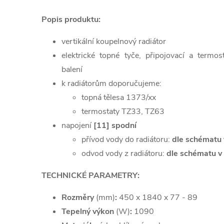
Popis produktu:
vertikální koupelnový radiátor
elektrické topné tyče, připojovací a termos
balení
k radiátorům doporučujeme:
topná tělesa 1373/xx
termostaty TZ33, TZ63
napojení
[11] spodní
přívod vody do radiátoru:
dle schématu 
odvod vody z radiátoru:
dle schématu v 
TECHNICKÉ PARAMETRY:
Rozměry
(mm)
:
450 x 1840 x 77 - 89
Tepelný výkon
(W)
:
1090