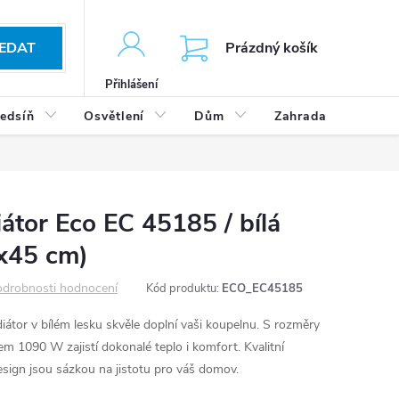
KOŠÍK
EDAT
Prázdný košík
Přihlášení
edsíň
Osvětlení
Dům
Zahrada
Výp
átor Eco EC 45185 / bílá
x45 cm)
drobnosti hodnocení
Kód produktu:
ECO_EC45185
iátor v bílém lesku skvěle doplní vaši koupelnu. S rozměry
1090 W zajistí dokonalé teplo i komfort. Kvalitní
esign jsou sázkou na jistotu pro váš domov.