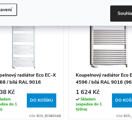
avení
Souhl
pelnový radiátor Eco EC-X
Koupelnový radiátor Eco 
68 / bílá RAL 9016
4596 / bílá RAL 9016 (9
8x60 cm)
cm)
38 Kč
1 624 Kč
ladem
Skladem
DO KOŠÍKU
DO KOŠ
edice do 1
(expedice do 1
e)
týdne)
Kód:
ECO_ECX60168
Kód:
ECO_