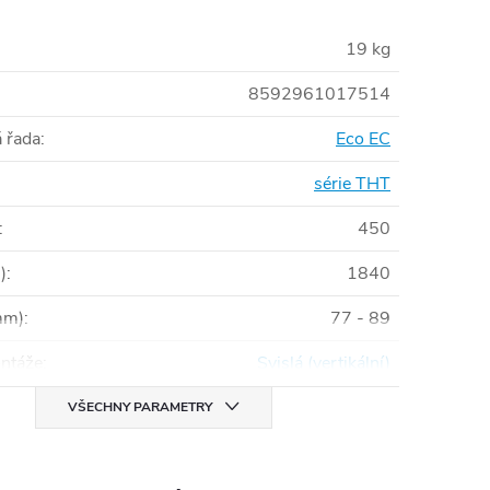
19 kg
8592961017514
 řada
:
Eco EC
série THT
:
450
)
:
1840
mm)
:
77 - 89
ntáže
:
Svislá (vertikální)
VŠECHNY PARAMETRY