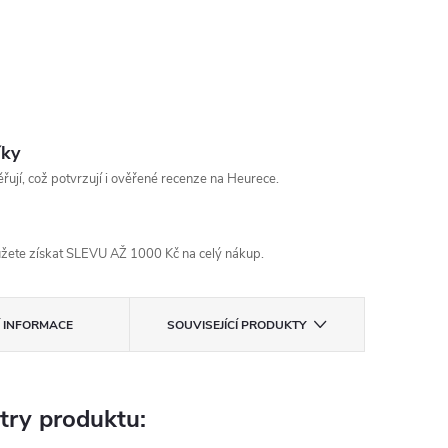
íky
řují, což potvrzují i ověřené recenze na Heurece.
žete získat SLEVU AŽ 1000 Kč na celý nákup.
Í INFORMACE
SOUVISEJÍCÍ PRODUKTY
try produktu: