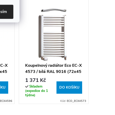
asím
Koupeln
45185 /
(185x45
2 574 
EC-X
Koupelnový radiátor Eco EC-X
6x45
4573 / bílá RAL 9016 (72x45
Sklade
(expedice
cm)
1 371 Kč
týdne)
Skladem
ÍKU
DO KOŠÍKU
(expedice do 1
týdne)
ECX4596
Kód:
ECO_ECX4573