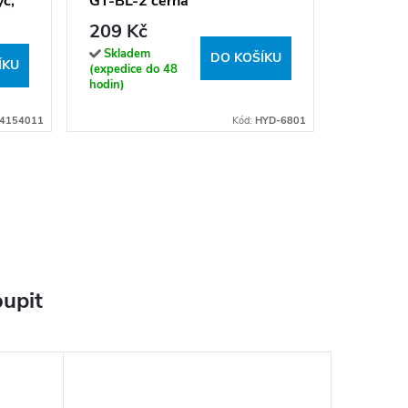
yč,
GT-BL-2 černá
Sklade
(expedice
209 Kč
hodin)
Skladem
DO KOŠÍKU
ÍKU
(expedice do 48
hodin)
4154011
Kód:
HYD-6801
upit