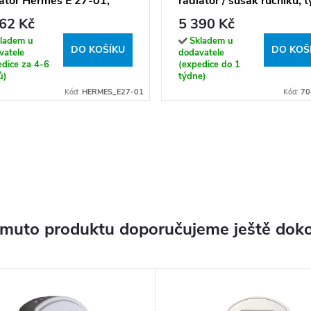
átor Hermes E 27-01,
radiátor / sušák ručníků, t
ojení typ 01, 50x130 cm,
30W, růžové zlato lesk -
62 Kč
5 390 Kč
á RAL 9016
704154011
ladem u
Skladem u
DO KOŠÍKU
DO KOŠ
vatele
dodavatele
edice za 4-6
(expedice do 1
ů)
týdne)
Kód:
HERMES_E27-01
Kód:
70
omuto produktu doporučujeme ještě doko