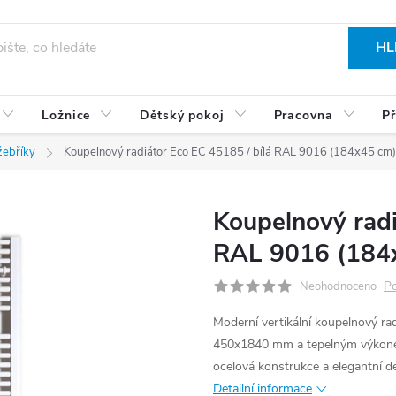
HL
Ložnice
Dětský pokoj
Pracovna
Př
žebříky
Koupelnový radiátor Eco EC 45185 / bílá RAL 9016 (184x45 cm)
Koupelnový radi
RAL 9016 (184
Po
Neohodnoceno
Moderní vertikální koupelnový rad
450x1840 mm a tepelným výkonem 
ocelová konstrukce a elegantní d
Detailní informace