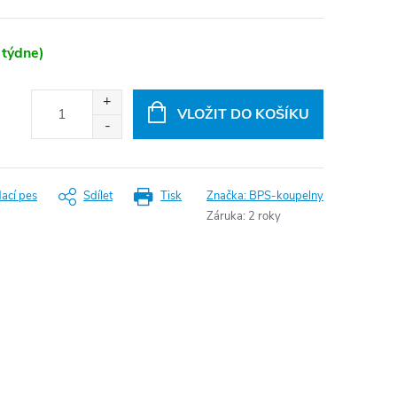
 týdne)
VLOŽIT DO KOŠÍKU
dací pes
Sdílet
Tisk
Značka:
BPS-koupelny
Záruka
:
2 roky