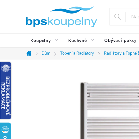
Přejít
na
obsah
Koupelny
Kuchyně
Obývací pokoj
Dům
Topení a Radiátory
Radiátory a Topné 
Domů