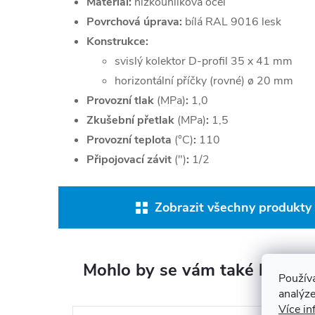
Materiál:
nízkouhlíková ocel
Povrchová úprava:
bílá RAL 9016 lesk
Konstrukce:
svislý kolektor D-profil 35 x 41 mm
horizontální příčky (rovné) ø 20 mm
Provozní tlak
(MPa)
:
1,0
Zkušební přetlak
(MPa)
:
1,5
Provozní teplota
(°C)
:
110
Připojovací závit
(")
:
1/2
Zobrazit všechny produkty 
Mohlo by se vám také líbit
Použív
analýze
Více in