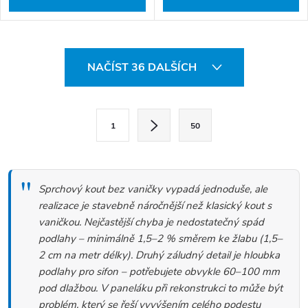
O
NAČÍST 36 DALŠÍCH
v
l
S
á
1
50
t
d
r
a
á
c
Sprchový kout bez vaničky vypadá jednoduše, ale
n
í
realizace je stavebně náročnější než klasický kout s
k
vaničkou. Nejčastější chyba je nedostatečný spád
p
podlahy – minimálně 1,5–2 % směrem ke žlabu (1,5–
o
r
2 cm na metr délky). Druhý záludný detail je hloubka
v
v
podlahy pro sifon – potřebujete obvykle 60–100 mm
á
k
pod dlažbou. V paneláku při rekonstrukci to může být
problém, který se řeší vyvýšením celého podestu