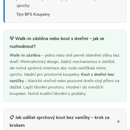
n
y
sprchy.
í
v
Tým BPS Koupelny
ý
p
i
💡 Walk-in zástěna nebo kout s dveřmi – jak se
s
rozhodnout?
u
Walk-in zástěna
– jedna nebo dvě pevné skleněné stěny bez
dveří. Minimalistický design, žádný mechanismus k údržbě,
ale nutná správná orientace aby voda nestříkala mimo
sprchu. Ideální pro prostorné koupelny.
Kout s dveřmi bez
vaničky
– klasické otočné nebo posuvné dveře stojí přímo na
dlažbě. Lepší těsnění prostoru, vhodné i do menších
koupelen. Nutné kvalitní těsnění u podlahy.
📋 Jak udělat sprchový kout bez vaničky – krok za
▼
krokem