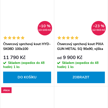
–10 %
–23 %
13 100 Kč
12 903 Kč
Čtvercový sprchový kout HYD-
Čtvercový sprchový kout PIXA
SK08D 100x100
GUN METAL SQ 90x90, výška
černá/transparent - bez
195 cm - bez vaničky
11 790 Kč
9 900 Kč
od
vaničky
Skladem (expedice do 48
Skladem (expedice do 48
hodin)
1 ks
hodin)
1 ks
DO KOŠÍKU
ZOBRAZIT
Akce