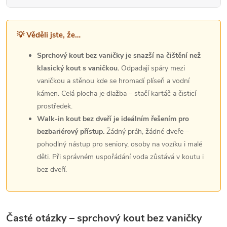
💡 Věděli jste, že…
Sprchový kout bez vaničky je snazší na čištění než
klasický kout s vaničkou.
Odpadají spáry mezi
vaničkou a stěnou kde se hromadí plíseň a vodní
kámen. Celá plocha je dlažba – stačí kartáč a čisticí
prostředek.
Walk-in kout bez dveří je ideálním řešením pro
bezbariérový přístup.
Žádný práh, žádné dveře –
pohodlný nástup pro seniory, osoby na vozíku i malé
děti. Při správném uspořádání voda zůstává v koutu i
bez dveří.
Časté otázky – sprchový kout bez vaničky