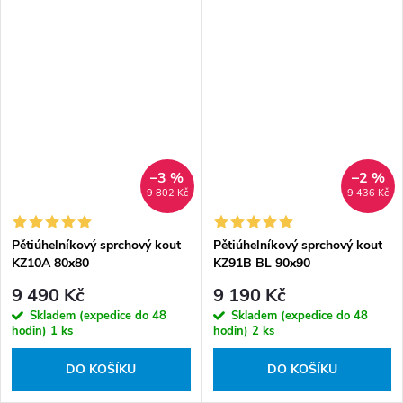
–3 %
–2 %
9 802 Kč
9 436 Kč
Pětiúhelníkový sprchový kout
Pětiúhelníkový sprchový kout
KZ10A 80x80
KZ91B BL 90x90
chrom/transparent - bez
černá/transparent - bez
9 490 Kč
9 190 Kč
vaničky
vaničky
Skladem (expedice do 48
Skladem (expedice do 48
hodin)
1 ks
hodin)
2 ks
DO KOŠÍKU
DO KOŠÍKU