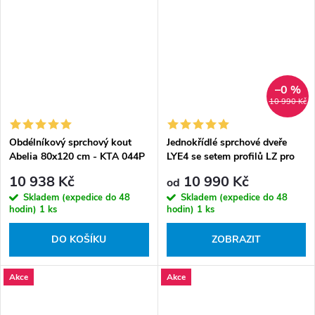
–0 %
10 990 Kč
Obdélníkový sprchový kout
Jednokřídlé sprchové dveře
Abelia 80x120 cm - KTA 044P
LYE4 se setem profilů LZ pro
- bez vaničky
instalaci do niky - bez vaničky
10 938 Kč
10 990 Kč
od
Skladem (expedice do 48
Skladem (expedice do 48
hodin)
1 ks
hodin)
1 ks
DO KOŠÍKU
ZOBRAZIT
Akce
Akce