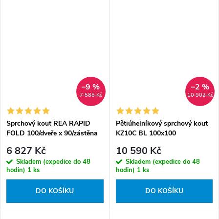
–9 %
–2 %
7 585 Kč
10 902 Kč
Sprchový kout REA RAPID
Pětiúhelníkový sprchový kout
FOLD 100/dveře x 90/zástěna
KZ10C BL 100x100
cm, černý/transparent - bez
černá/transparent - bez
6 827 Kč
10 590 Kč
vaničky
vaničky
Skladem (expedice do 48
Skladem (expedice do 48
hodin)
1 ks
hodin)
1 ks
DO KOŠÍKU
DO KOŠÍKU