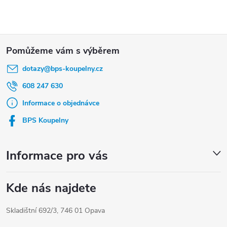
6–8 mm, v různých rozměrech.
Z
á
dotazy
@
bps-koupelny.cz
p
a
608 247 630
t
Informace o objednávce
í
BPS Koupelny
Informace pro vás
Kde nás najdete
Skladištní 692/3, 746 01 Opava