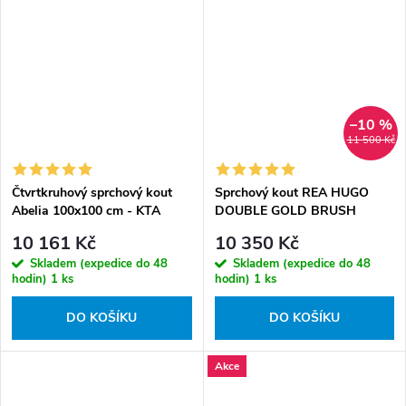
–10 %
11 500 Kč
Čtvrtkruhový sprchový kout
Sprchový kout REA HUGO
Abelia 100x100 cm - KTA
DOUBLE GOLD BRUSH
051P - bez vaničky
100x80, zlatý
10 161 Kč
10 350 Kč
kartáčovaný/transparent - bez
Skladem (expedice do 48
Skladem (expedice do 48
vaničky
hodin)
1 ks
hodin)
1 ks
DO KOŠÍKU
DO KOŠÍKU
Akce