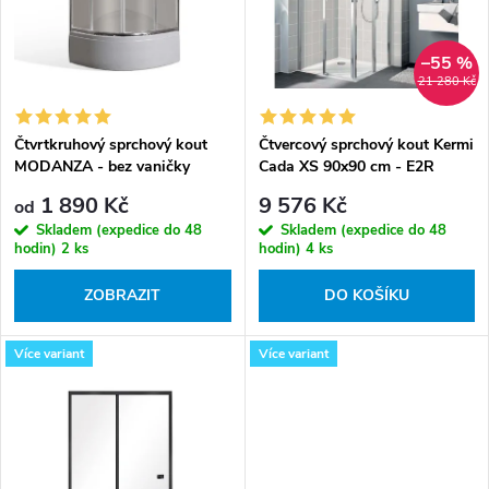
r
p
o
r
–55 %
d
o
21 280 Kč
u
d
k
Čtvrtkruhový sprchový kout
Čtvercový sprchový kout Kermi
u
MODANZA - bez vaničky
Cada XS 90x90 cm - E2R
t
k
09020 PVK+E2L 09020 PVK
1 890 Kč
9 576 Kč
ů
od
t
Skladem (expedice do 48
Skladem (expedice do 48
ů
hodin)
2 ks
hodin)
4 ks
ZOBRAZIT
DO KOŠÍKU
Více variant
Více variant