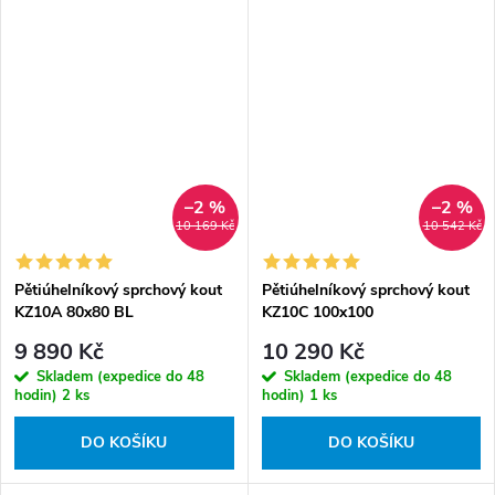
–2 %
–2 %
10 169 Kč
10 542 Kč
Pětiúhelníkový sprchový kout
Pětiúhelníkový sprchový kout
KZ10A 80x80 BL
KZ10C 100x100
černá/transparent - bez
chrom/transparent - bez
9 890 Kč
10 290 Kč
vaničky
vaničky
Skladem (expedice do 48
Skladem (expedice do 48
hodin)
2 ks
hodin)
1 ks
DO KOŠÍKU
DO KOŠÍKU