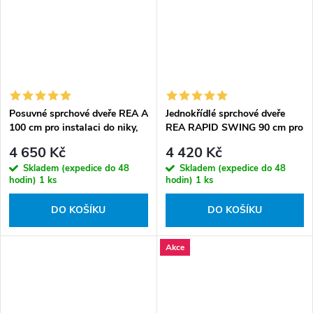
Posuvné sprchové dveře REA ALEX
Jednokřídlé sprchové dveře
100 cm pro instalaci do niky,
REA RAPID SWING 90 cm pro
chrom - bez vaničky
instalaci do niky,
4 650 Kč
4 420 Kč
černé/transparent - bez
Skladem (expedice do 48
Skladem (expedice do 48
vaničky
hodin)
1 ks
hodin)
1 ks
DO KOŠÍKU
DO KOŠÍKU
Akce