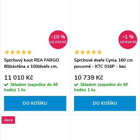
–10 %
–1 %
12 233 Kč
10 916 Kč
Sprchový kout REA FARGO
Sprchové dveře Cynia 160 cm
80/zástěna x 100/dveře cm,
posuvné - KTC 016P - bez
zlatý/transparent - bez vaničky
vaničky
11 010 Kč
10 739 Kč
Skladem (expedice do 48
Skladem (expedice do 48
hodin)
1 ks
hodin)
1 ks
DO KOŠÍKU
DO KOŠÍKU
Akce