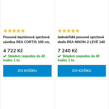
Posuvná bezrámová sprchová
Jednokřídlé posuvné sprchové
zástěna REA CORTIS 100 cm,
dveře REA NIXON-2 LEVÉ 140
chrom/transparent - bez
cm pro instalaci do niky,
4 722 Kč
7 240 Kč
vaničky
chrom/transparent - bez
Skladem (expedice do 48
Skladem (expedice do 48
vaničky
hodin)
1 ks
hodin)
1 ks
DO KOŠÍKU
DO KOŠÍKU