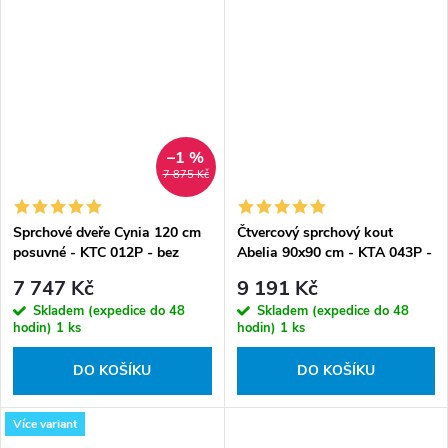
–1 %
7 875 Kč
Sprchové dveře Cynia 120 cm
Čtvercový sprchový kout
posuvné - KTC 012P - bez
Abelia 90x90 cm - KTA 043P -
vaničky
bez vaničky
7 747 Kč
9 191 Kč
Skladem (expedice do 48
Skladem (expedice do 48
hodin)
1 ks
hodin)
1 ks
DO KOŠÍKU
DO KOŠÍKU
Více variant