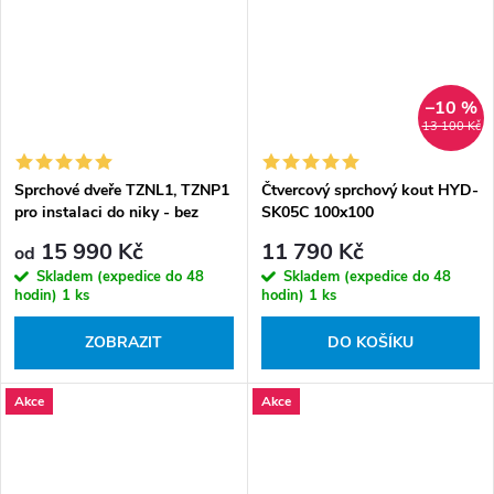
–10 %
13 100 Kč
Sprchové dveře TZNL1, TZNP1
Čtvercový sprchový kout HYD-
pro instalaci do niky - bez
SK05C 100x100
vaničky
černá/transparent - bez
15 990 Kč
11 790 Kč
od
vaničky
Skladem (expedice do 48
Skladem (expedice do 48
hodin)
1 ks
hodin)
1 ks
ZOBRAZIT
DO KOŠÍKU
Akce
Akce