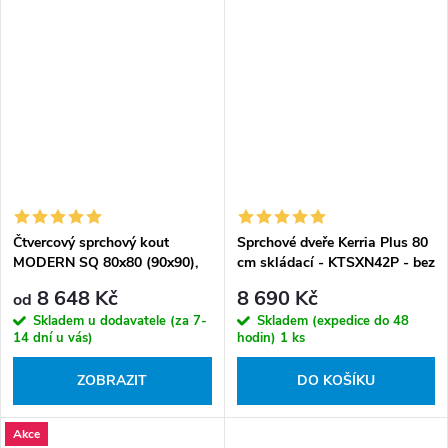
Čtvercový sprchový kout
Sprchové dveře Kerria Plus 80
MODERN SQ 80x80 (90x90),
cm skládací - KTSXN42P - bez
výška 185 cm - bez vaničky
vaničky
8 648 Kč
8 690 Kč
od
Skladem u dodavatele (za 7-
Skladem (expedice do 48
14 dní u vás)
hodin)
1 ks
ZOBRAZIT
DO KOŠÍKU
Akce