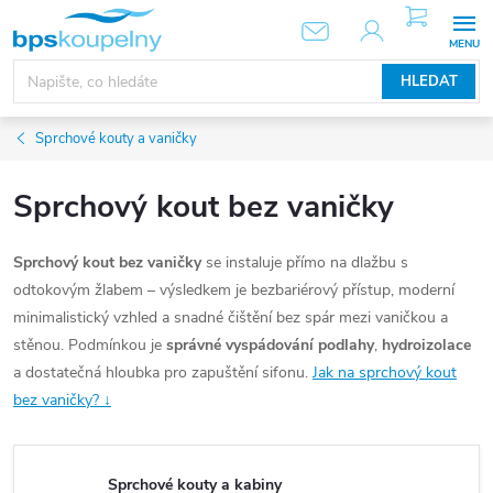
Přejít
NÁKUPNÍ
KOŠÍK
na
obsah
HLEDAT
Sprchové kouty a vaničky
Sprchový kout bez vaničky
Sprchový kout bez vaničky
se instaluje přímo na dlažbu s
odtokovým žlabem – výsledkem je bezbariérový přístup, moderní
minimalistický vzhled a snadné čištění bez spár mezi vaničkou a
stěnou. Podmínkou je
správné vyspádování podlahy
,
hydroizolace
a dostatečná hloubka pro zapuštění sifonu.
Jak na sprchový kout
bez vaničky? ↓
Sprchové kouty a kabiny