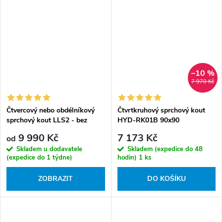
–10 %
7 970 Kč
Čtvercový nebo obdélníkový
Čtvrtkruhový sprchový kout
sprchový kout LLS2 - bez
HYD-RK01B 90x90
vaničky
černá/transparent - bez
9 990 Kč
7 173 Kč
od
vaničky
Skladem u dodavatele
Skladem (expedice do 48
(expedice do 1 týdne)
hodin)
1 ks
ZOBRAZIT
DO KOŠÍKU