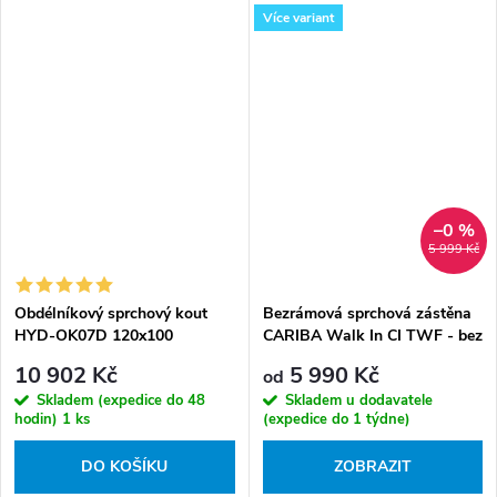
Více variant
–0 %
5 999 Kč
Obdélníkový sprchový kout
Bezrámová sprchová zástěna
HYD-OK07D 120x100
CARIBA Walk In CI TWF - bez
chrom/transparent - bez
vaničky
10 902 Kč
5 990 Kč
od
vaničky
Skladem (expedice do 48
Skladem u dodavatele
hodin)
1 ks
(expedice do 1 týdne)
DO KOŠÍKU
ZOBRAZIT