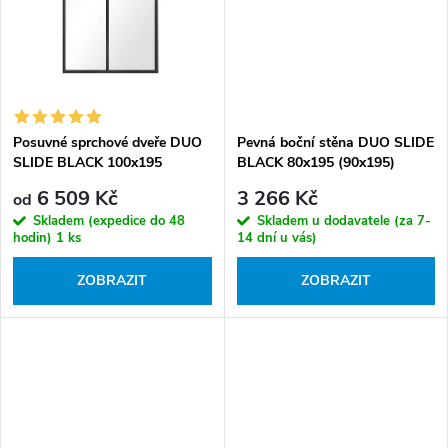
Posuvné sprchové dveře DUO
Pevná boční stěna DUO SLIDE
SLIDE BLACK 100x195
BLACK 80x195 (90x195)
(110x195, 120x195, 130x195 )
6 509 Kč
3 266 Kč
od
pro instalaci do niky - bez
Skladem (expedice do 48
Skladem u dodavatele (za 7-
vaničky
hodin)
1 ks
14 dní u vás)
ZOBRAZIT
ZOBRAZIT