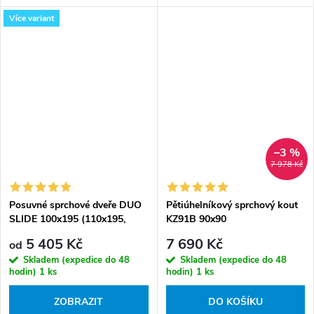
Více variant
–3 %
7 978 Kč
Posuvné sprchové dveře DUO
Pětiúhelníkový sprchový kout
SLIDE 100x195 (110x195,
KZ91B 90x90
120x195, 130x195 ) pro
chrom/transparent - bez
5 405 Kč
7 690 Kč
od
instalaci do niky - bez vaničky
vaničky
Skladem (expedice do 48
Skladem (expedice do 48
hodin)
1 ks
hodin)
1 ks
ZOBRAZIT
DO KOŠÍKU